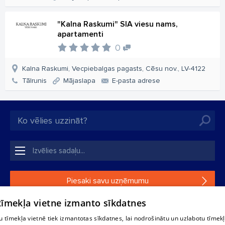
"Kalna Raskumi" SIA viesu nams,
apartamenti
0
Kalna Raskumi, Vecpiebalgas pagasts, Cēsu nov., LV-4122
Tālrunis
Mājaslapa
E-pasta adrese
Piesaki savu uzņēmumu
 tīmekļa vietne izmanto sīkdatnes
Ja tavs uzņēmums nav mūsu datubāzē, aizpildi vienkāršu
formu.
 tīmekļa vietnē tiek izmantotas sīkdatnes, lai nodrošinātu un uzlabotu tīmek