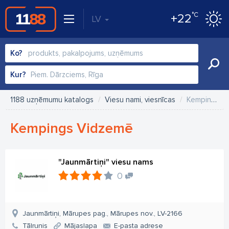
°C
+22
LV
Ko?
Kur?
1188 uzņēmumu katalogs
Viesu nami, viesnīcas
Kempings Vidzemē
Kempings Vidzemē
"Jaunmārtiņi" viesu nams
0
Jaunmārtiņi, Mārupes pag., Mārupes nov., LV-2166
Tālrunis
Mājaslapa
E-pasta adrese