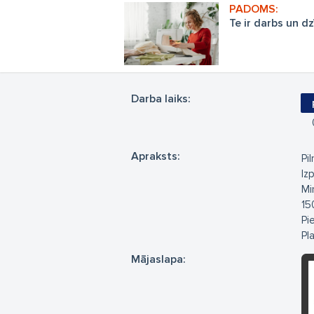
Te ir darbs un d
Darba laiks:
Apraksts:
Pi
Iz
Mi
15
Pi
Pl
Mājaslapa: