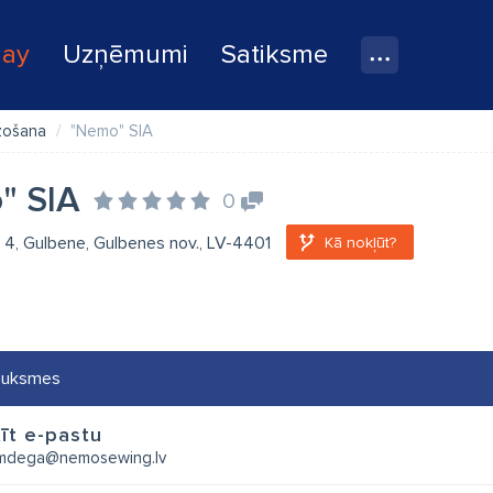
lay
Uzņēmumi
Satiksme
žošana
"Nemo" SIA
" SIA
0
a 4, Gulbene, Gulbenes nov., LV-4401
Kā nokļūt?
auksmes
īt e-pastu
emdega@nemosewing.lv