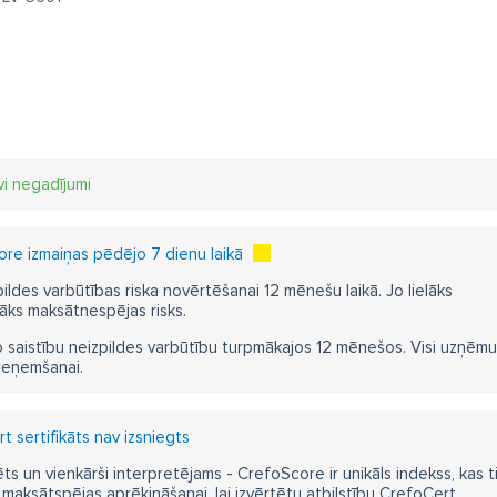
vi negadījumi
re izmaiņas pēdējo 7 dienu laikā
pildes varbūtības riska novērtēšanai 12 mēnešu laikā. Jo lielāks
āks maksātnespējas risks.
 saistību neizpildes varbūtību turpmākajos 12 mēnešos. Visi uzņēmumi i
ieņemšanai.
 sertifikāts nav izsniegts
ts un vienkārši interpretējams - CrefoScore ir unikāls indekss, kas t
aksātspējas aprēķināšanai, lai izvērtētu atbilstību CrefoCert