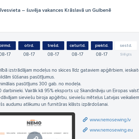
zīvesvieta – šuvēja vakances Krāslavā un Gulbenē
pirmd.
otrd.
trešd.
ceturtd.
piektd.
sestd.
08
17
08
17
08
17
08
17
08
17
Slēgts
lnībā izstrādājam modeļus no skices līdz gataviem apģērbiem, ieskait
pildām šūšanas pasūtījumus.
nimālais pasūtījums 300 gab. no modeļa.
0 darbinieki. Vairāk kā 95% eksports uz Skandināviju un Eiropas valst
edāvājam sieviešu biroja apģērbu, sieviešu mēteļus Latvijas veikaliem
ašs audumu atlikumu un furnitūras klāsts izpārdošanai.
www.nemosewing.lv
www.nemosewing.eu