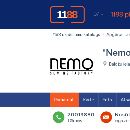
1188 p
LV
1188 uzņēmumu katalogs
Apģērbu ra
"Nemo
Baložu iel
Pamatdati
Karte
Foto
Ats
20019880
Nosūt
Tālrunis
inga.z