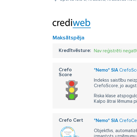
Maksātspēja
Kredītvēsture:
Nav reģistrēti negatī
Crefo
"Nemo" SIA
CrefoSco
Score
Indekss saistību neiz
CrefoScore, jo augst
Riska klase atspoguļo
Kalpo ātrai lēmuma p
Crefo Cert
"Nemo" SIA
CrefoCert
Objektīvs, automatizē
izmantots uzņēmumu m