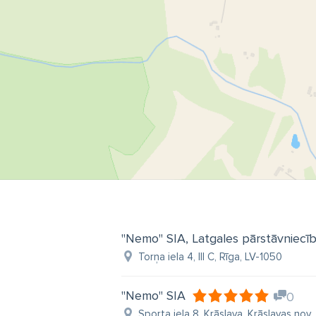
"Nemo" SIA, Latgales pārstāvniecī
Torņa iela 4, III C, Rīga, LV-1050
"Nemo" SIA
0
Sporta iela 8, Krāslava, Krāslavas nov.