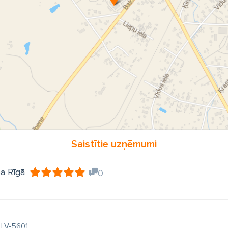
Saistītie uzņēmumi
ba Rīgā
0
, LV-5601