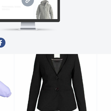
www.nemosewing.lv