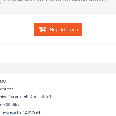
m.
Nopirkt izziņu
EMO
ģistrēts
biedrība ar ierobežotu atbildību
503009657
mercreģistrs, 12.01.1994