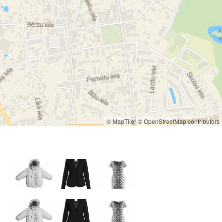
© MapTiler
© OpenStreetMap contributors