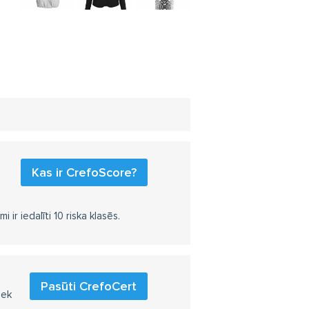
Kas ir CrefoScore?
r iedalīti 10 riska klasēs.
Pasūti CrefoCert
iek