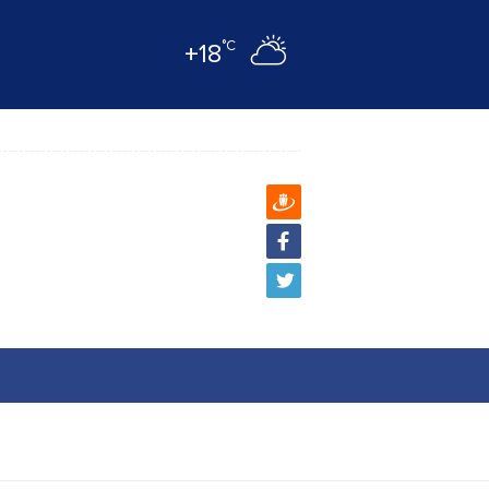
°C
+18