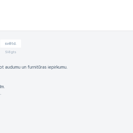
svētd.
Slēgts
ot audumu un furnitūras iepirkumu.
īm.
.