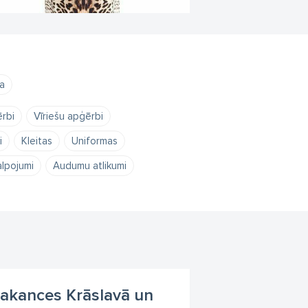
a
rbi
Vīriešu apģērbi
i
Kleitas
Uniformas
alpojumi
Audumu atlikumi
 vakances Krāslavā un