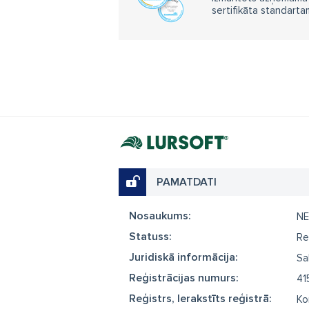
sertifikāta standarta
PAMATDATI
Nosaukums:
N
Statuss:
Re
Juridiskā informācija:
Sa
Reģistrācijas numurs:
41
Reģistrs, Ierakstīts reģistrā:
Ko