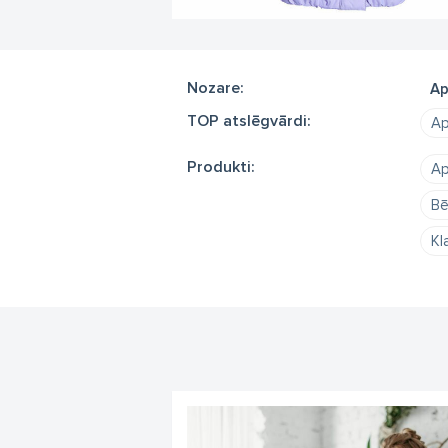
Nozare:
Ap
TOP atslēgvārdi:
Ap
Produkti:
Ap
Bē
Kl