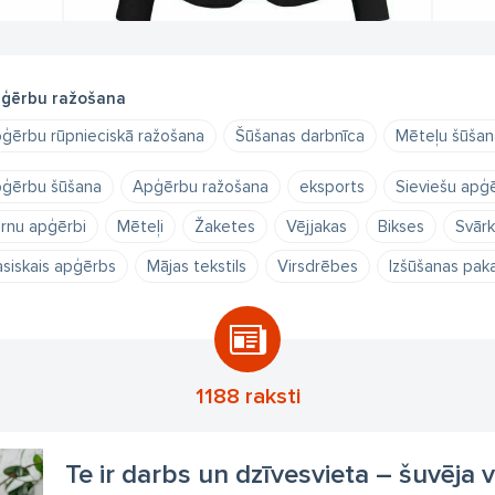
ģērbu ražošana
ģērbu rūpnieciskā ražošana
Šūšanas darbnīca
Mēteļu šūšan
ģērbu šūšana
Apģērbu ražošana
eksports
Sieviešu apģē
rnu apģērbi
Mēteļi
Žaketes
Vējjakas
Bikses
Svārk
asiskais apģērbs
Mājas tekstils
Virsdrēbes
Izšūšanas pak
1188 raksti
Te ir darbs un dzīvesvieta – šuvēja