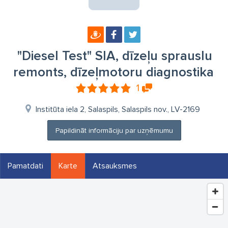
"Diesel Test" SIA, dīzeļu sprauslu
remonts, dīzeļmotoru diagnostika
1
Institūta iela 2, Salaspils, Salaspils nov., LV-2169
Papildināt informāciju par uzņēmumu
Pamatdati
Karte
Atsauksmes