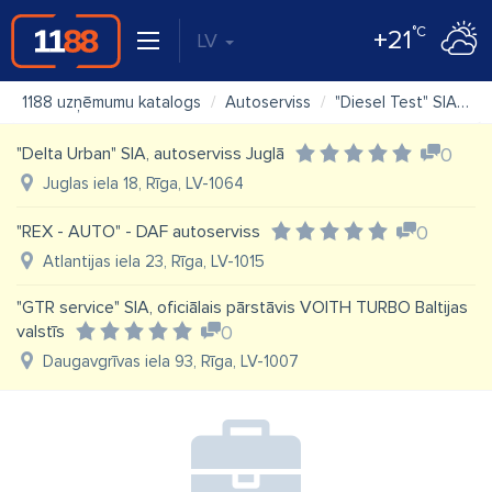
°C
+21
LV
1188 uzņēmumu katalogs
Autoserviss
"Diesel Test" SIA, dīzeļu sprauslu remonts, dīzeļmotoru diagnostika
"Delta Urban" SIA, autoserviss Juglā
0
Juglas iela 18, Rīga, LV-1064
"REX - AUTO" - DAF autoserviss
0
Atlantijas iela 23, Rīga, LV-1015
"GTR service" SIA, oficiālais pārstāvis VOITH TURBO Baltijas
valstīs
0
Daugavgrīvas iela 93, Rīga, LV-1007