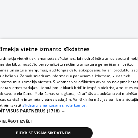
 tīmekļa vietne izmanto sīkdatnes
 tīmekļa vietnē tiek izmantotas sīkdatnes, lai nodrošinātu un uzlabotu tīmek
nes darbību., nosūtītu personalizētu reklāmu un satura ģenerēšanai, veiktu
āmas un satura mērījumus, auditorijas datu apkopošanu, kā arī produktu izst
zlabošanu. Zemāk sniedzam informāciju par visām sīkdatnēm, kuras tiek
ntotas mūsu tīmekļa vietnēs. Sīkdatnes var atšķirties atkarībā no apmeklētā
rneta vietnes sadaļas. Lietotājam jebkurā brīdī ir iespēja piekrist, atteikties va
īt savu piekrišanu. Piekrišanas sniegšana, kā arī tās atsaukšana vai mainīša
ecas uz visām interneta vietnes sadaļām. Vairāk informācijas par izmantotaj
atnēm skatīt
sīkdatņu izmantošanas noteikumos.
ĪT VISUS PARTNERUS
(1718) →
PIELĀGOT IZVĒLI
PIEKRIST VISĀM SĪKDATNĒM