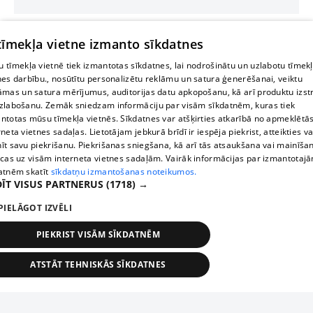
 tīmekļa vietne izmanto sīkdatnes
 tīmekļa vietnē tiek izmantotas sīkdatnes, lai nodrošinātu un uzlabotu tīmek
nes darbību., nosūtītu personalizētu reklāmu un satura ģenerēšanai, veiktu
āmas un satura mērījumus, auditorijas datu apkopošanu, kā arī produktu izst
zlabošanu. Zemāk sniedzam informāciju par visām sīkdatnēm, kuras tiek
ntotas mūsu tīmekļa vietnēs. Sīkdatnes var atšķirties atkarībā no apmeklētā
rneta vietnes sadaļas. Lietotājam jebkurā brīdī ir iespēja piekrist, atteikties va
īt savu piekrišanu. Piekrišanas sniegšana, kā arī tās atsaukšana vai mainīša
ecas uz visām interneta vietnes sadaļām. Vairāk informācijas par izmantotaj
atnēm skatīt
sīkdatņu izmantošanas noteikumos.
ĪT VISUS PARTNERUS
(1718) →
PIELĀGOT IZVĒLI
PIEKRIST VISĀM SĪKDATNĒM
ATSTĀT TEHNISKĀS SĪKDATNES
TEHNISKĀS/OBLIGĀTĀS
STATISTIKAS
MĒRĶĒŠANA