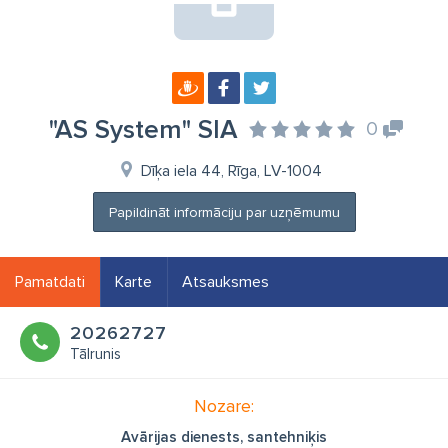
"AS System" SIA
0
Dīķa iela 44, Rīga, LV-1004
Papildināt informāciju par uzņēmumu
Pamatdati
Karte
Atsauksmes
20262727
Tālrunis
Nozare:
Avārijas dienests, santehniķis