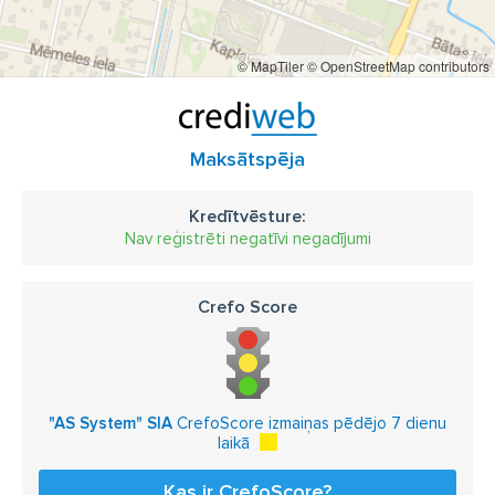
© MapTiler
© OpenStreetMap contributors
Maksātspēja
Kredītvēsture:
Nav reģistrēti negatīvi negadījumi
Crefo Score
"AS System" SIA
CrefoScore izmaiņas pēdējo 7 dienu
laikā
Kas ir CrefoScore?