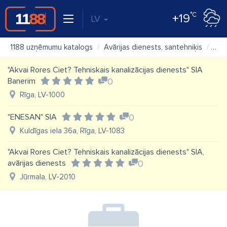
°C
+19
LV
1188 uzņēmumu katalogs
Avārijas dienests, santehniķis
"AS
"Akvai Rores Ciet? Tehniskais kanalizācijas dienests" SIA
Banerim
0
Rīga, LV-1000
"ENESAN" SIA
0
Kuldīgas iela 36a, Rīga, LV-1083
"Akvai Rores Ciet? Tehniskais kanalizācijas dienests" SIA,
avārijas dienests
0
Jūrmala, LV-2010