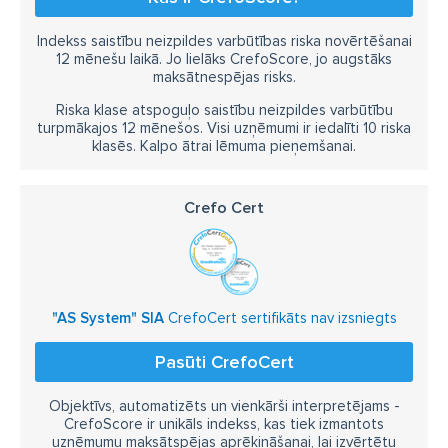
Indekss saistību neizpildes varbūtības riska novērtēšanai
12 mēnešu laikā. Jo lielāks CrefoScore, jo augstāks
maksātnespējas risks.
Riska klase atspoguļo saistību neizpildes varbūtību
turpmākajos 12 mēnešos. Visi uzņēmumi ir iedalīti 10 riska
klasēs. Kalpo ātrai lēmuma pieņemšanai.
Crefo Cert
"AS System" SIA
CrefoCert sertifikāts nav izsniegts
Pasūti CrefoCert
Objektīvs, automatizēts un vienkārši interpretējams -
CrefoScore ir unikāls indekss, kas tiek izmantots
uzņēmumu maksātspējas aprēķināšanai, lai izvērtētu