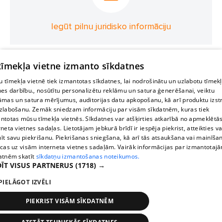
Iegūt pilnu juridisko informāciju
 tīmekļa vietne izmanto sīkdatnes
 tīmekļa vietnē tiek izmantotas sīkdatnes, lai nodrošinātu un uzlabotu tīmek
nes darbību., nosūtītu personalizētu reklāmu un satura ģenerēšanai, veiktu
āmas un satura mērījumus, auditorijas datu apkopošanu, kā arī produktu izst
zlabošanu. Zemāk sniedzam informāciju par visām sīkdatnēm, kuras tiek
ntotas mūsu tīmekļa vietnēs. Sīkdatnes var atšķirties atkarībā no apmeklētā
rneta vietnes sadaļas. Lietotājam jebkurā brīdī ir iespēja piekrist, atteikties va
īt savu piekrišanu. Piekrišanas sniegšana, kā arī tās atsaukšana vai mainīša
ecas uz visām interneta vietnes sadaļām. Vairāk informācijas par izmantotaj
atnēm skatīt
sīkdatņu izmantošanas noteikumos.
ĪT VISUS PARTNERUS
(1718) →
PIELĀGOT IZVĒLI
PIEKRIST VISĀM SĪKDATNĒM