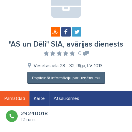
"AS un Dēli" SIA, avārijas dienests
0
Vesetas iela 28 - 32, Rīga, LV-1013
Papildināt informāciju par uzņēmumu
Pamatdati
Karte
Atsauksmes
29240018
Tālrunis