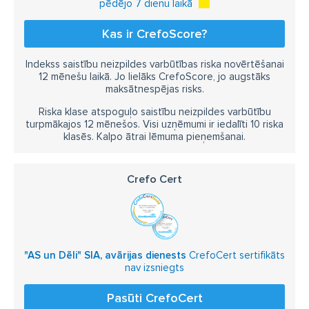
pēdējo 7 dienu laikā
Kas ir CrefoScore?
Indekss saistību neizpildes varbūtības riska novērtēšanai
12 mēnešu laikā. Jo lielāks CrefoScore, jo augstāks
maksātnespējas risks.
Riska klase atspoguļo saistību neizpildes varbūtību
turpmākajos 12 mēnešos. Visi uzņēmumi ir iedalīti 10 riska
klasēs. Kalpo ātrai lēmuma pieņemšanai.
Crefo Cert
"AS un Dēli" SIA, avārijas dienests
CrefoCert sertifikāts
nav izsniegts
Pasūti CrefoCert