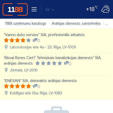
°C
+18
LV
1188 uzņēmumu katalogs
Avārijas dienests, santehniķis
"AS 
"Vannu dušu serviss" SIA, profesionāls atbalsts
0
Laboratorijas iela 4a - 23, Rīga, LV-1009
"Akvai Rores Ciet? Tehniskais kanalizācijas dienests" SIA,
avārijas dienests
0
Jūrmala, LV-2010
"ENESAN" SIA, diennakts avārijas dienests
0
Kuldīgas iela 36a, Rīga, LV-1083