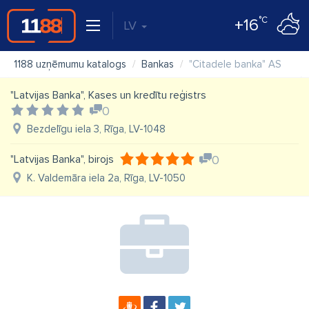
°C
+16
LV
1188 uzņēmumu katalogs
Bankas
"Citadele banka" AS
"Latvijas Banka", Kases un kredītu reģistrs
0
Bezdelīgu iela 3, Rīga, LV-1048
"Latvijas Banka", birojs
0
K. Valdemāra iela 2a, Rīga, LV-1050