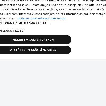
ntotas mūsu tīmekļa vietnēs. Sīkdatnes var atšķirties atkarībā no apmeklētā
rneta vietnes sadaļas. Lietotājam jebkurā brīdī ir iespēja piekrist, atteikties va
īt savu piekrišanu. Piekrišanas sniegšana, kā arī tās atsaukšana vai mainīša
ecas uz visām interneta vietnes sadaļām. Vairāk informācijas par izmantotaj
atnēm skatīt
sīkdatņu izmantošanas noteikumos.
ĪT VISUS PARTNERUS
(1718) →
PIELĀGOT IZVĒLI
PIEKRIST VISĀM SĪKDATNĒM
ATSTĀT TEHNISKĀS SĪKDATNES
TEHNISKĀS/OBLIGĀTĀS
STATISTIKAS
MĒRĶĒŠANA
FUNKCIONĀLĀS
NEKLASIFICĒTĀS
ehniskās/obligātās
Statistikas
Mērķēšana
Funkcionālās
Neklasificēt
niskās/obligātās sīkdatnes nepieciešamas, lai lietotājs varētu brīvi apmeklēt un pārlūk
Piesaki savu uzņēmumu
ekļa vietni un izmantot tās piedāvātās iespējas. Bez šīm sīkdatnēm tīmekļa vietne neva