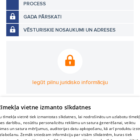
PROCESS
GADA PĀRSKATI
VĒSTURISKIE NOSAUKUMI UN ADRESES
Iegūt pilnu juridisko informāciju
 tīmekļa vietne izmanto sīkdatnes
 tīmekļa vietnē tiek izmantotas sīkdatnes, lai nodrošinātu un uzlabotu tīmek
nes darbību., nosūtītu personalizētu reklāmu un satura ģenerēšanai, veiktu
āmas un satura mērījumus, auditorijas datu apkopošanu, kā arī produktu izst
zlabošanu. Zemāk sniedzam informāciju par visām sīkdatnēm, kuras tiek