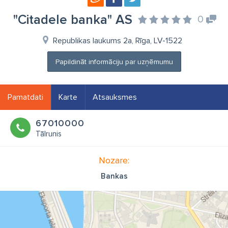
"Citadele banka" AS
0
Republikas laukums 2a, Rīga, LV-1522
Papildināt informāciju par uzņēmumu
Pamatdati
Karte
Atsauksmes
67010000
Tālrunis
Nozare:
Bankas