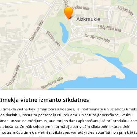
© MapTiler
© OpenStreetMap contributors
 tīmekļa vietne izmanto sīkdatnes
 tīmekļa vietnē tiek izmantotas sīkdatnes, lai nodrošinātu un uzlabotu tīmek
nes darbību., nosūtītu personalizētu reklāmu un satura ģenerēšanai, veiktu
āmas un satura mērījumus, auditorijas datu apkopošanu, kā arī produktu izst
zlabošanu. Zemāk sniedzam informāciju par visām sīkdatnēm, kuras tiek
ntotas mūsu tīmekļa vietnēs. Sīkdatnes var atšķirties atkarībā no apmeklētā