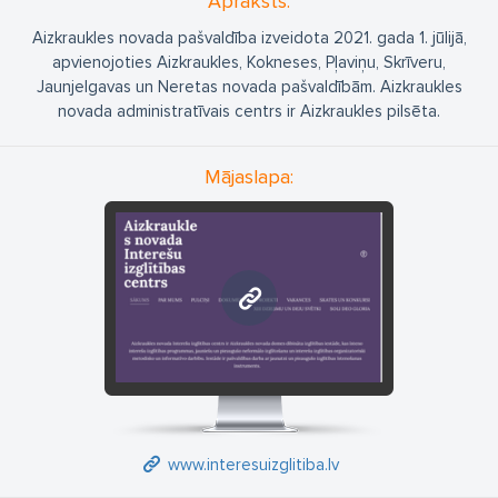
Apraksts:
Aizkraukles novada pašvaldība izveidota 2021. gada 1. jūlijā,
apvienojoties Aizkraukles, Kokneses, Pļaviņu, Skrīveru,
Jaunjelgavas un Neretas novada pašvaldībām. Aizkraukles
novada administratīvais centrs ir Aizkraukles pilsēta.
Mājaslapa:
www.interesuizglitiba.lv
www.interesuizglitiba.lv