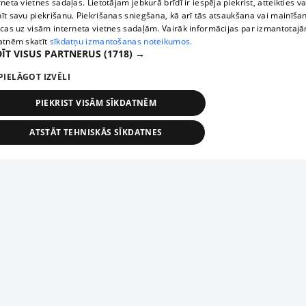
rneta vietnes sadaļas. Lietotājam jebkurā brīdī ir iespēja piekrist, atteikties va
īt savu piekrišanu. Piekrišanas sniegšana, kā arī tās atsaukšana vai mainīša
ecas uz visām interneta vietnes sadaļām. Vairāk informācijas par izmantotaj
atnēm skatīt
sīkdatņu izmantošanas noteikumos.
ĪT VISUS PARTNERUS
(1718) →
PIELĀGOT IZVĒLI
PIEKRIST VISĀM SĪKDATNĒM
ATSTĀT TEHNISKĀS SĪKDATNES
TEHNISKĀS/OBLIGĀTĀS
STATISTIKAS
MĒRĶĒŠANA
FUNKCIONĀLĀS
NEKLASIFICĒTĀS
ehniskās/obligātās
Statistikas
Mērķēšana
Funkcionālās
Neklasificēt
niskās/obligātās sīkdatnes nepieciešamas, lai lietotājs varētu brīvi apmeklēt un pārlūk
Piesaki savu uzņēmumu
ekļa vietni un izmantot tās piedāvātās iespējas. Bez šīm sīkdatnēm tīmekļa vietne neva
nvērtīgi darboties un sniegt lietotājam nepieciešamo informāciju.