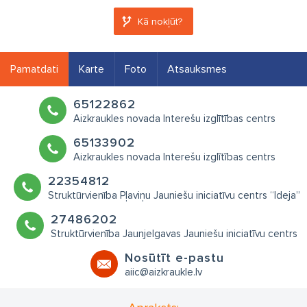
Kā nokļūt?
Pamatdati
Karte
Foto
Atsauksmes
65122862
Aizkraukles novada Interešu izglītības centrs
65133902
Aizkraukles novada Interešu izglītības centrs
22354812
Struktūrvienība Pļaviņu Jauniešu iniciatīvu centrs “Ideja”
27486202
Struktūrvienība Jaunjelgavas Jauniešu iniciatīvu centrs
Nosūtīt e-pastu
​aiic@aizkraukle.lv