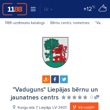
°C
+12
LV
1188 uzņēmumu katalogs
Bērnu centrs, nometnes
"Vaduguns" Liepājas bērnu un jaunatnes centrs
"Vaduguns" Liepājas bērnu un
jaunatnes centrs
0
Kungu iela 7, Liepāja, LV-3401
Kā nokļūt?