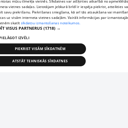
ntotas mūsu tīmekļa vietnēs. Sīkdatnes var atšķirties atkarībā no apmeklētā
rneta vietnes sadaļas. Lietotājam jebkurā brīdī ir iespēja piekrist, atteikties va
īt savu piekrišanu. Piekrišanas sniegšana, kā arī tās atsaukšana vai mainīša
ecas uz visām interneta vietnes sadaļām. Vairāk informācijas par izmantotaj
atnēm skatīt
sīkdatņu izmantošanas noteikumos.
ĪT VISUS PARTNERUS
(1718) →
PIELĀGOT IZVĒLI
PIEKRIST VISĀM SĪKDATNĒM
ATSTĀT TEHNISKĀS SĪKDATNES
TEHNISKĀS/OBLIGĀTĀS
STATISTIKAS
MĒRĶĒŠANA
FUNKCIONĀLĀS
NEKLASIFICĒTĀS
ehniskās/obligātās
Statistikas
Mērķēšana
Funkcionālās
Neklasificēt
niskās/obligātās sīkdatnes nepieciešamas, lai lietotājs varētu brīvi apmeklēt un pārlūk
Piesaki savu uzņēmumu
ekļa vietni un izmantot tās piedāvātās iespējas. Bez šīm sīkdatnēm tīmekļa vietne neva