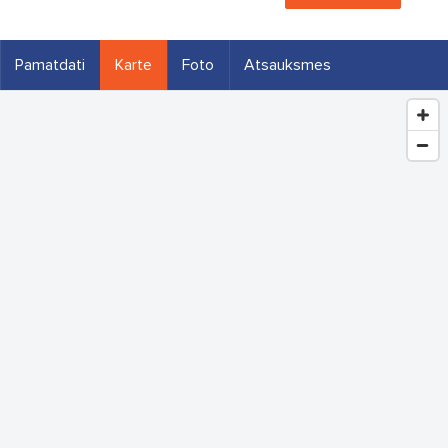
Pamatdati
Karte
Foto
Atsauksmes