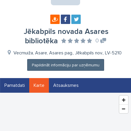
Jēkabpils novada Asares
bibliotēka
0
Vecmuiža, Asare, Asares pag., Jēkabpils nov., LV-5210
Papildināt informāciju par uzņēmumu
Pamatdati
Karte
Atsauksmes