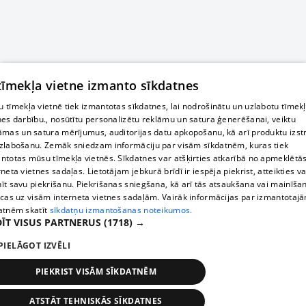
 tīmekļa vietne izmanto sīkdatnes
 tīmekļa vietnē tiek izmantotas sīkdatnes, lai nodrošinātu un uzlabotu tīmek
nes darbību., nosūtītu personalizētu reklāmu un satura ģenerēšanai, veiktu
āmas un satura mērījumus, auditorijas datu apkopošanu, kā arī produktu izst
zlabošanu. Zemāk sniedzam informāciju par visām sīkdatnēm, kuras tiek
ntotas mūsu tīmekļa vietnēs. Sīkdatnes var atšķirties atkarībā no apmeklētā
rneta vietnes sadaļas. Lietotājam jebkurā brīdī ir iespēja piekrist, atteikties va
īt savu piekrišanu. Piekrišanas sniegšana, kā arī tās atsaukšana vai mainīša
ecas uz visām interneta vietnes sadaļām. Vairāk informācijas par izmantotaj
atnēm skatīt
sīkdatņu izmantošanas noteikumos.
ĪT VISUS PARTNERUS
(1718) →
PIELĀGOT IZVĒLI
PIEKRIST VISĀM SĪKDATNĒM
ATSTĀT TEHNISKĀS SĪKDATNES