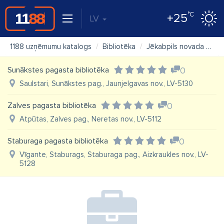
°C
+25
LV
1188 uzņēmumu katalogs
Bibliotēka
Jēkabpils novada Asares bibliotēka
Sunākstes pagasta bibliotēka
0
Saulstari, Sunākstes pag., Jaunjelgavas nov., LV-5130
Zalves pagasta bibliotēka
0
Atpūtas, Zalves pag., Neretas nov., LV-5112
Staburaga pagasta bibliotēka
0
Vīgante, Staburags, Staburaga pag., Aizkraukles nov., LV-
5128