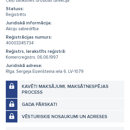
Ceļu satiksmes drošības direkcija
Statuss:
Reģistrēts
Juridiskā informācija:
Akciju sabiedrība
Reģistrācijas numurs:
40003345734
Reģistrs, Ierakstīts reģistrā:
Komercreģistrs, 06.06.1997
Juridiskā adrese:
Rīga, Sergeja Eizenšteina iela 6, LV-1079
KAVĒTI MAKSĀJUMI, MAKSĀTNESPĒJAS
PROCESS
GADA PĀRSKATI
VĒSTURISKIE NOSAUKUMI UN ADRESES