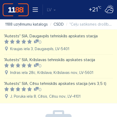
°C
+21
LV
1188 uzņēmumu katalogs
CSDD
"Ceļu satiksmes drošības direkcija (CSDD)" VAS, Daugavpils klientu apkalpošanas centrs
"Autests" SIA, Daugavpils tehniskās apskates stacija
0
Kraujas iela 3, Daugavpils, LV-5401
"Autests" SIA, Krāslavas tehniskās apskates stacija
0
Indras iela 28c, Krāslava, Krāslavas nov., LV-5601
"Autests" SIA, Cēsu tehniskās apskates stacija (virs 3,5 t)
0
J. Poruka iela 8, Cēsis, Cēsu nov., LV-4101