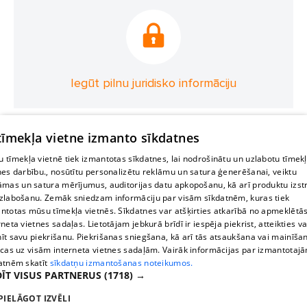
Iegūt pilnu juridisko informāciju
 tīmekļa vietne izmanto sīkdatnes
 tīmekļa vietnē tiek izmantotas sīkdatnes, lai nodrošinātu un uzlabotu tīmek
nes darbību., nosūtītu personalizētu reklāmu un satura ģenerēšanai, veiktu
āmas un satura mērījumus, auditorijas datu apkopošanu, kā arī produktu izst
zlabošanu. Zemāk sniedzam informāciju par visām sīkdatnēm, kuras tiek
ntotas mūsu tīmekļa vietnēs. Sīkdatnes var atšķirties atkarībā no apmeklētā
rneta vietnes sadaļas. Lietotājam jebkurā brīdī ir iespēja piekrist, atteikties va
īt savu piekrišanu. Piekrišanas sniegšana, kā arī tās atsaukšana vai mainīša
ecas uz visām interneta vietnes sadaļām. Vairāk informācijas par izmantotaj
atnēm skatīt
sīkdatņu izmantošanas noteikumos.
ĪT VISUS PARTNERUS
(1718) →
PIELĀGOT IZVĒLI