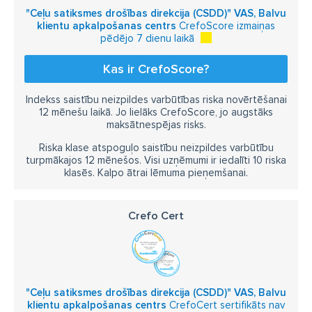
"Ceļu satiksmes drošības direkcija (CSDD)" VAS, Balvu
klientu apkalpošanas centrs
CrefoScore izmaiņas
pēdējo 7 dienu laikā
Kas ir CrefoScore?
Indekss saistību neizpildes varbūtības riska novērtēšanai
12 mēnešu laikā. Jo lielāks CrefoScore, jo augstāks
maksātnespējas risks.
Riska klase atspoguļo saistību neizpildes varbūtību
turpmākajos 12 mēnešos. Visi uzņēmumi ir iedalīti 10 riska
klasēs. Kalpo ātrai lēmuma pieņemšanai.
Crefo Cert
"Ceļu satiksmes drošības direkcija (CSDD)" VAS, Balvu
klientu apkalpošanas centrs
CrefoCert sertifikāts nav