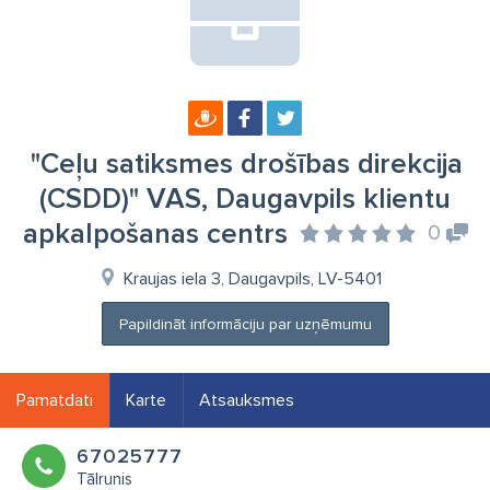
"Ceļu satiksmes drošības direkcija
(CSDD)" VAS, Daugavpils klientu
apkalpošanas centrs
0
Kraujas iela 3, Daugavpils, LV-5401
Papildināt informāciju par uzņēmumu
Pamatdati
Karte
Atsauksmes
67025777
Tālrunis