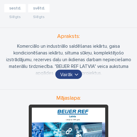
sestd.
svētd.
Slēgts
Slēgts
Apraksts:
Komerciālo un industriālo saldēšanas iekārtu, gaisa
kondicionēšanas iekārtu, siltuma sūkņu, komplektējošo
izstrādājumu, rezerves daļu un ikdienas darbam nepieciešamo
materiālu tirdzniecība. "BEIJER REF LATVIA" veica aukstuma
apgādes aprēķinus un projektus.
Vairāk
"BEIJER REF LATVIA" savu sadarbību veido ar montāžas firmām,
speciālistiem šajā jomā, kas uzstāda un apkalpo iekārtas
Mājaslapa:
patērētājiem, kā arī ar uzņēmumiem, lai projektētu dažādas
aukstuma sistēmas un apgādātu tās ar visu nepieciešamo
sekmīgai darbībai. Noliktavā ir pieejams plašs preču klāsts un tas
mainās atbilstoši progresīvajām tendencēm šajā jomā un arī
ievērojot pašreizējo pieprasījumu.
www.beijerref.lv