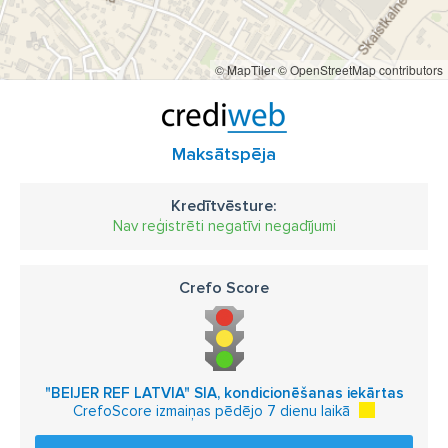
© MapTiler
© OpenStreetMap contributors
Maksātspēja
Kredītvēsture:
Nav reģistrēti negatīvi negadījumi
Crefo Score
"BEIJER REF LATVIA" SIA, kondicionēšanas iekārtas
CrefoScore izmaiņas pēdējo 7 dienu laikā