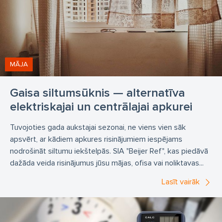
kameru furnitūra
Ecostar
Parker
Errecom
LUVE
Luvata
Roenest
CPS
Secop
Tecumseh
CO2 agregāti
SCM Frigo
Saldēšanas iekārtas
Aukstuma iekārtas
MĀJA
Kondicionieri
BITZER
Gaisa siltumsūknis — alternatīva
Ventilācijas un kondicionēšanas sistēmas un iekārtas
telpām
elektriskajai un centrālajai apkurei
Saldēšanas iekārtas
refrižeratori
refrižerators
Tuvojoties gada aukstajai sezonai, ne viens vien sāk
refrižeratoru
BITZER
FRASCOLD
Danfoss
apsvērt, ar kādiem apkures risinājumiem iespējams
nodrošināt siltumu iekštelpās. SIA "Beijer Ref", kas piedāvā
MANEUROP
HITACHI kompresori
LU-VE
dažāda veida risinājumus jūsu mājas, ofisa vai noliktavas...
LUVATA
gaisa dzesētāji un kondensatori
Danfoss
Lasīt vairāk
Carel
PEGO
AKO automātika
ARMACELL cauruļu aukstumizolācija