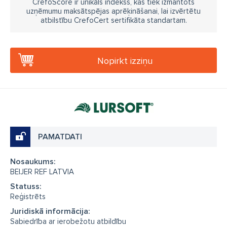
CrefoScore ir unikāls indekss, kas tiek izmantots
uzņēmumu maksātspējas aprēķināšanai, lai izvērtētu
atbilstību CrefoCert sertifikāta standartam.
Nopirkt izziņu
PAMATDATI
Nosaukums:
BEIJER REF LATVIA
Statuss:
Reģistrēts
Juridiskā informācija:
Sabiedrība ar ierobežotu atbildību