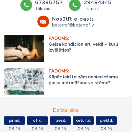
67395757
29484345
Tālrunis
Tālrunis
Nosūtīt e-pastu
beijerref@beijerref.lv
Gaisa kondicionieru veidi – kuru
izvēlēties?
Kāpēc iekštelpām nepieciešama
gaisa mitrināšanas sistēma?
Darba laiks:
pirmd.
otrd.
trešd.
ceturtd.
piektd.
08
16
08
16
08
16
08
16
08
16