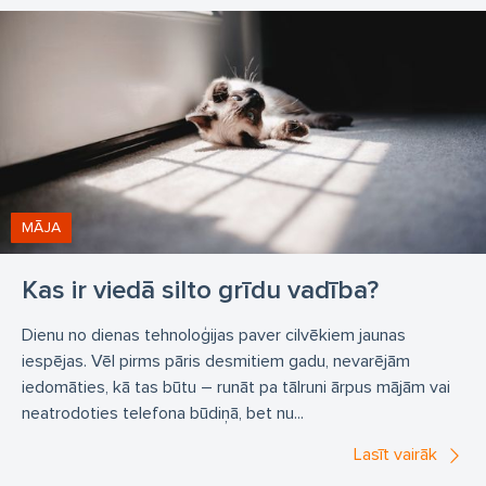
MĀJA
Kas ir viedā silto grīdu vadība?
Dienu no dienas tehnoloģijas paver cilvēkiem jaunas
iespējas. Vēl pirms pāris desmitiem gadu, nevarējām
iedomāties, kā tas būtu – runāt pa tālruni ārpus mājām vai
neatrodoties telefona būdiņā, bet nu...
Lasīt vairāk