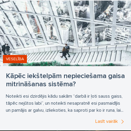
VESELĪBA
Kāpēc iekštelpām nepieciešama gaisa
mitrināšanas sistēma?
Noteikti esi dzirdējis kādu sakām “darbā ir ļoti sauss gaiss,
tāpēc nejūtos labi”, un noteikti nesapratnē esi pasmaidījis
un pamājis ar galvu, izliekoties, ka saproti par ko ir runa, lai...
Lasīt vairāk