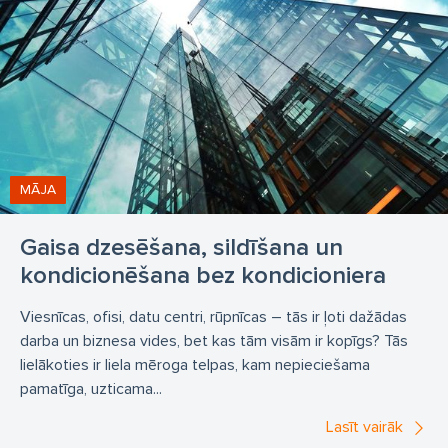
Aukstuma iekārtas Torņakalns
Saldēšanas iekārtas Torņakalns
Kondicionieri Torņakalns
Ventilācijas un kondicionēšanas sistēmas un iekārtas
telpām Torņakalns
MĀJA
BITZER Torņakalns
"BEIJER REF LATVIA"
Gaisa dzesēšana, sildīšana un
kondicionēšana bez kondicioniera
Viesnīcas, ofisi, datu centri, rūpnīcas – tās ir ļoti dažādas
darba un biznesa vides, bet kas tām visām ir kopīgs? Tās
lielākoties ir liela mēroga telpas, kam nepieciešama
pamatīga, uzticama...
Lasīt vairāk