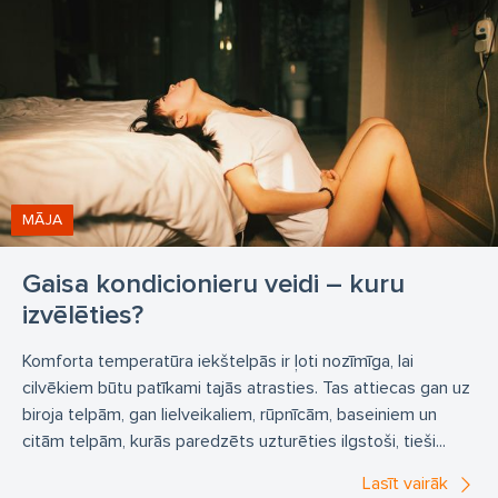
MĀJA
Gaisa kondicionieru veidi – kuru
izvēlēties?
Komforta temperatūra iekštelpās ir ļoti nozīmīga, lai
cilvēkiem būtu patīkami tajās atrasties. Tas attiecas gan uz
biroja telpām, gan lielveikaliem, rūpnīcām, baseiniem un
citām telpām, kurās paredzēts uzturēties ilgstoši, tieši...
Lasīt vairāk