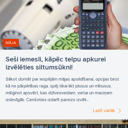
FERMOD durvju furnitūra
ESK
AC&R
CASTEL eļļas
šķidruma atdalītāji
Vara caurules aukstuma aģentiem
CPS
Refco
ROBINAIR
IMPERIAL instrumenti
Carrier
MĀJA
Gaisa kondicionieri CARRIER
mobilie kondicionieri
Aukstuma aģenti
freoni R134a
R404A
R32
Seši iemesli, kāpēc telpu apkurei
R407C
R410a
Ķīmija aukstuma iekārtu apkalpošanai
izvēlēties siltumsūkni!
Automobiļu gaisa kondicionieri
freoni
eļļas
Sākot domāt par iespējām mājas apsildīšanai, opcijas birst
stiprinājumi
savienojumi
kā no pārpilnības raga, spēj tikai likt plusus un mīnusus,
mēģinot apsvērt, kas dzīvesveidam, vietai un maciņam
Dzesēšanas un saldēšanas iekārtas
Gaisa mitrinātāji
izdevīgāk. Cenšoties izdarīt pareizo izvēli...
LUVATA ECO
ACO automātika
MINI BLUE
Lasīt vairāk
ASPEN
Refco
COMBI
SAUERMANN kondensāta sūkņi