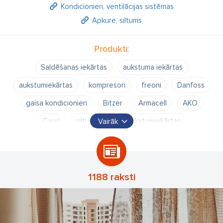
Būsim priecīgi redzēt arī Jūs "BEIJER REF LATVIA" SIA klientu
Kondicionieri, ventilācijas sistēmas
lokā.
Apkure, siltums
Produkti:
Saldēšanas iekārtas
aukstuma iekārtas
aukstumiekārtas
kompresori
freoni
Danfoss
gaisa kondicionieri
Bitzer
Armacell
AKO
Carel
siltumsūkņi
aukstumiekārtas
Vairāk
gaisa dzesētāji
auto kondicionieri
gaisa kondicionieri Carrier
aukstumaģenti
saldēšanas kompresori
Embraco Aspera
Cubigel
1188 raksti
saldēšanas sistēmu projektēšana
saldēšanas agregāti
Optyma
iztvaikotāji
siltummaiņi