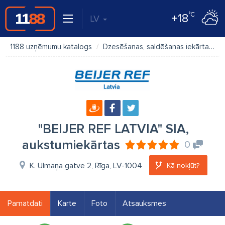
°C
+18
LV
1188 uzņēmumu katalogs
Dzesēšanas, saldēšanas iekārtas
"BEIJER REF LATVIA" SIA,
aukstumiekārtas
0
K. Ulmaņa gatve 2, Rīga, LV-1004
Kā nokļūt?
Pamatdati
Karte
Foto
Atsauksmes