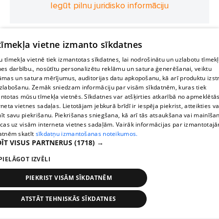
Iegūt pilnu juridisko informāciju
 tīmekļa vietne izmanto sīkdatnes
 tīmekļa vietnē tiek izmantotas sīkdatnes, lai nodrošinātu un uzlabotu tīmek
nes darbību., nosūtītu personalizētu reklāmu un satura ģenerēšanai, veiktu
āmas un satura mērījumus, auditorijas datu apkopošanu, kā arī produktu izst
zlabošanu. Zemāk sniedzam informāciju par visām sīkdatnēm, kuras tiek
ntotas mūsu tīmekļa vietnēs. Sīkdatnes var atšķirties atkarībā no apmeklētā
rneta vietnes sadaļas. Lietotājam jebkurā brīdī ir iespēja piekrist, atteikties va
īt savu piekrišanu. Piekrišanas sniegšana, kā arī tās atsaukšana vai mainīša
ecas uz visām interneta vietnes sadaļām. Vairāk informācijas par izmantotaj
atnēm skatīt
sīkdatņu izmantošanas noteikumos.
ĪT VISUS PARTNERUS
(1718) →
PIELĀGOT IZVĒLI
PIEKRIST VISĀM SĪKDATNĒM
ATSTĀT TEHNISKĀS SĪKDATNES