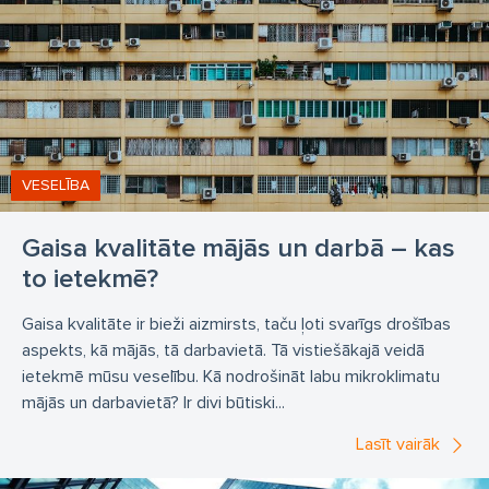
Gaiss-ūdens siltumsūkņi
gaisa siltumsūknis
viedā silto grīdu vadība - apkures sistēma
Propāna ūdens čilleris
Čilleri - inovatīvs centralizētas dzesēšanas sildīšanas
sistēma
VESELĪBA
Gaisa dzesējamie čilleri
ūdens dzesējamie čilleri
Gaisa kvalitāte mājās un darbā – kas
precīzā gaisa kondicionēšana
to ietekmē?
CO2 čilleris ledus laukumam
Gaisa kvalitāte ir bieži aizmirsts, taču ļoti svarīgs drošības
DRY COOLERi ar gaisu dzesējami
šķidruma dzesētāji
aspekts, kā mājās, tā darbavietā. Tā vistiešākajā veidā
sausie dzesētāji
gaisa siltummaiņi HVAC un REF
ietekmē mūsu veselību. Kā nodrošināt labu mikroklimatu
mājās un darbavietā? Ir divi būtiski...
Adiabētiskā dzesēšana
CAREL mitrināšanas iekārtas
Lasīt vairāk
Komforta un rūpniecisko procesu mitrināšana
Izotermālā mitrināšana
Adiabētiskā mitrināšana