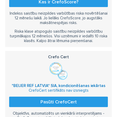
Kas ir CrefoScore?
Indekss saistību neizpildes varbūtības riska novērtēšanai
12 mēnešu laikā. Jo lielāks CrefoScore, jo augstāks
maksātnespējas risks.
Riska klase atspoguļo saistību neizpildes varbūtību
turpmākajos 12 mēnešos. Visi uzņēmumi ir iedalīti 10 riska
klasēs. Kalpo ātrai lēmuma pieņemšanai.
Crefo Cert
"BEIJER REF LATVIA" SIA, kondicionēšanas iekārtas
CrefoCert sertifikāts nav izsniegts
Pasūti CrefoCert
Objektīvs, automatizēts un vienkārši interpretējams -