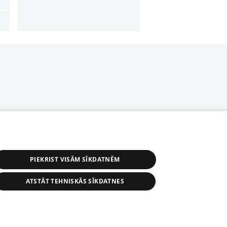
PIEKRIST VISĀM SĪKDATNĒM
ATSTĀT TEHNISKĀS SĪKDATNES