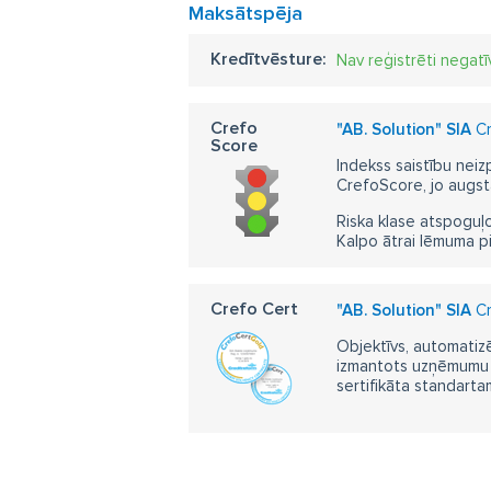
Maksātspēja
Kredītvēsture:
Nav reģistrēti negatī
Crefo
"AB. Solution" SIA
Cr
Score
Indekss saistību neiz
CrefoScore, jo augst
Riska klase atspoguļo
Kalpo ātrai lēmuma p
Crefo Cert
"AB. Solution" SIA
Cr
Objektīvs, automatizē
izmantots uzņēmumu m
sertifikāta standarta