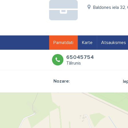
Baldones iela 32,
Pamatdati
Karte
Atsauksmes
65045754
Tālrunis
Nozare:
Ie