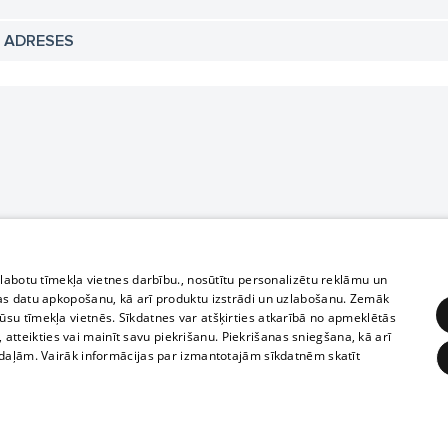
N ADRESES
zlabotu tīmekļa vietnes darbību., nosūtītu personalizētu reklāmu un
as datu apkopošanu, kā arī produktu izstrādi un uzlabošanu. Zemāk
su tīmekļa vietnēs. Sīkdatnes var atšķirties atkarībā no apmeklētās
, atteikties vai mainīt savu piekrišanu. Piekrišanas sniegšana, kā arī
adaļām. Vairāk informācijas par izmantotajām sīkdatnēm skatīt