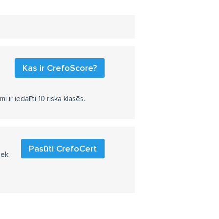
Kas ir CrefoScore?
r iedalīti 10 riska klasēs.
Pasūti CrefoCert
iek