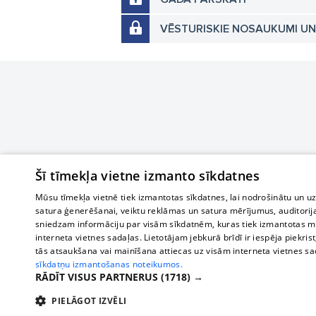
VĒSTURISKIE NOSAUKUMI U
Šī tīmekļa vietne izmanto sīkdatnes
Mūsu tīmekļa vietnē tiek izmantotas sīkdatnes, lai nodrošinātu un u
satura ģenerēšanai, veiktu reklāmas un satura mērījumus, auditorij
sniedzam informāciju par visām sīkdatnēm, kuras tiek izmantotas mū
interneta vietnes sadaļas. Lietotājam jebkurā brīdī ir iespēja piekrist
tās atsaukšana vai mainīšana attiecas uz visām interneta vietnes s
sīkdatņu izmantošanas noteikumos.
RĀDĪT VISUS PARTNERUS
(1718) →
PIELĀGOT IZVĒLI