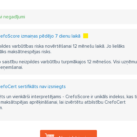
vi negadījumi
efoScore izmaiņas pēdējo 7 dienu laikā
pildes varbūtības riska novērtēšanai 12 mēnešu laikā. Jo lielāks
āks maksātnespējas risks.
 saistību neizpildes varbūtību turpmākajos 12 mēnešos. Visi uzņēmumi i
ieņemšanai.
efoCert sertifikāts nav izsniegts
ts un vienkārši interpretējams - CrefoScore ir unikāls indekss, kas t
aksātspējas aprēķināšanai, lai izvērtētu atbilstību CrefoCert
m.