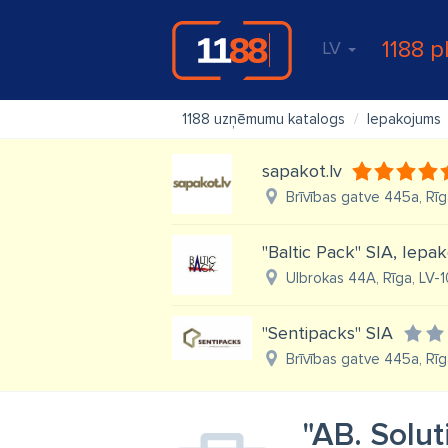
1188 p
LV
1188 uzņēmumu katalogs
Iepakojums
sapakot.lv
Brīvības gatve 445a, Rīg
"Baltic Pack" SIA, Iepak
Ulbrokas 44A, Rīga, LV-1
"Sentipacks" SIA
Brīvības gatve 445a, Rīg
"AB. Solut