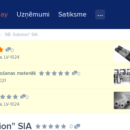
lay
Uzņēmumi
Satiksme
"AB. Solution" SIA
0
a, LV-1024
ošanas materiāli
0
021
0
a, LV-1024
ion" SIA
0