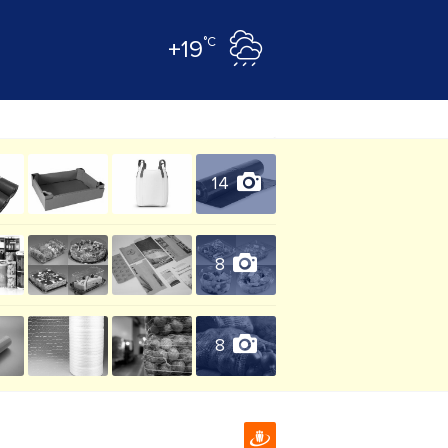
°C
+19
14
8
8