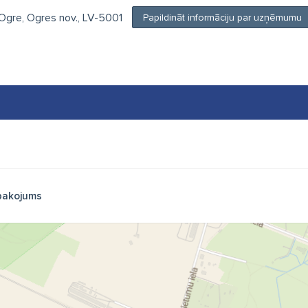
 Ogre, Ogres nov., LV-5001
Papildināt informāciju par uzņēmumu
pakojums