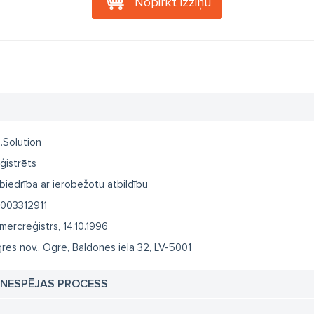
Nopirkt izziņu
.Solution
ģistrēts
biedrība ar ierobežotu atbildību
003312911
mercreģistrs, 14.10.1996
res nov., Ogre, Baldones iela 32, LV-5001
TNESPĒJAS PROCESS