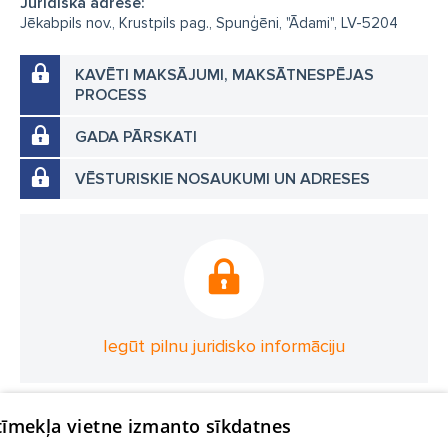
Juridiskā adrese:
Jēkabpils nov., Krustpils pag., Spunģēni, "Ādami", LV-5204
KAVĒTI MAKSĀJUMI, MAKSĀTNESPĒJAS
PROCESS
GADA PĀRSKATI
VĒSTURISKIE NOSAUKUMI UN ADRESES
Iegūt pilnu juridisko informāciju
 tīmekļa vietne izmanto sīkdatnes