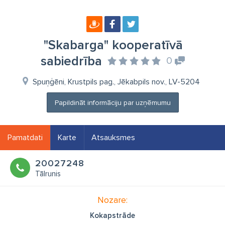
"Skabarga" kooperatīvā
sabiedrība
0
Spuņģēni, Krustpils pag., Jēkabpils nov., LV-5204
Papildināt informāciju par uzņēmumu
Pamatdati
Karte
Atsauksmes
20027248
Tālrunis
Nozare:
Kokapstrāde