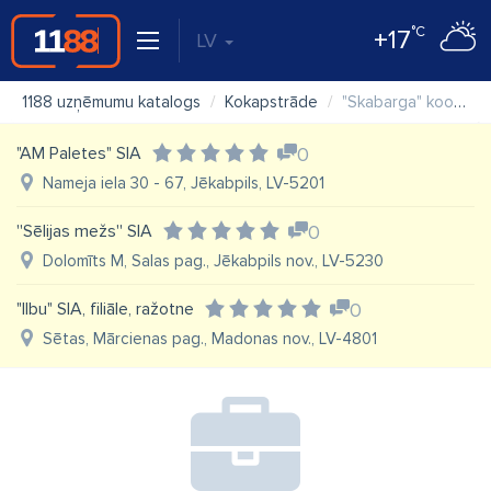
°C
+17
LV
1188 uzņēmumu katalogs
Kokapstrāde
"Skabarga" kooperatīvā sabiedrība
"AM Paletes" SIA
0
Nameja iela 30 - 67, Jēkabpils, LV-5201
''Sēlijas mežs'' SIA
0
Dolomīts M, Salas pag., Jēkabpils nov., LV-5230
"Ilbu" SIA, filiāle, ražotne
0
Sētas, Mārcienas pag., Madonas nov., LV-4801