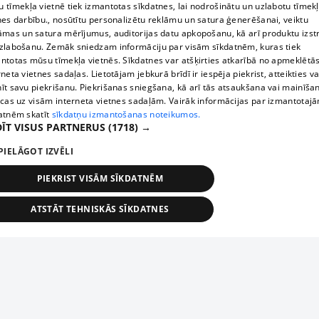
 tīmekļa vietnē tiek izmantotas sīkdatnes, lai nodrošinātu un uzlabotu tīmek
nes darbību., nosūtītu personalizētu reklāmu un satura ģenerēšanai, veiktu
āmas un satura mērījumus, auditorijas datu apkopošanu, kā arī produktu izst
zlabošanu. Zemāk sniedzam informāciju par visām sīkdatnēm, kuras tiek
ntotas mūsu tīmekļa vietnēs. Sīkdatnes var atšķirties atkarībā no apmeklētā
rneta vietnes sadaļas. Lietotājam jebkurā brīdī ir iespēja piekrist, atteikties va
īt savu piekrišanu. Piekrišanas sniegšana, kā arī tās atsaukšana vai mainīša
ecas uz visām interneta vietnes sadaļām. Vairāk informācijas par izmantotaj
atnēm skatīt
sīkdatņu izmantošanas noteikumos.
ĪT VISUS PARTNERUS
(1718) →
PIELĀGOT IZVĒLI
PIEKRIST VISĀM SĪKDATNĒM
ATSTĀT TEHNISKĀS SĪKDATNES
TEHNISKĀS/OBLIGĀTĀS
STATISTIKAS
MĒRĶĒŠANA
FUNKCIONĀLĀS
NEKLASIFICĒTĀS