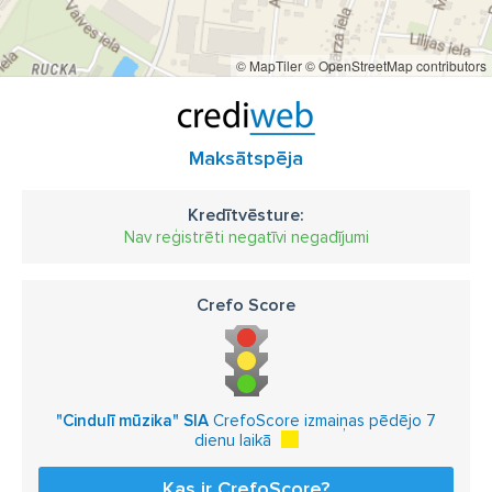
© MapTiler
© OpenStreetMap contributors
Maksātspēja
Kredītvēsture:
Nav reģistrēti negatīvi negadījumi
Crefo Score
"Cindulī mūzika" SIA
CrefoScore izmaiņas pēdējo 7
dienu laikā
Kas ir CrefoScore?