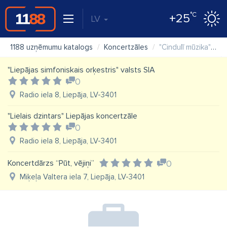
°C
+25
LV
1188 uzņēmumu katalogs
Koncertzāles
"Cindulī mūzika" SIA
"Liepājas simfoniskais orķestris" valsts SIA
0
Radio iela 8, Liepāja, LV-3401
"Lielais dzintars" Liepājas koncertzāle
0
Radio iela 8, Liepāja, LV-3401
Koncertdārzs “Pūt, vējiņi”
0
Miķeļa Valtera iela 7, Liepāja, LV-3401