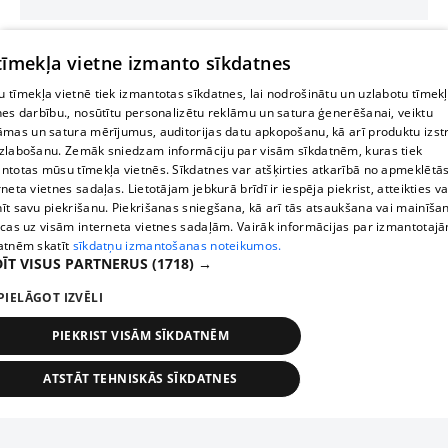
 tīmekļa vietne izmanto sīkdatnes
 tīmekļa vietnē tiek izmantotas sīkdatnes, lai nodrošinātu un uzlabotu tīmek
nes darbību., nosūtītu personalizētu reklāmu un satura ģenerēšanai, veiktu
āmas un satura mērījumus, auditorijas datu apkopošanu, kā arī produktu izst
zlabošanu. Zemāk sniedzam informāciju par visām sīkdatnēm, kuras tiek
ntotas mūsu tīmekļa vietnēs. Sīkdatnes var atšķirties atkarībā no apmeklētā
rneta vietnes sadaļas. Lietotājam jebkurā brīdī ir iespēja piekrist, atteikties va
īt savu piekrišanu. Piekrišanas sniegšana, kā arī tās atsaukšana vai mainīša
ecas uz visām interneta vietnes sadaļām. Vairāk informācijas par izmantotaj
atnēm skatīt
sīkdatņu izmantošanas noteikumos.
ĪT VISUS PARTNERUS
(1718) →
PIELĀGOT IZVĒLI
PIEKRIST VISĀM SĪKDATNĒM
ATSTĀT TEHNISKĀS SĪKDATNES
TEHNISKĀS/OBLIGĀTĀS
STATISTIKAS
MĒRĶĒŠANA