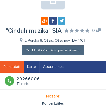
"Cindulī mūzika" SIA
0
J. Poruka 8, Cēsis, Cēsu nov., LV-4101
Papildināt informāciju par uzņēmumu
Pamatdati
Karte
Atsauksmes
29266006
Tālrunis
Nozare:
Koncertzāles