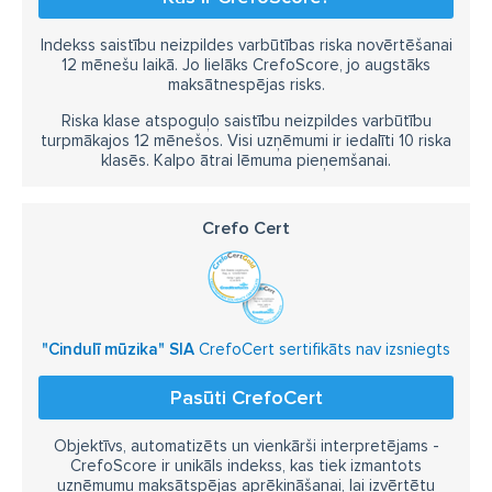
Indekss saistību neizpildes varbūtības riska novērtēšanai
12 mēnešu laikā. Jo lielāks CrefoScore, jo augstāks
maksātnespējas risks.
Riska klase atspoguļo saistību neizpildes varbūtību
turpmākajos 12 mēnešos. Visi uzņēmumi ir iedalīti 10 riska
klasēs. Kalpo ātrai lēmuma pieņemšanai.
Crefo Cert
"Cindulī mūzika" SIA
CrefoCert sertifikāts nav izsniegts
Pasūti CrefoCert
Objektīvs, automatizēts un vienkārši interpretējams -
CrefoScore ir unikāls indekss, kas tiek izmantots
uzņēmumu maksātspējas aprēķināšanai, lai izvērtētu