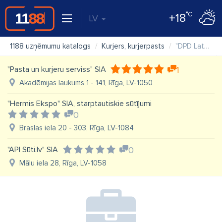
°C
+18
LV
1188 uzņēmumu katalogs
Kurjers, kurjerpasts
"DPD Latvija" SIA
"Pasta un kurjeru serviss" SIA
1
Akadēmijas laukums 1 - 141, Rīga, LV-1050
"Hermis Ekspo" SIA, starptautiskie sūtījumi
0
Braslas iela 20 - 303, Rīga, LV-1084
"API Sūti.lv" SIA
0
Mālu iela 28, Rīga, LV-1058