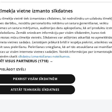
 tīmekļa vietne izmanto sīkdatnes
 tīmekļa vietnē tiek izmantotas sīkdatnes, lai nodrošinātu un uzlabotu tīmek
nes darbību., nosūtītu personalizētu reklāmu un satura ģenerēšanai, veiktu
āmas un satura mērījumus, auditorijas datu apkopošanu, kā arī produktu izst
zlabošanu. Zemāk sniedzam informāciju par visām sīkdatnēm, kuras tiek
ntotas mūsu tīmekļa vietnēs. Sīkdatnes var atšķirties atkarībā no apmeklētā
rneta vietnes sadaļas. Lietotājam jebkurā brīdī ir iespēja piekrist, atteikties va
īt savu piekrišanu. Piekrišanas sniegšana, kā arī tās atsaukšana vai mainīša
ecas uz visām interneta vietnes sadaļām. Vairāk informācijas par izmantotaj
atnēm skatīt
sīkdatņu izmantošanas noteikumos.
ĪT VISUS PARTNERUS
(1718) →
PIELĀGOT IZVĒLI
PIEKRIST VISĀM SĪKDATNĒM
ATSTĀT TEHNISKĀS SĪKDATNES
TEHNISKĀS/OBLIGĀTĀS
STATISTIKAS
MĒRĶĒŠANA