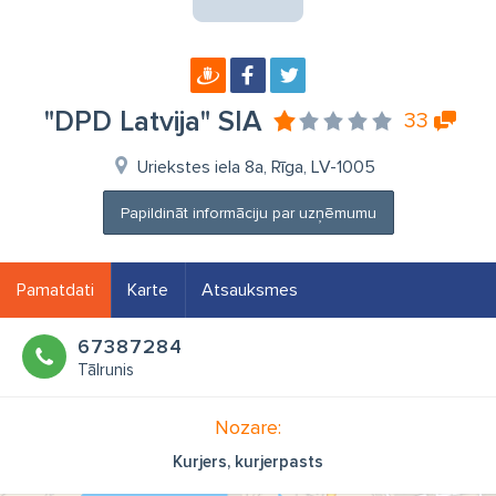
"DPD Latvija" SIA
33
Uriekstes iela 8a, Rīga, LV-1005
Papildināt informāciju par uzņēmumu
Pamatdati
Karte
Atsauksmes
67387284
Tālrunis
Nozare:
Kurjers, kurjerpasts