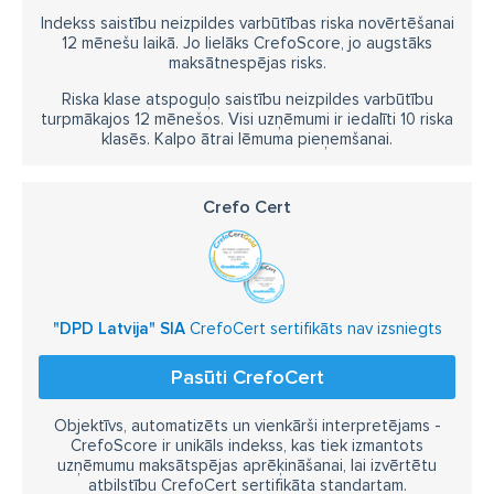
Indekss saistību neizpildes varbūtības riska novērtēšanai
12 mēnešu laikā. Jo lielāks CrefoScore, jo augstāks
maksātnespējas risks.
Riska klase atspoguļo saistību neizpildes varbūtību
turpmākajos 12 mēnešos. Visi uzņēmumi ir iedalīti 10 riska
klasēs. Kalpo ātrai lēmuma pieņemšanai.
Crefo Cert
"DPD Latvija" SIA
CrefoCert sertifikāts nav izsniegts
Pasūti CrefoCert
Objektīvs, automatizēts un vienkārši interpretējams -
CrefoScore ir unikāls indekss, kas tiek izmantots
uzņēmumu maksātspējas aprēķināšanai, lai izvērtētu
atbilstību CrefoCert sertifikāta standartam.