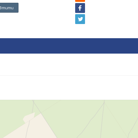
zņēmumu