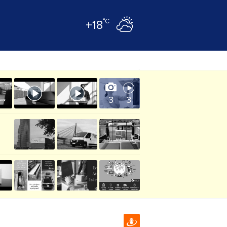
°C
+18
3
3