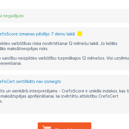
vi negadījumi
efoScore izmaiņas pēdējo 7 dienu laikā
pildes varbūtības riska novērtēšanai 12 mēnešu laikā. Jo lielāks
āks maksātnespējas risks.
 saistību neizpildes varbūtību turpmākajos 12 mēnešos. Visi uzņēmumi i
ieņemšanai.
foCert sertifikāts nav izsniegts
ts un vienkārši interpretējams - CrefoScore ir unikāls indekss, kas t
aksātspējas aprēķināšanai, lai izvērtētu atbilstību CrefoCert
m.