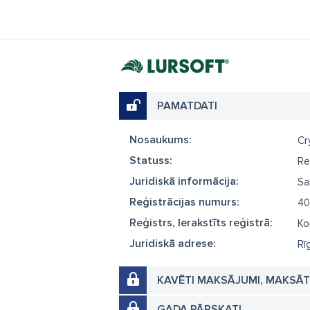
PAMATDATI
Nosaukums:
Cr
Statuss:
Re
Juridiskā informācija:
Sa
Reģistrācijas numurs:
40
Reģistrs, Ierakstīts reģistrā:
Ko
Juridiskā adrese:
Rī
KAVĒTI MAKSĀJUMI, MAKSĀ
GADA PĀRSKATI