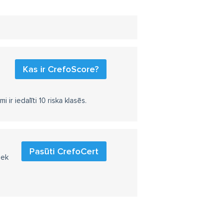
Kas ir CrefoScore?
r iedalīti 10 riska klasēs.
Pasūti CrefoCert
iek