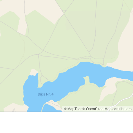
© MapTiler
© OpenStreetMap contributors