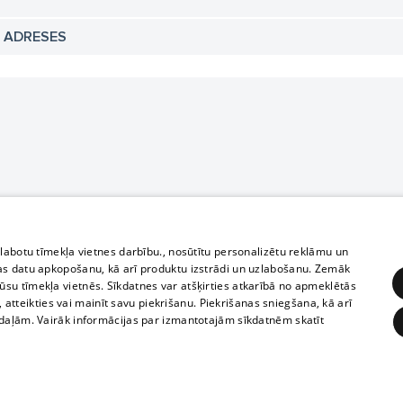
N ADRESES
zlabotu tīmekļa vietnes darbību., nosūtītu personalizētu reklāmu un
as datu apkopošanu, kā arī produktu izstrādi un uzlabošanu. Zemāk
su tīmekļa vietnēs. Sīkdatnes var atšķirties atkarībā no apmeklētās
, atteikties vai mainīt savu piekrišanu. Piekrišanas sniegšana, kā arī
adaļām. Vairāk informācijas par izmantotajām sīkdatnēm skatīt