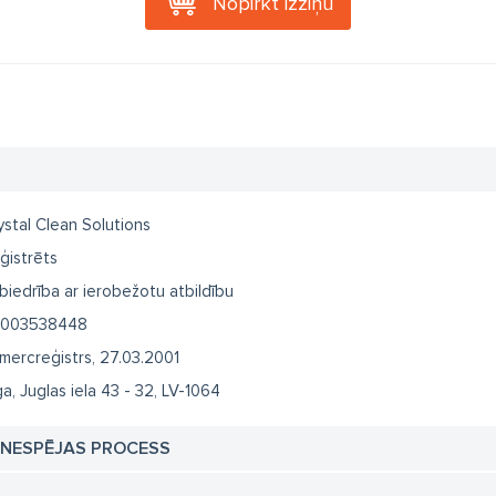
Nopirkt izziņu
ystal Clean Solutions
ģistrēts
biedrība ar ierobežotu atbildību
003538448
mercreģistrs, 27.03.2001
ga, Juglas iela 43 - 32, LV-1064
TNESPĒJAS PROCESS