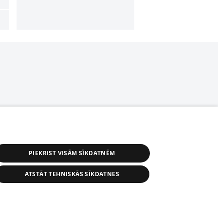
PIEKRIST VISĀM SĪKDATNĒM
ATSTĀT TEHNISKĀS SĪKDATNES