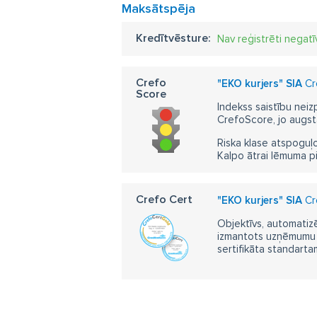
Maksātspēja
Kredītvēsture:
Nav reģistrēti negatī
Crefo
"EKO kurjers" SIA
Cr
Score
Indekss saistību neiz
CrefoScore, jo augst
Riska klase atspoguļo
Kalpo ātrai lēmuma p
Crefo Cert
"EKO kurjers" SIA
Cre
Objektīvs, automatizē
izmantots uzņēmumu m
sertifikāta standarta