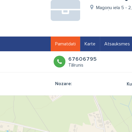
Magoņu iela 5 - 2
Pamatdati
Karte
Atsauksmes
67606795
Tālrunis
Nozare:
Ku