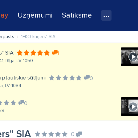
lay
Uzņēmumi
Satiksme
jerpasts
"EKO kurjers" SIA
s" SIA
1
41, Rīga, LV-1050
rptautiskie sūtījumi
0
ga, LV-1084
0
058
rs" SIA
0