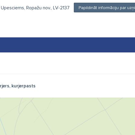
, Upesciems, Ropažu nov., LV-2137
Papildināt informāciju par u
rjers, kurjerpasts