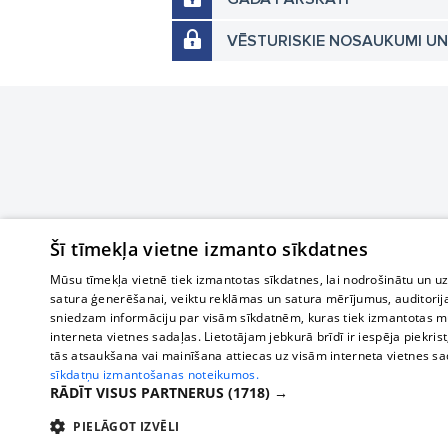
VĒSTURISKIE NOSAUKUMI U
Šī tīmekļa vietne izmanto sīkdatnes
Mūsu tīmekļa vietnē tiek izmantotas sīkdatnes, lai nodrošinātu un u
satura ģenerēšanai, veiktu reklāmas un satura mērījumus, auditorij
sniedzam informāciju par visām sīkdatnēm, kuras tiek izmantotas mū
interneta vietnes sadaļas. Lietotājam jebkurā brīdī ir iespēja piekrist
tās atsaukšana vai mainīšana attiecas uz visām interneta vietnes s
sīkdatņu izmantošanas noteikumos.
RĀDĪT VISUS PARTNERUS
(1718) →
PIELĀGOT IZVĒLI