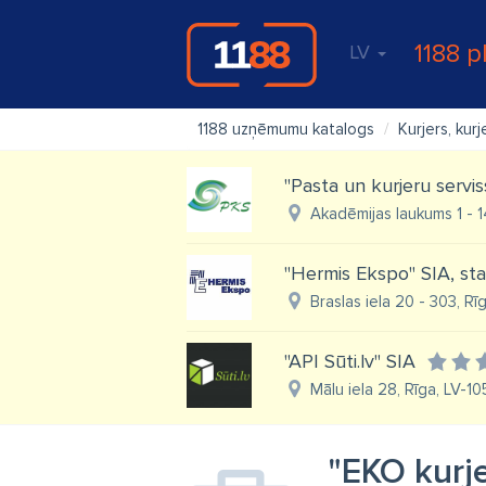
1188 p
LV
1188 uzņēmumu katalogs
Kurjers, kur
"Pasta un kurjeru servis
Akadēmijas laukums 1 - 1
"Hermis Ekspo" SIA, sta
Braslas iela 20 - 303, Rī
"API Sūti.lv" SIA
Mālu iela 28, Rīga, LV-1
"EKO kurje