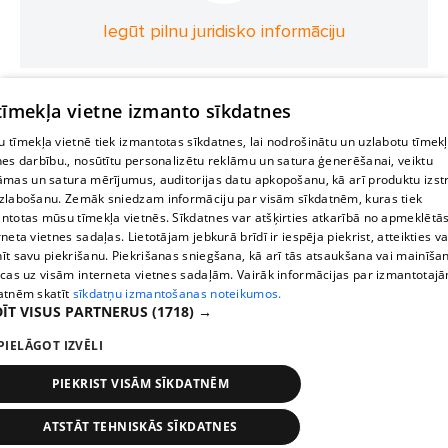
Iegūt pilnu juridisko informāciju
 tīmekļa vietne izmanto sīkdatnes
 tīmekļa vietnē tiek izmantotas sīkdatnes, lai nodrošinātu un uzlabotu tīmek
nes darbību., nosūtītu personalizētu reklāmu un satura ģenerēšanai, veiktu
āmas un satura mērījumus, auditorijas datu apkopošanu, kā arī produktu izst
zlabošanu. Zemāk sniedzam informāciju par visām sīkdatnēm, kuras tiek
ntotas mūsu tīmekļa vietnēs. Sīkdatnes var atšķirties atkarībā no apmeklētā
rneta vietnes sadaļas. Lietotājam jebkurā brīdī ir iespēja piekrist, atteikties va
īt savu piekrišanu. Piekrišanas sniegšana, kā arī tās atsaukšana vai mainīša
ecas uz visām interneta vietnes sadaļām. Vairāk informācijas par izmantotaj
atnēm skatīt
sīkdatņu izmantošanas noteikumos.
ĪT VISUS PARTNERUS
(1718) →
PIELĀGOT IZVĒLI
PIEKRIST VISĀM SĪKDATNĒM
ATSTĀT TEHNISKĀS SĪKDATNES