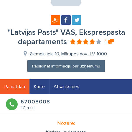
"Latvijas Pasts" VAS, Eksprespasta
departaments
1
Ziemeļu iela 10, Mārupes nov., LV-1000
Papildināt informāciju par uzņēmumu
Pamatdati
Karte
Atsauksmes
67008008
Tālrunis
Nozare: