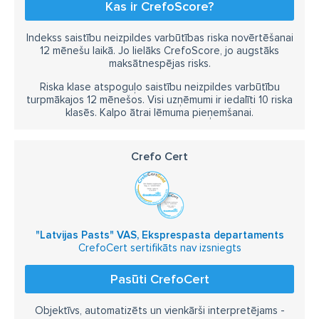
Kas ir CrefoScore?
Indekss saistību neizpildes varbūtības riska novērtēšanai
12 mēnešu laikā. Jo lielāks CrefoScore, jo augstāks
maksātnespējas risks.
Riska klase atspoguļo saistību neizpildes varbūtību
turpmākajos 12 mēnešos. Visi uzņēmumi ir iedalīti 10 riska
klasēs. Kalpo ātrai lēmuma pieņemšanai.
Crefo Cert
"Latvijas Pasts" VAS, Eksprespasta departaments
CrefoCert sertifikāts nav izsniegts
Pasūti CrefoCert
Objektīvs, automatizēts un vienkārši interpretējams -