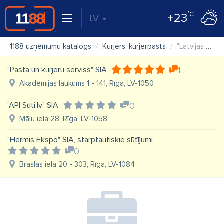
°C
+23
LV
1188 uzņēmumu katalogs
Kurjers, kurjerpasts
"Latvijas Pasts" VAS, Eksprespasta departaments
"Pasta un kurjeru serviss" SIA
1
Akadēmijas laukums 1 - 141, Rīga, LV-1050
"API Sūti.lv" SIA
0
Mālu iela 28, Rīga, LV-1058
"Hermis Ekspo" SIA, starptautiskie sūtījumi
0
Braslas iela 20 - 303, Rīga, LV-1084