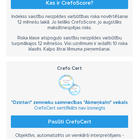
Kas ir CrefoScore?
Indekss saistību neizpildes varbūtības riska novērtēšanai
12 mēnešu laikā. Jo lielāks CrefoScore, jo augstāks
maksātnespējas risks.
Riska klase atspoguļo saistību neizpildes varbūtību
turpmākajos 12 mēnešos. Visi uzņēmumi ir iedalīti 10 riska
klasēs. Kalpo ātrai lēmuma pieņemšanai.
Crefo Cert
"Dzintari" zemnieku saimniecības "Akmeņkalni" veikals
CrefoCert sertifikāts nav izsniegts
Pasūti CrefoCert
Objektīvs, automatizēts un vienkārši interpretējams -