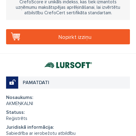
CrefoScore ir unikāls indekss, kas tiek izmantots
uzņēmumu maksātspējas aprēķināšanai, lai izvērtētu
atbilstību CrefoCert sertifikāta standartam.
Nopirkt izziņu
PAMATDATI
Nosaukums:
AKMEŅKALNI
Statuss:
Reģistrēts
Juridiskā informācija:
Sabiedrība ar ierobežotu atbildību