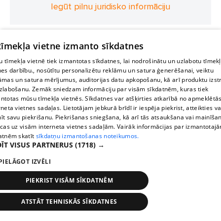
Iegūt pilnu juridisko informāciju
 tīmekļa vietne izmanto sīkdatnes
 tīmekļa vietnē tiek izmantotas sīkdatnes, lai nodrošinātu un uzlabotu tīmek
nes darbību., nosūtītu personalizētu reklāmu un satura ģenerēšanai, veiktu
āmas un satura mērījumus, auditorijas datu apkopošanu, kā arī produktu izst
zlabošanu. Zemāk sniedzam informāciju par visām sīkdatnēm, kuras tiek
ntotas mūsu tīmekļa vietnēs. Sīkdatnes var atšķirties atkarībā no apmeklētā
rneta vietnes sadaļas. Lietotājam jebkurā brīdī ir iespēja piekrist, atteikties va
īt savu piekrišanu. Piekrišanas sniegšana, kā arī tās atsaukšana vai mainīša
ecas uz visām interneta vietnes sadaļām. Vairāk informācijas par izmantotaj
atnēm skatīt
sīkdatņu izmantošanas noteikumos.
ĪT VISUS PARTNERUS
(1718) →
PIELĀGOT IZVĒLI
PIEKRIST VISĀM SĪKDATNĒM
ATSTĀT TEHNISKĀS SĪKDATNES