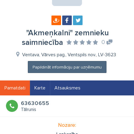
"Akmeņkalni" zemnieku
saimniecība
0
Ventava, Vārves pag., Ventspils nov., LV-3623
Papildināt informāciju par uzņēmumu
Pamatdati
Karte
Atsauksmes
63630655
Tālrunis
Nozare: