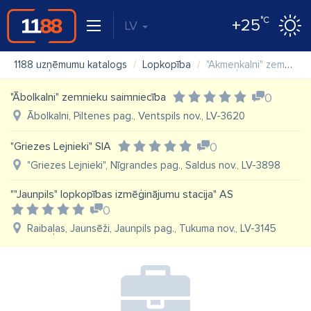
°C
+25
LV
1188 uzņēmumu katalogs
Lopkopība
"Akmeņkalni" zemnieku saimniecība
"Ābolkalni" zemnieku saimniecība
0
Ābolkalni, Piltenes pag., Ventspils nov., LV-3620
"Griezes Lejnieki" SIA
0
"Griezes Lejnieki", Nīgrandes pag., Saldus nov., LV-3898
""Jaunpils" lopkopības izmēģinājumu stacija" AS
0
Raibaļas, Jaunsēži, Jaunpils pag., Tukuma nov., LV-3145