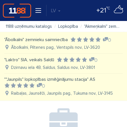
°C
+21
LV
1188 uzņēmumu katalogs
Lopkopība
"Akmeņkalni" zemnieku saimniecība
"Ābolkalni" zemnieku saimniecība
0
Ābolkalni, Piltenes pag., Ventspils nov., LV-3620
"Laktro" SIA, veikals Saldū
0
Dzirnavu iela 4B, Saldus, Saldus nov., LV-3801
""Jaunpils" lopkopības izmēģinājumu stacija" AS
0
Raibaļas, Jaunsēži, Jaunpils pag., Tukuma nov., LV-3145