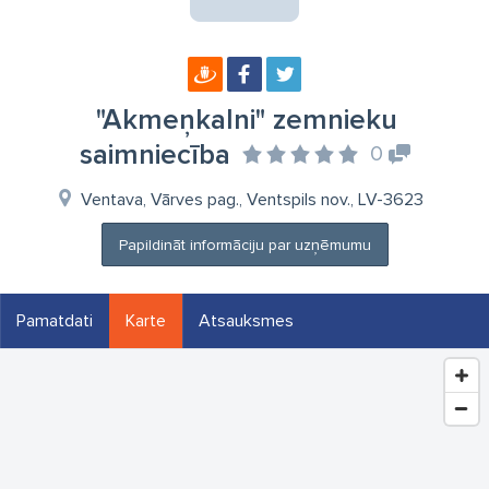
"Akmeņkalni" zemnieku
saimniecība
0
Ventava, Vārves pag., Ventspils nov., LV-3623
Papildināt informāciju par uzņēmumu
Pamatdati
Karte
Atsauksmes