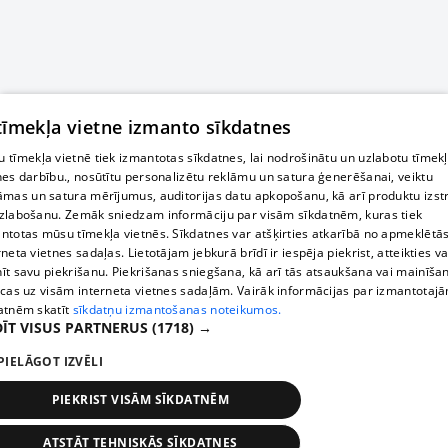
 tīmekļa vietne izmanto sīkdatnes
 tīmekļa vietnē tiek izmantotas sīkdatnes, lai nodrošinātu un uzlabotu tīmek
nes darbību., nosūtītu personalizētu reklāmu un satura ģenerēšanai, veiktu
āmas un satura mērījumus, auditorijas datu apkopošanu, kā arī produktu izst
zlabošanu. Zemāk sniedzam informāciju par visām sīkdatnēm, kuras tiek
ntotas mūsu tīmekļa vietnēs. Sīkdatnes var atšķirties atkarībā no apmeklētā
rneta vietnes sadaļas. Lietotājam jebkurā brīdī ir iespēja piekrist, atteikties va
īt savu piekrišanu. Piekrišanas sniegšana, kā arī tās atsaukšana vai mainīša
ecas uz visām interneta vietnes sadaļām. Vairāk informācijas par izmantotaj
atnēm skatīt
sīkdatņu izmantošanas noteikumos.
ĪT VISUS PARTNERUS
(1718) →
PIELĀGOT IZVĒLI
PIEKRIST VISĀM SĪKDATNĒM
ATSTĀT TEHNISKĀS SĪKDATNES