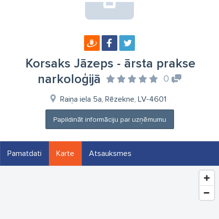
Korsaks Jāzeps - ārsta prakse
narkoloģijā
0
Raiņa iela 5a, Rēzekne, LV-4601
Papildināt informāciju par uzņēmumu
Pamatdati
Karte
Atsauksmes