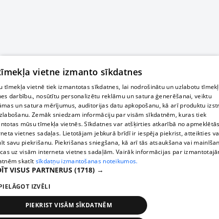
 tīmekļa vietne izmanto sīkdatnes
 tīmekļa vietnē tiek izmantotas sīkdatnes, lai nodrošinātu un uzlabotu tīmek
nes darbību., nosūtītu personalizētu reklāmu un satura ģenerēšanai, veiktu
āmas un satura mērījumus, auditorijas datu apkopošanu, kā arī produktu izst
zlabošanu. Zemāk sniedzam informāciju par visām sīkdatnēm, kuras tiek
ntotas mūsu tīmekļa vietnēs. Sīkdatnes var atšķirties atkarībā no apmeklētā
rneta vietnes sadaļas. Lietotājam jebkurā brīdī ir iespēja piekrist, atteikties va
īt savu piekrišanu. Piekrišanas sniegšana, kā arī tās atsaukšana vai mainīša
ecas uz visām interneta vietnes sadaļām. Vairāk informācijas par izmantotaj
atnēm skatīt
sīkdatņu izmantošanas noteikumos.
ĪT VISUS PARTNERUS
(1718) →
PIELĀGOT IZVĒLI
PIEKRIST VISĀM SĪKDATNĒM