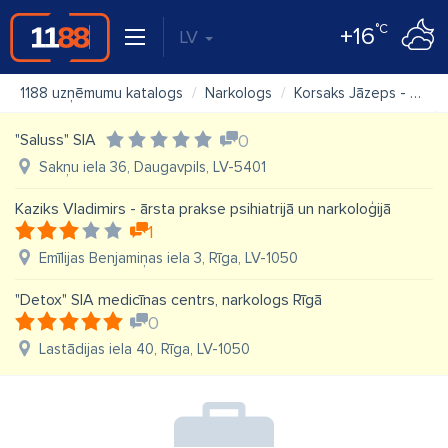
°C
+16
LV
1188 uzņēmumu katalogs
Narkologs
Korsaks Jāzeps - ārsta prakse narkoloģijā
"Saluss" SIA
0
Sakņu iela 36, Daugavpils, LV-5401
Kaziks Vladimirs - ārsta prakse psihiatrijā un narkoloģijā
1
Emīlijas Benjamiņas iela 3, Rīga, LV-1050
"Detox" SIA medicīnas centrs, narkologs Rīgā
0
Lastādijas iela 40, Rīga, LV-1050