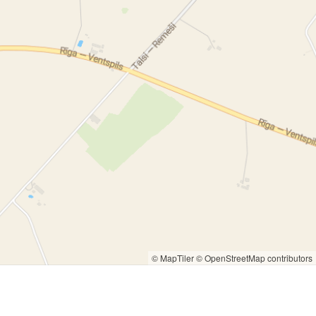
© MapTiler
© OpenStreetMap contributors