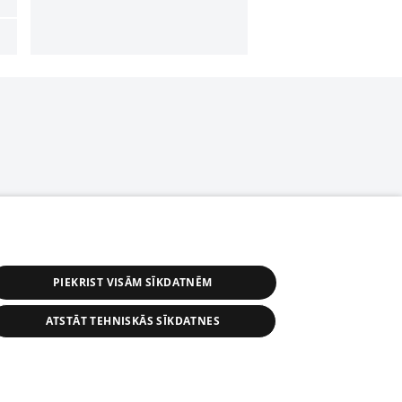
PIEKRIST VISĀM SĪKDATNĒM
ATSTĀT TEHNISKĀS SĪKDATNES