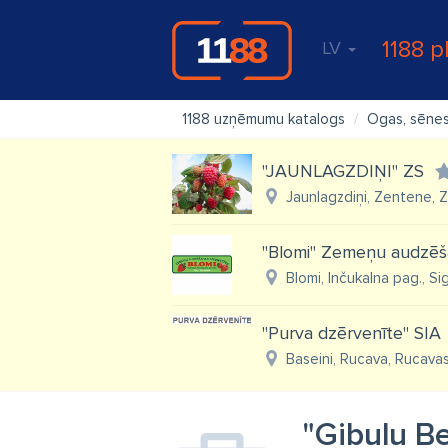
1188 p
LV
1188 uzņēmumu katalogs
Ogas, sēne
"JAUNLAGZDIŅI" ZS
Jaunlagzdiņi, Zentene, 
"Blomi" Zemeņu audzēš
Blomi, Inčukalna pag., Si
"Purva dzērvenīte" SIA
Baseini, Rucava, Rucava
"Ģibuļu B