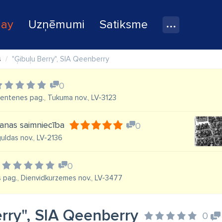
lay
Uzņēmumi
Satiksme
s
"Ģibuļu Berry", SIA Qeenberry
0
Zentenes pag., Tukuma nov., LV-3123
anas saimniecība
0
guldas nov., LV-2136
0
s pag., Dienvidkurzemes nov., LV-3477
erry", SIA Qeenberry
0