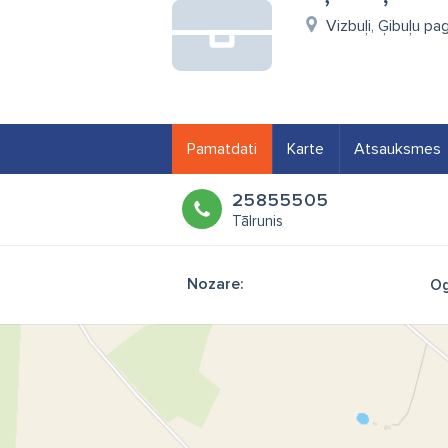
Vizbuļi, Ģibuļu pa
Pamatdati
Karte
Atsauksmes
25855505
Tālrunis
Nozare:
Og