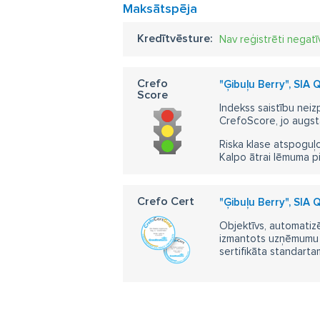
Maksātspēja
Kredītvēsture:
Nav reģistrēti negatī
Crefo
"Ģibuļu Berry", SIA
Score
Indekss saistību neiz
CrefoScore, jo augst
Riska klase atspoguļo
Kalpo ātrai lēmuma p
Crefo Cert
"Ģibuļu Berry", SIA
Objektīvs, automatizē
izmantots uzņēmumu m
sertifikāta standarta