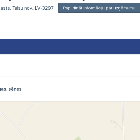
gasts, Talsu nov., LV-3297
Papildināt informāciju par uzņēmumu
as, sēnes