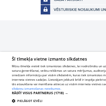
VĒSTURISKIE NOSAUKUMI U
Šī tīmekļa vietne izmanto sīkdatnes
Mūsu tīmekļa vietnē tiek izmantotas sīkdatnes, lai nodrošinātu un u
satura ģenerēšanai, veiktu reklāmas un satura mērījumus, auditorij
sniedzam informāciju par visām sīkdatnēm, kuras tiek izmantotas mū
interneta vietnes sadaļas. Lietotājam jebkurā brīdī ir iespēja piekrist
tās atsaukšana vai mainīšana attiecas uz visām interneta vietnes s
sīkdatņu izmantošanas noteikumos.
RĀDĪT VISUS PARTNERUS
(1718) →
PIELĀGOT IZVĒLI