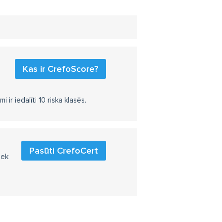
Kas ir CrefoScore?
r iedalīti 10 riska klasēs.
Pasūti CrefoCert
iek