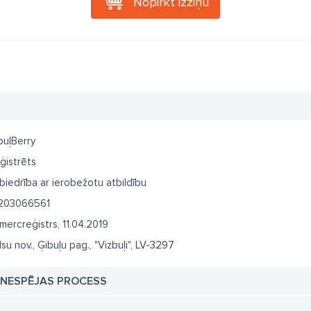
Nopirkt izziņu
buļBerry
ģistrēts
biedrība ar ierobežotu atbildību
203066561
mercreģistrs, 11.04.2019
lsu nov., Ģibuļu pag., "Vizbuļi", LV-3297
TNESPĒJAS PROCESS