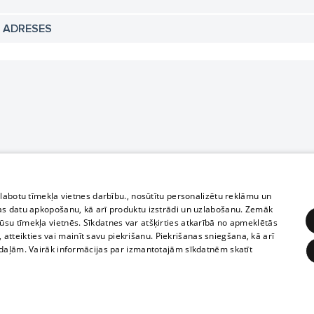
N ADRESES
zlabotu tīmekļa vietnes darbību., nosūtītu personalizētu reklāmu un
as datu apkopošanu, kā arī produktu izstrādi un uzlabošanu. Zemāk
su tīmekļa vietnēs. Sīkdatnes var atšķirties atkarībā no apmeklētās
, atteikties vai mainīt savu piekrišanu. Piekrišanas sniegšana, kā arī
adaļām. Vairāk informācijas par izmantotajām sīkdatnēm skatīt