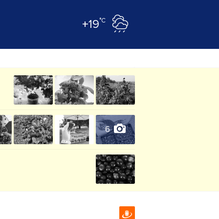
°C
+19
6