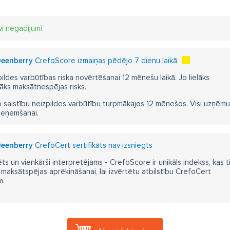
vi negadījumi
 Qeenberry
CrefoScore izmaiņas pēdējo 7 dienu laikā
pildes varbūtības riska novērtēšanai 12 mēnešu laikā. Jo lielāks
āks maksātnespējas risks.
 saistību neizpildes varbūtību turpmākajos 12 mēnešos. Visi uzņēmumi i
ieņemšanai.
 Qeenberry
CrefoCert sertifikāts nav izsniegts
ts un vienkārši interpretējams - CrefoScore ir unikāls indekss, kas t
aksātspējas aprēķināšanai, lai izvērtētu atbilstību CrefoCert
m.