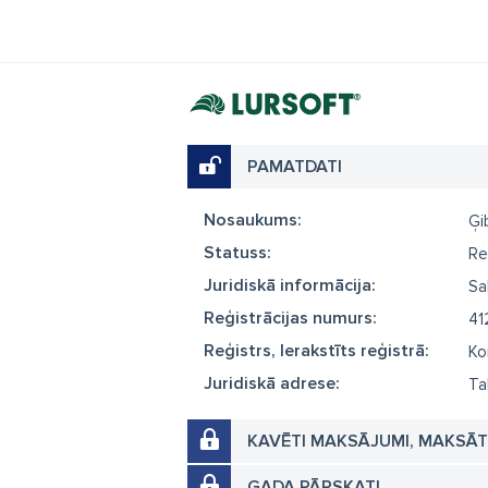
PAMATDATI
Nosaukums:
Ģi
Statuss:
Re
Juridiskā informācija:
Sa
Reģistrācijas numurs:
41
Reģistrs, Ierakstīts reģistrā:
Ko
Juridiskā adrese:
Ta
KAVĒTI MAKSĀJUMI, MAKSĀ
GADA PĀRSKATI