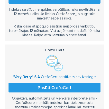
Indekss saistību neizpildes varbūtības riska novērtēšanai
12 mēnešu laikā. Jo lielāks CrefoScore, jo augstāks
maksātnespējas risks.
Riska klase atspoguļo saistību neizpildes varbūtību
turpmākajos 12 mēnešos. Visi uzņēmumi ir iedalīti 10 riska
klasēs. Kalpo ātrai lēmuma pieņemšanai.
Crefo Cert
"Very Berry" SIA
CrefoCert sertifikāts nav izsniegts
Pasūti CrefoCert
Objektīvs, automatizēts un vienkārši interpretējams -
CrefoScore ir unikāls indekss, kas tiek izmantots
uzņēmumu maksātspējas aprēķināšanai, lai izvērtētu