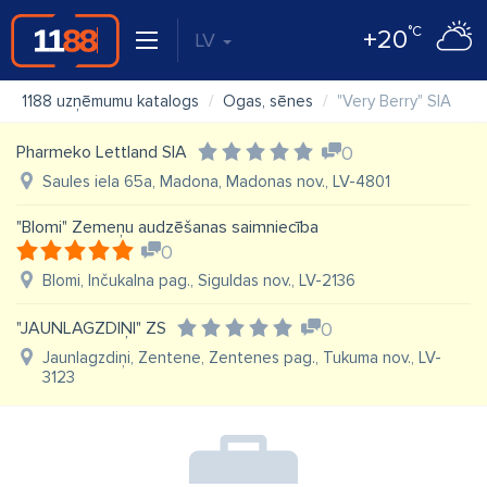
°C
+20
LV
1188 uzņēmumu katalogs
Ogas, sēnes
"Very Berry" SIA
Pharmeko Lettland SIA
0
Saules iela 65a, Madona, Madonas nov., LV-4801
"Blomi" Zemeņu audzēšanas saimniecība
0
Blomi, Inčukalna pag., Siguldas nov., LV-2136
"JAUNLAGZDIŅI" ZS
0
Jaunlagzdiņi, Zentene, Zentenes pag., Tukuma nov., LV-
3123