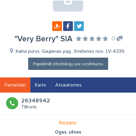
"Very Berry" SIA
0
Kalna purvs, Gaujienas pag., Smiltenes nov., LV-4339
Papildināt informāciju par uzņēmumu
Pamatdati
Karte
Atsauksmes
26348942
Tālrunis
Nozare:
Ogas, sēnes