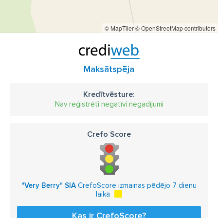
© MapTiler
© OpenStreetMap contributors
Maksātspēja
Kredītvēsture:
Nav reģistrēti negatīvi negadījumi
Crefo Score
"Very Berry" SIA
CrefoScore izmaiņas pēdējo 7 dienu
laikā
Kas ir CrefoScore?