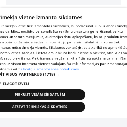
 tīmekļa vietne izmanto sīkdatnes
 tīmekļa vietnē tiek izmantotas sīkdatnes, lai nodrošinātu un uzlabotu tīmek
nes darbību., nosūtītu personalizētu reklāmu un satura ģenerēšanai, veiktu
āmas un satura mērījumus, auditorijas datu apkopošanu, kā arī produktu izst
zlabošanu. Zemāk sniedzam informāciju par visām sīkdatnēm, kuras tiek
ntotas mūsu tīmekļa vietnēs. Sīkdatnes var atšķirties atkarībā no apmeklētā
rneta vietnes sadaļas. Lietotājam jebkurā brīdī ir iespēja piekrist, atteikties va
īt savu piekrišanu. Piekrišanas sniegšana, kā arī tās atsaukšana vai mainīša
ecas uz visām interneta vietnes sadaļām. Vairāk informācijas par izmantotaj
atnēm skatīt
sīkdatņu izmantošanas noteikumos.
ĪT VISUS PARTNERUS
(1718) →
PIELĀGOT IZVĒLI
PIEKRIST VISĀM SĪKDATNĒM
ATSTĀT TEHNISKĀS SĪKDATNES
TEHNISKĀS/OBLIGĀTĀS
STATISTIKAS
MĒRĶĒŠANA