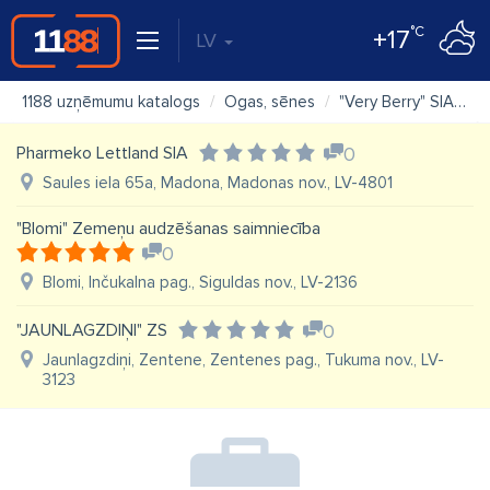
°C
+17
LV
1188 uzņēmumu katalogs
Ogas, sēnes
"Very Berry" SIA
K
Pharmeko Lettland SIA
0
Saules iela 65a, Madona, Madonas nov., LV-4801
"Blomi" Zemeņu audzēšanas saimniecība
0
Blomi, Inčukalna pag., Siguldas nov., LV-2136
"JAUNLAGZDIŅI" ZS
0
Jaunlagzdiņi, Zentene, Zentenes pag., Tukuma nov., LV-
3123