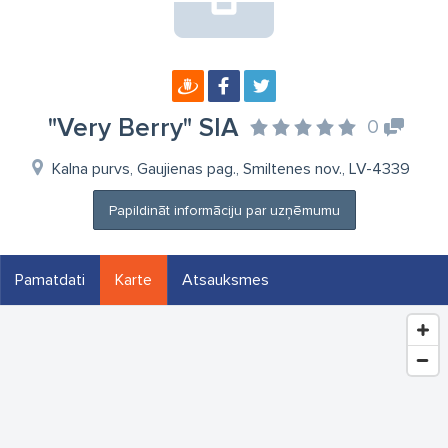
"Very Berry" SIA
0
Kalna purvs, Gaujienas pag., Smiltenes nov., LV-4339
Papildināt informāciju par uzņēmumu
Pamatdati
Karte
Atsauksmes