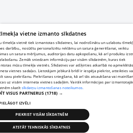
 tīmekļa vietne izmanto sīkdatnes
 tīmekļa vietnē tiek izmantotas sīkdatnes, lai nodrošinātu un uzlabotu tīmek
nes darbību., nosūtītu personalizētu reklāmu un satura ģenerēšanai, veiktu
āmas un satura mērījumus, auditorijas datu apkopošanu, kā arī produktu izst
zlabošanu. Zemāk sniedzam informāciju par visām sīkdatnēm, kuras tiek
ntotas mūsu tīmekļa vietnēs. Sīkdatnes var atšķirties atkarībā no apmeklētā
rneta vietnes sadaļas. Lietotājam jebkurā brīdī ir iespēja piekrist, atteikties va
īt savu piekrišanu. Piekrišanas sniegšana, kā arī tās atsaukšana vai mainīša
ecas uz visām interneta vietnes sadaļām. Vairāk informācijas par izmantotaj
atnēm skatīt
sīkdatņu izmantošanas noteikumos.
ĪT VISUS PARTNERUS
(1718) →
PIELĀGOT IZVĒLI
PIEKRIST VISĀM SĪKDATNĒM
ATSTĀT TEHNISKĀS SĪKDATNES