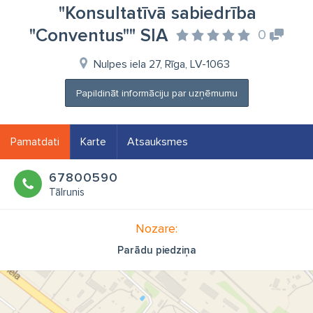
"Konsultatīvā sabiedrība
"Conventus"" SIA
0
Nulpes iela 27, Rīga, LV-1063
Papildināt informāciju par uzņēmumu
Pamatdati
Karte
Atsauksmes
67800590
Tālrunis
Nozare:
Parādu piedziņa