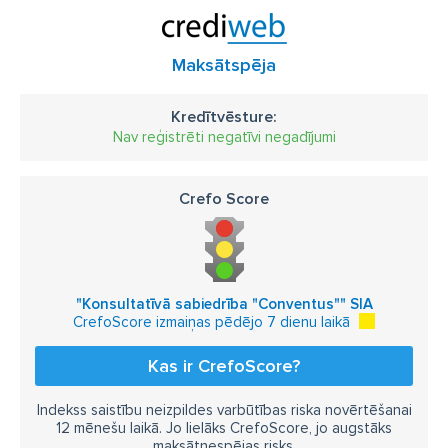
Maksātspēja
Kredītvēsture:
Nav reģistrēti negatīvi negadījumi
Crefo Score
"Konsultatīvā sabiedrība "Conventus"" SIA
CrefoScore izmaiņas pēdējo 7 dienu laikā
Kas ir CrefoScore?
Indekss saistību neizpildes varbūtības riska novērtēšanai
12 mēnešu laikā. Jo lielāks CrefoScore, jo augstāks
maksātnespējas risks.