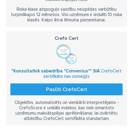
Riska klase atspoguļo saistību neizpildes varbūtību
turpmākajos 12 mēnešos. Visi uzņēmumi ir iedalīti 10 riska
klasēs. Kalpo ātrai lēmuma pieņemšanai.
Crefo Cert
"Konsultatīvā sabiedrība "Conventus"" SIA
CrefoCert
sertifikāts nav izsniegts
Pasūti CrefoCert
Objektīvs, automatizēts un vienkārši interpretējams -
CrefoScore ir unikāls indekss, kas tiek izmantots
uzņēmumu maksātspējas aprēķināšanai, lai izvērtētu
atbilstību CrefoCert sertifikāta standartam.