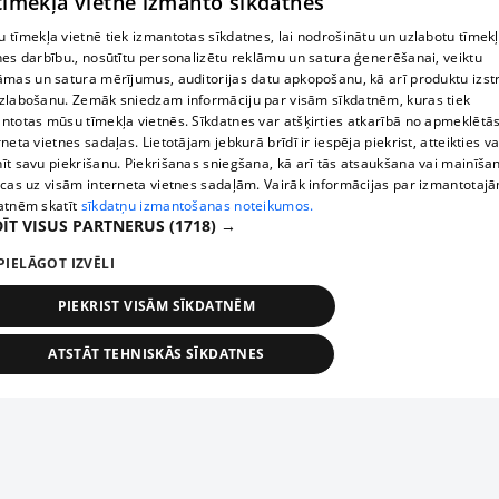
 tīmekļa vietne izmanto sīkdatnes
 tīmekļa vietnē tiek izmantotas sīkdatnes, lai nodrošinātu un uzlabotu tīmek
nes darbību., nosūtītu personalizētu reklāmu un satura ģenerēšanai, veiktu
āmas un satura mērījumus, auditorijas datu apkopošanu, kā arī produktu izst
zlabošanu. Zemāk sniedzam informāciju par visām sīkdatnēm, kuras tiek
ntotas mūsu tīmekļa vietnēs. Sīkdatnes var atšķirties atkarībā no apmeklētā
rneta vietnes sadaļas. Lietotājam jebkurā brīdī ir iespēja piekrist, atteikties va
īt savu piekrišanu. Piekrišanas sniegšana, kā arī tās atsaukšana vai mainīša
ecas uz visām interneta vietnes sadaļām. Vairāk informācijas par izmantotaj
atnēm skatīt
sīkdatņu izmantošanas noteikumos.
ĪT VISUS PARTNERUS
(1718) →
PIELĀGOT IZVĒLI
PIEKRIST VISĀM SĪKDATNĒM
ATSTĀT TEHNISKĀS SĪKDATNES
TEHNISKĀS/OBLIGĀTĀS
STATISTIKAS
MĒRĶĒŠANA
FUNKCIONĀLĀS
NEKLASIFICĒTĀS