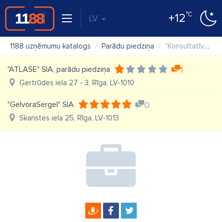
°C
+12
LV
1188 uzņēmumu katalogs
Parādu piedziņa
"Konsultatīvā sabiedrība "Conventus"" SIA
"ATLASE" SIA, parādu piedziņa
1
Ģertrūdes iela 27 - 3, Rīga, LV-1010
"GelvoraSergel" SIA
0
Skanstes iela 25, Rīga, LV-1013