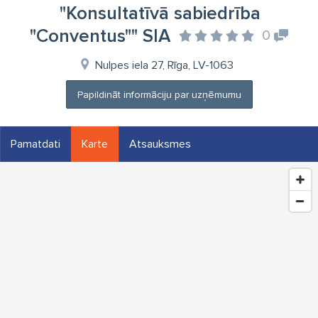
"Konsultatīvā sabiedrība
"Conventus"" SIA
0
Nulpes iela 27, Rīga, LV-1063
Papildināt informāciju par uzņēmumu
Pamatdati
Karte
Atsauksmes