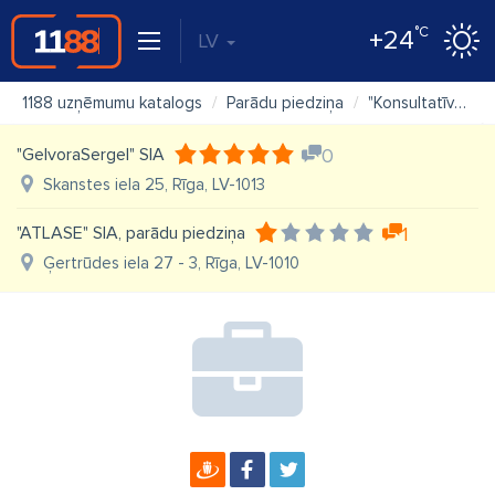
°C
+24
LV
1188 uzņēmumu katalogs
Parādu piedziņa
"Konsultatīvā sabiedrība "Conventus"" SIA
"GelvoraSergel" SIA
0
Skanstes iela 25, Rīga, LV-1013
"ATLASE" SIA, parādu piedziņa
1
Ģertrūdes iela 27 - 3, Rīga, LV-1010