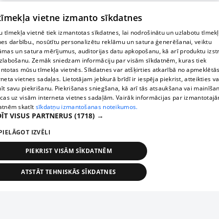
 tīmekļa vietne izmanto sīkdatnes
 tīmekļa vietnē tiek izmantotas sīkdatnes, lai nodrošinātu un uzlabotu tīmek
nes darbību., nosūtītu personalizētu reklāmu un satura ģenerēšanai, veiktu
āmas un satura mērījumus, auditorijas datu apkopošanu, kā arī produktu izst
zlabošanu. Zemāk sniedzam informāciju par visām sīkdatnēm, kuras tiek
ntotas mūsu tīmekļa vietnēs. Sīkdatnes var atšķirties atkarībā no apmeklētā
rneta vietnes sadaļas. Lietotājam jebkurā brīdī ir iespēja piekrist, atteikties va
īt savu piekrišanu. Piekrišanas sniegšana, kā arī tās atsaukšana vai mainīša
ecas uz visām interneta vietnes sadaļām. Vairāk informācijas par izmantotaj
atnēm skatīt
sīkdatņu izmantošanas noteikumos.
ĪT VISUS PARTNERUS
(1718) →
PIELĀGOT IZVĒLI
PIEKRIST VISĀM SĪKDATNĒM
ATSTĀT TEHNISKĀS SĪKDATNES
TEHNISKĀS/OBLIGĀTĀS
STATISTIKAS
MĒRĶĒŠANA
FUNKCIONĀLĀS
NEKLASIFICĒTĀS