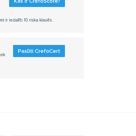
Kas ir CrefoScore?
r iedalīti 10 riska klasēs.
Pasūti CrefoCert
iek