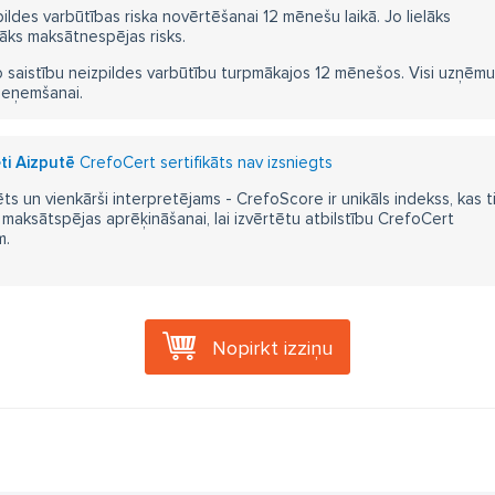
pildes varbūtības riska novērtēšanai 12 mēnešu laikā. Jo lielāks
āks maksātnespējas risks.
 saistību neizpildes varbūtību turpmākajos 12 mēnešos. Visi uzņēmumi i
ieņemšanai.
ti Aizputē
CrefoCert sertifikāts nav izsniegts
ts un vienkārši interpretējams - CrefoScore ir unikāls indekss, kas t
aksātspējas aprēķināšanai, lai izvērtētu atbilstību CrefoCert
m.
Nopirkt izziņu