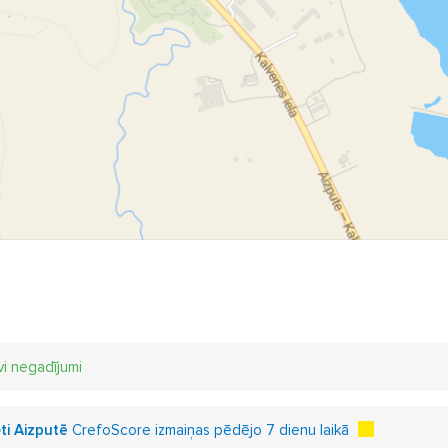
vi negadījumi
ti Aizputē
CrefoScore izmaiņas pēdējo 7 dienu laikā