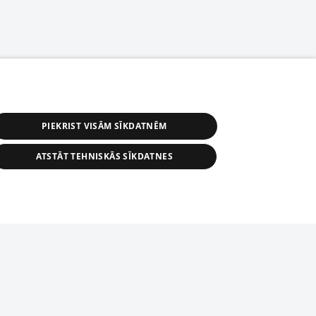
PIEKRIST VISĀM SĪKDATNĒM
ATSTĀT TEHNISKĀS SĪKDATNES
s, tās daļas vai datu bāzē iekļautās
ai informācijas daļas pavairošana vai
ādā formā stingri aizliegta. Tāpat arī ir
tīmekļa vietne nevarēs pilnvērtīgi darboties un sniegt