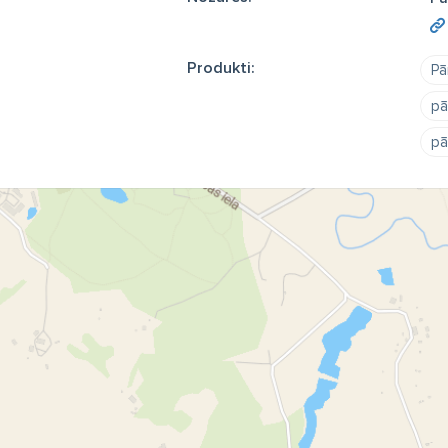
Produkti:
Pā
pā
pā