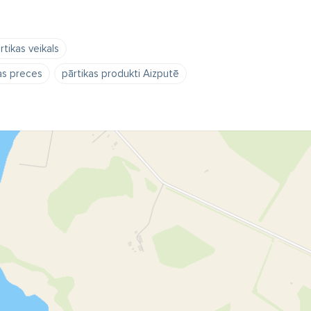
rtikas veikals
as preces
pārtikas produkti Aizputē