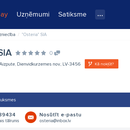
lay
Uzņēmumi
Satiksme
dzniecība
"Osteria" SIA
SIA
0
 Aizpute, Dienvidkurzemes nov., LV-3456
Kā nokļūt?
auksmes
89434
Nosūtīt e-pastu
is tālrunis
osteria@inbox.lv