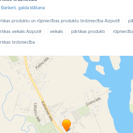
Banketi, galda klāšana
rtikas produktu un rūpniecības produktu tirdzniecība Aizputē
pā
rtikas veikals Aizputē
veikals
pārtikas produkti
rūpniecīb
rtikas tirdzniecība