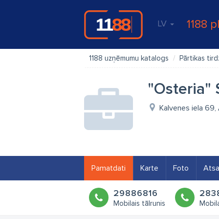
1188 p
LV
1188 uzņēmumu katalogs
Pārtikas tir
"Osteria" 
Kalvenes iela 69,
Pamatdati
Karte
Foto
Ats
29886816
283
Mobilais tālrunis
Mobila