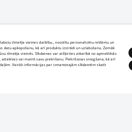
zlabotu tīmekļa vietnes darbību., nosūtītu personalizētu reklāmu un
as datu apkopošanu, kā arī produktu izstrādi un uzlabošanu. Zemāk
su tīmekļa vietnēs. Sīkdatnes var atšķirties atkarībā no apmeklētās
, atteikties vai mainīt savu piekrišanu. Piekrišanas sniegšana, kā arī
adaļām. Vairāk informācijas par izmantotajām sīkdatnēm skatīt
ĒRĶĒŠANA
FUNKCIONĀLĀS
NEKLASIFICĒTĀS
1188 datu bāze
obligātās
Statistikas
Mērķēšana
Funkcionālās
Neklasificētās
informācijas, v
izplatīšana jebk
eklēt un pārlūkot tīmekļa vietni un izmantot tās piedāvātās iespējas. Bez šīm sīkdatnēm 