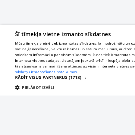
Šī tīmekļa vietne izmanto sīkdatnes
Mūsu tīmekļa vietnē tiek izmantotas sīkdatnes, lai nodrošinātu un u
satura ģenerēšanai, veiktu reklāmas un satura mērījumus, auditorij
sniedzam informāciju par visām sīkdatnēm, kuras tiek izmantotas mū
interneta vietnes sadaļas. Lietotājam jebkurā brīdī ir iespēja piekrist
tās atsaukšana vai mainīšana attiecas uz visām interneta vietnes s
sīkdatņu izmantošanas noteikumos.
RĀDĪT VISUS PARTNERUS
(1718) →
PIELĀGOT IZVĒLI
TEHNISKĀS/OBLIGĀTĀS
STATISTIKAS
M
Tehniskās/
Tehniskās/obligātās sīkdatnes nepieciešamas, lai lietotājs varētu brīvi apm