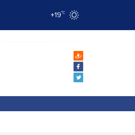
°C
+19