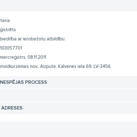
teria
ģistrēts
biedrība ar ierobežotu atbildību
103057701
mercreģistrs, 08.11.2011
envidkurzemes nov., Aizpute, Kalvenes iela 69, LV-3456
TNESPĒJAS PROCESS
N ADRESES