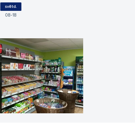
svētd.
08
18