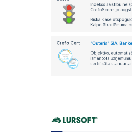
Indekss saistību neiz
CrefoScore, jo augst
Riska klase atspoguļo
Kalpo ātrai lēmuma p
Crefo Cert
"Osteria" SIA, Banke
Objektīvs, automatizē
izmantots uzņēmumu m
sertifikāta standarta