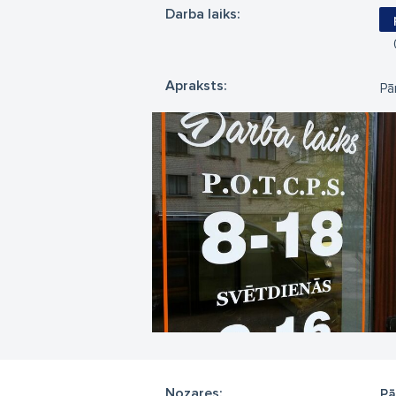
Darba laiks:
Apraksts:
Pā
Nozares:
Pā