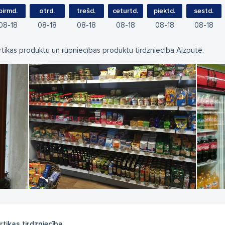
pirmd.
otrd.
trešd.
ceturtd.
piektd.
sestd.
08
18
08
18
08
18
08
18
08
18
08
18
rtikas produktu un rūpniecības produktu tirdzniecība Aizputē.
rtikas tirdzniecība