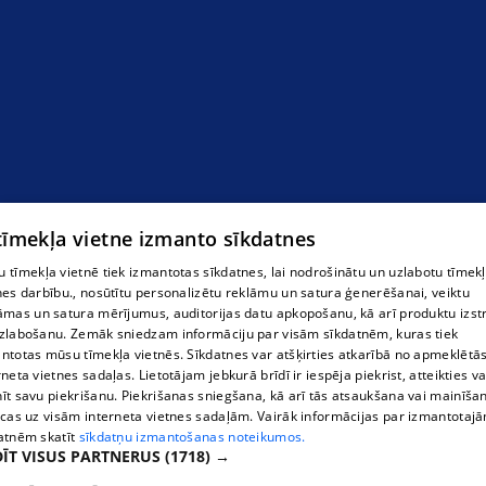
 tīmekļa vietne izmanto sīkdatnes
pārtikas veikals
 tīmekļa vietnē tiek izmantotas sīkdatnes, lai nodrošinātu un uzlabotu tīmek
nes darbību., nosūtītu personalizētu reklāmu un satura ģenerēšanai, veiktu
āmas un satura mērījumus, auditorijas datu apkopošanu, kā arī produktu izst
zlabošanu. Zemāk sniedzam informāciju par visām sīkdatnēm, kuras tiek
ntotas mūsu tīmekļa vietnēs. Sīkdatnes var atšķirties atkarībā no apmeklētā
rneta vietnes sadaļas. Lietotājam jebkurā brīdī ir iespēja piekrist, atteikties va
īt savu piekrišanu. Piekrišanas sniegšana, kā arī tās atsaukšana vai mainīša
ecas uz visām interneta vietnes sadaļām. Vairāk informācijas par izmantotaj
atnēm skatīt
sīkdatņu izmantošanas noteikumos.
ĪT VISUS PARTNERUS
(1718) →