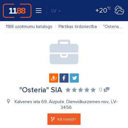
°C
+20
LV
1188 uzņēmumu katalogs
Pārtikas tirdzniecība
"Osteria" SIA
"Osteria" SIA
0
Kalvenes iela 69, Aizpute, Dienvidkurzemes nov., LV-
3456
Kā nokļūt?