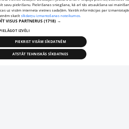
īt savu piekrišanu. Piekrišanas sniegšana, kā arī tās atsaukšana vai mainīša
ecas uz visām interneta vietnes sadaļām. Vairāk informācijas par izmantotaj
atnēm skatīt
sīkdatņu izmantošanas noteikumos.
ĪT VISUS PARTNERUS
(1718) →
PIELĀGOT IZVĒLI
PIEKRIST VISĀM SĪKDATNĒM
ATSTĀT TEHNISKĀS SĪKDATNES
TEHNISKĀS/OBLIGĀTĀS
STATISTIKAS
MĒRĶĒŠANA
FUNKCIONĀLĀS
NEKLASIFICĒTĀS
ehniskās/obligātās
Statistikas
Mērķēšana
Funkcionālās
Neklasificēt
niskās/obligātās sīkdatnes nepieciešamas, lai lietotājs varētu brīvi apmeklēt un pārlūk
Piesaki savu uzņēmumu
ekļa vietni un izmantot tās piedāvātās iespējas. Bez šīm sīkdatnēm tīmekļa vietne neva
nvērtīgi darboties un sniegt lietotājam nepieciešamo informāciju.
Ja tavs uzņēmums nav mūsu datubāzē, aizpildi vienkāršu