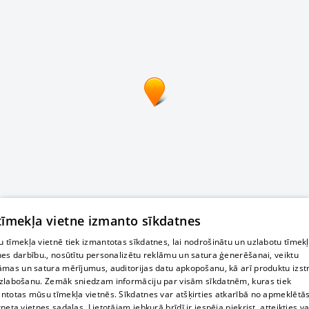
 tīmekļa vietne izmanto sīkdatnes
 tīmekļa vietnē tiek izmantotas sīkdatnes, lai nodrošinātu un uzlabotu tīmek
nes darbību., nosūtītu personalizētu reklāmu un satura ģenerēšanai, veiktu
āmas un satura mērījumus, auditorijas datu apkopošanu, kā arī produktu izst
zlabošanu. Zemāk sniedzam informāciju par visām sīkdatnēm, kuras tiek
ntotas mūsu tīmekļa vietnēs. Sīkdatnes var atšķirties atkarībā no apmeklētā
rneta vietnes sadaļas. Lietotājam jebkurā brīdī ir iespēja piekrist, atteikties va