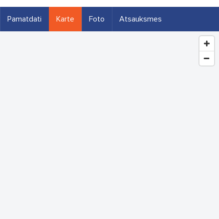
Pamatdati
Karte
Foto
Atsauksmes