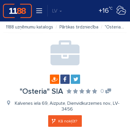
°C
+16
LV
1188 uzņēmumu katalogs
Pārtikas tirdzniecība
"Osteria" SIA
"Osteria" SIA
0
Kalvenes iela 69, Aizpute, Dienvidkurzemes nov., LV-
3456
Kā nokļūt?