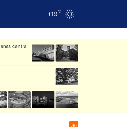
°C
+19
šanas centrs