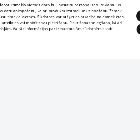
zlabotu tīmekļa vietnes darbību., nosūtītu personalizētu reklāmu un
as datu apkopošanu, kā arī produktu izstrādi un uzlabošanu. Zemāk
su tīmekļa vietnēs. Sīkdatnes var atšķirties atkarībā no apmeklētās
, atteikties vai mainīt savu piekrišanu. Piekrišanas sniegšana, kā arī
adaļām. Vairāk informācijas par izmantotajām sīkdatnēm skatīt
ĒRĶĒŠANA
FUNKCIONĀLĀS
NEKLASIFICĒTĀS
1188 datu bāze
obligātās
Statistikas
Mērķēšana
Funkcionālās
Neklasificētās
informācijas, v
izplatīšana jebk
eklēt un pārlūkot tīmekļa vietni un izmantot tās piedāvātās iespējas. Bez šīm sīkdatnēm 
aizliegta leju
mi
Kinoteātros
1188 web lapā 
, vilcieni,
TV programma
kategoriski ai
ksts
tiskie reisi
atļaujas.
Līguma noteikumi
ēja norādītais identifikators
u biļetes
360 Ziņas kontakti
īkfails tiek izmantots, lai saglabātu lietotāja piekrišanas statusu sīkdatnēm pašreizējā 
 biļetes