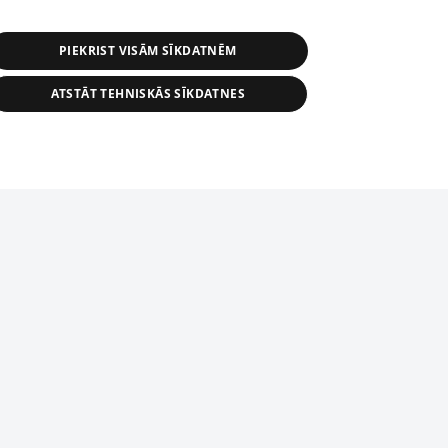
PIEKRIST VISĀM SĪKDATNĒM
ATSTĀT TEHNISKĀS SĪKDATNES
s, tās daļas vai datu bāzē iekļautās
ai informācijas daļas pavairošana vai
ādā formā stingri aizliegta. Tāpat arī ir
tīmekļa vietne nevarēs pilnvērtīgi darboties un sniegt
pielāde automātiskā režīmā. Jebkura
publicētā materiāla pārpublicēšana ir
zliegta bez 1188 web lapas redakcijas
domēnā.