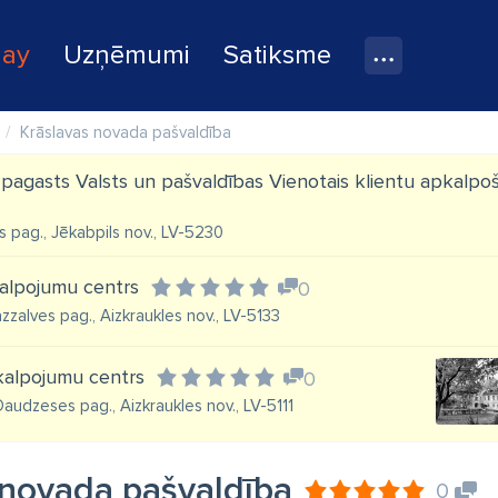
lay
Uzņēmumi
Satiksme
Krāslavas novada pašvaldība
pagasts Valsts un pašvaldības Vienotais klientu apkalpo
as pag., Jēkabpils nov., LV-5230
alpojumu centrs
0
zzalves pag., Aizkraukles nov., LV-5133
alpojumu centrs
0
audzeses pag., Aizkraukles nov., LV-5111
 novada pašvaldība
0