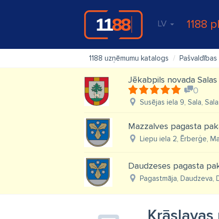
1188 p
LV
1188 uzņēmumu katalogs
Pašvaldības
Jēkabpils novada Salas 
0
Susējas iela 9, Sala, Sal
Mazzalves pagasta pak
Liepu iela 2, Ērberģe, Ma
Daudzeses pagasta pak
Pagastmāja, Daudzeva, D
Krāslavas