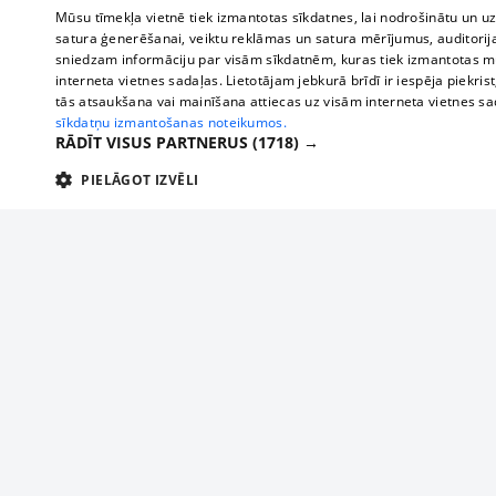
Mūsu tīmekļa vietnē tiek izmantotas sīkdatnes, lai nodrošinātu un u
satura ģenerēšanai, veiktu reklāmas un satura mērījumus, auditorij
sniedzam informāciju par visām sīkdatnēm, kuras tiek izmantotas mū
interneta vietnes sadaļas. Lietotājam jebkurā brīdī ir iespēja piekrist
tās atsaukšana vai mainīšana attiecas uz visām interneta vietnes s
sīkdatņu izmantošanas noteikumos.
RĀDĪT VISUS PARTNERUS
(1718) →
PIELĀGOT IZVĒLI
TEHNISKĀS/OBLIGĀTĀS
STATISTIKAS
M
Tehniskās/
Tehniskās/obligātās sīkdatnes nepieciešamas, lai lietotājs varētu brīvi apm
lietotājam nepieciešamo informāciju.
Par mums
Uzņēmu
Nodrošinātājs
/
Darbības
Reklāma
Autobusi
Nosaukums
Apra
Domēns
ilgums
starptau
Biznesa klientiem
delfi-adid
delfi.lv
1 gads
Izdev
Autobus
Tarifi
gdpr
measureadv.com
59
Šis s
Vilcienu