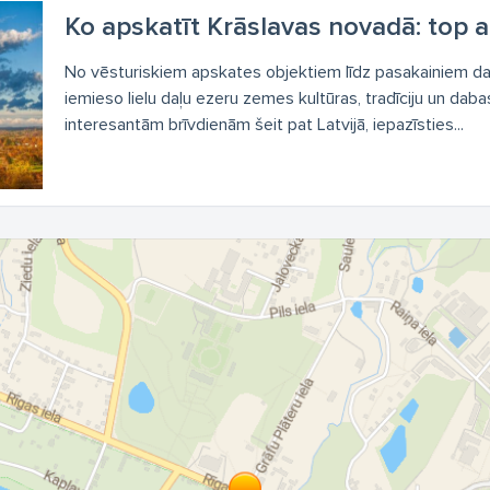
Ko apskatīt Krāslavas novadā: top a
No vēsturiskiem apskates objektiem līdz pasakainiem d
iemieso lielu daļu ezeru zemes kultūras, tradīciju un daba
interesantām brīvdienām šeit pat Latvijā, iepazīsties...