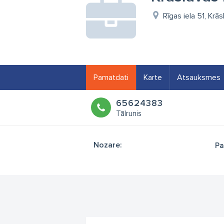
Rīgas iela 51, Krā
Pamatdati
Karte
Atsauksmes
65624383
Tālrunis
Nozare:
Pa