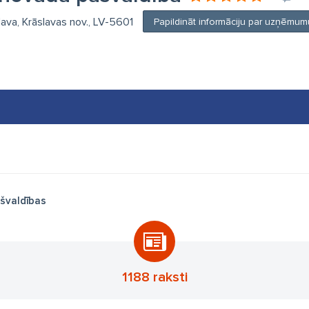
slava, Krāslavas nov., LV-5601
Papildināt informāciju par uzņēmum
švaldības
1188 raksti