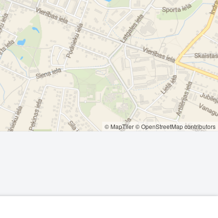
© MapTiler
© OpenStreetMap contributors