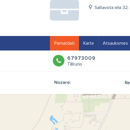
Saltavota iela 32,
Pamatdati
Karte
Atsauksmes
67973009
Tālrunis
Nozare:
Re