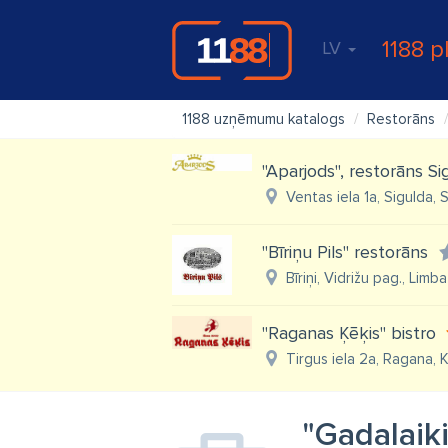
1188 p
LV
1188 uzņēmumu katalogs
Restorāns
''Aparjods'', restorāns S
Ventas iela 1a, Sigulda, 
"Bīriņu Pils" restorāns
Bīriņi, Vidrižu pag., Limb
"Raganas Ķēķis" bistro
Tirgus iela 2a, Ragana, 
"Gadalaiki