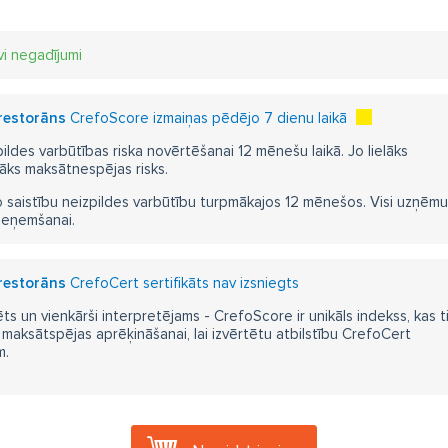
vi negadījumi
 restorāns
CrefoScore izmaiņas pēdējo 7 dienu laikā
pildes varbūtības riska novērtēšanai 12 mēnešu laikā. Jo lielāks
āks maksātnespējas risks.
 saistību neizpildes varbūtību turpmākajos 12 mēnešos. Visi uzņēmumi i
ieņemšanai.
 restorāns
CrefoCert sertifikāts nav izsniegts
ts un vienkārši interpretējams - CrefoScore ir unikāls indekss, kas t
aksātspējas aprēķināšanai, lai izvērtētu atbilstību CrefoCert
m.