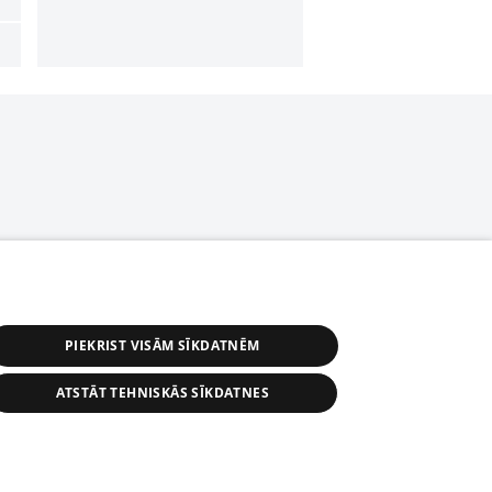
PIEKRIST VISĀM SĪKDATNĒM
ATSTĀT TEHNISKĀS SĪKDATNES