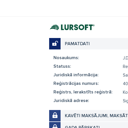
PAMATDATI
Nosaukums:
J.
Statuss:
Re
Juridiskā informācija:
Sa
Reģistrācijas numurs:
40
Reģistrs, Ierakstīts reģistrā:
Ko
Juridiskā adrese:
Si
KAVĒTI MAKSĀJUMI, MAKSĀ
GADA PĀRSKATI