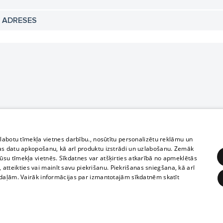
N ADRESES
zlabotu tīmekļa vietnes darbību., nosūtītu personalizētu reklāmu un
as datu apkopošanu, kā arī produktu izstrādi un uzlabošanu. Zemāk
su tīmekļa vietnēs. Sīkdatnes var atšķirties atkarībā no apmeklētās
, atteikties vai mainīt savu piekrišanu. Piekrišanas sniegšana, kā arī
adaļām. Vairāk informācijas par izmantotajām sīkdatnēm skatīt