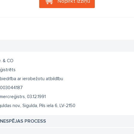
Nopirkt izziņu
D. & CO
ģistrēts
biedrība ar ierobežotu atbildību
003044187
mercreģistrs, 03.12.1991
guldas nov., Sigulda, Pils iela 6, LV-2150
TNESPĒJAS PROCESS