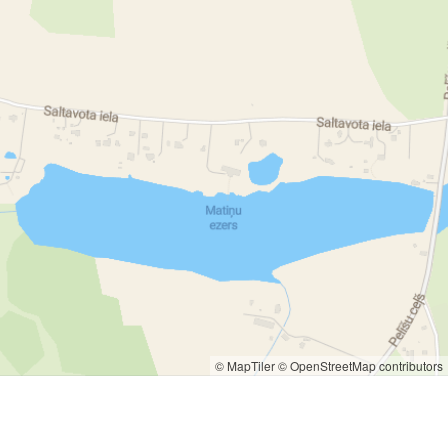
© MapTiler
© OpenStreetMap contributors