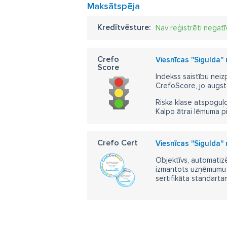
Maksātspēja
Kredītvēsture:
Nav reģistrēti negatī
Crefo
Viesnīcas ''Sigulda''
Score
Indekss saistību neiz
CrefoScore, jo augst
Riska klase atspoguļo
Kalpo ātrai lēmuma p
Crefo Cert
Viesnīcas ''Sigulda''
Objektīvs, automatizē
izmantots uzņēmumu m
sertifikāta standarta