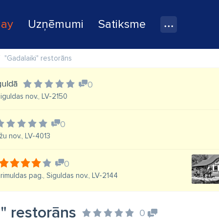
lay
Uzņēmumi
Satiksme
"Gadalaiki" restorāns
iguldā
0
Siguldas nov., LV-2150
0
ažu nov., LV-4013
0
Krimuldas pag., Siguldas nov., LV-2144
" restorāns
0