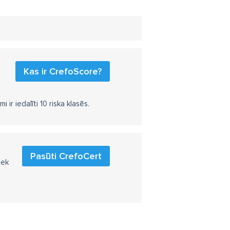
Kas ir CrefoScore?
r iedalīti 10 riska klasēs.
Pasūti CrefoCert
iek