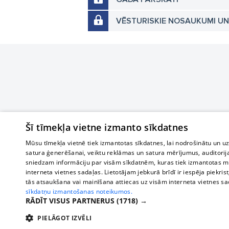
VĒSTURISKIE NOSAUKUMI U
Šī tīmekļa vietne izmanto sīkdatnes
Mūsu tīmekļa vietnē tiek izmantotas sīkdatnes, lai nodrošinātu un u
satura ģenerēšanai, veiktu reklāmas un satura mērījumus, auditorij
sniedzam informāciju par visām sīkdatnēm, kuras tiek izmantotas mū
interneta vietnes sadaļas. Lietotājam jebkurā brīdī ir iespēja piekrist
tās atsaukšana vai mainīšana attiecas uz visām interneta vietnes s
sīkdatņu izmantošanas noteikumos.
RĀDĪT VISUS PARTNERUS
(1718) →
PIELĀGOT IZVĒLI