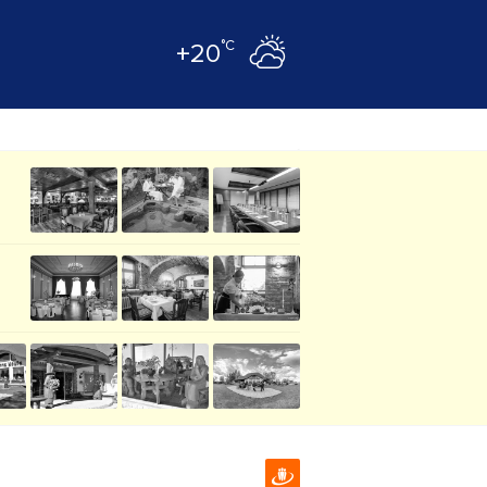
°C
+20