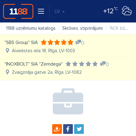
°C
+12
LV
1188 uzņēmumu katalogs
Skrūves, stiprinājumi
"ACK būve" SIA veikals
"SBS Group" SIA
0
Aiviekstes iela 18, Rīga, LV-1003
"INOXBOLT" SIA "Zemdega"
0
Zvaigznāja gatve 2a, Rīga, LV-1082