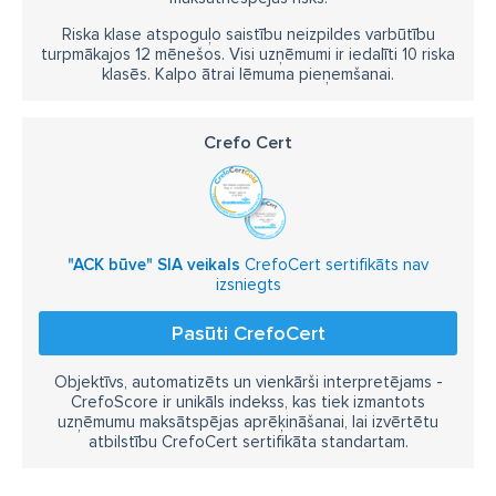
Riska klase atspoguļo saistību neizpildes varbūtību
turpmākajos 12 mēnešos. Visi uzņēmumi ir iedalīti 10 riska
klasēs. Kalpo ātrai lēmuma pieņemšanai.
Crefo Cert
"ACK būve" SIA veikals
CrefoCert sertifikāts nav
izsniegts
Pasūti CrefoCert
Objektīvs, automatizēts un vienkārši interpretējams -
CrefoScore ir unikāls indekss, kas tiek izmantots
uzņēmumu maksātspējas aprēķināšanai, lai izvērtētu
atbilstību CrefoCert sertifikāta standartam.