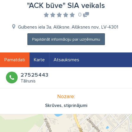
"ACK būve" SIA veikals
0
Gulbenes iela 3a, Alūksne, Alūksnes nov., LV-4301
Papildināt informāciju par uzņēmumu
Pamatdati
Karte
Atsauksmes
27525443
Tālrunis
Nozare:
Skrūves, stiprinājumi