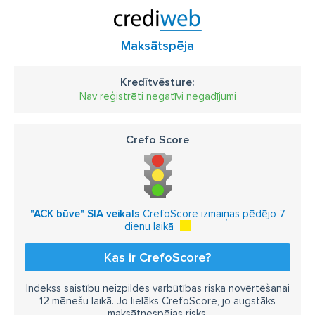
Maksātspēja
Kredītvēsture:
Nav reģistrēti negatīvi negadījumi
Crefo Score
"ACK būve" SIA veikals
CrefoScore izmaiņas pēdējo 7
dienu laikā
Kas ir CrefoScore?
Indekss saistību neizpildes varbūtības riska novērtēšanai
12 mēnešu laikā. Jo lielāks CrefoScore, jo augstāks
maksātnespējas risks.