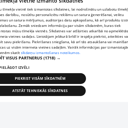
 tīmekļa vietne izmanto sīkdatnes
 tīmekļa vietnē tiek izmantotas sīkdatnes, lai nodrošinātu un uzlabotu tīmek
nes darbību., nosūtītu personalizētu reklāmu un satura ģenerēšanai, veiktu
āmas un satura mērījumus, auditorijas datu apkopošanu, kā arī produktu izst
zlabošanu. Zemāk sniedzam informāciju par visām sīkdatnēm, kuras tiek
ntotas mūsu tīmekļa vietnēs. Sīkdatnes var atšķirties atkarībā no apmeklētā
rneta vietnes sadaļas. Lietotājam jebkurā brīdī ir iespēja piekrist, atteikties va
īt savu piekrišanu. Piekrišanas sniegšana, kā arī tās atsaukšana vai mainīša
ecas uz visām interneta vietnes sadaļām. Vairāk informācijas par izmantotaj
atnēm skatīt
sīkdatņu izmantošanas noteikumos.
ĪT VISUS PARTNERUS
(1718) →
PIELĀGOT IZVĒLI
PIEKRIST VISĀM SĪKDATNĒM
ATSTĀT TEHNISKĀS SĪKDATNES
TEHNISKĀS/OBLIGĀTĀS
STATISTIKAS
MĒRĶĒŠANA
FUNKCIONĀLĀS
NEKLASIFICĒTĀS