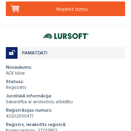
Nopirkt izziņu
PAMATDATI
Nosaukums:
ACK būve
Statuss:
Reģistrēts
Juridiskā informācija:
Sabiedrība ar ierobežotu atbildību
Reģistrācijas numurs:
43202000471
Reģistrs, Ierakstīts reģistrā:
Komercreģistrs, 27.01.1992