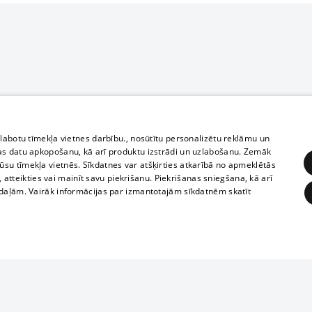
zlabotu tīmekļa vietnes darbību., nosūtītu personalizētu reklāmu un
as datu apkopošanu, kā arī produktu izstrādi un uzlabošanu. Zemāk
su tīmekļa vietnēs. Sīkdatnes var atšķirties atkarībā no apmeklētās
, atteikties vai mainīt savu piekrišanu. Piekrišanas sniegšana, kā arī
adaļām. Vairāk informācijas par izmantotajām sīkdatnēm skatīt
ĒRĶĒŠANA
FUNKCIONĀLĀS
NEKLASIFICĒTĀS