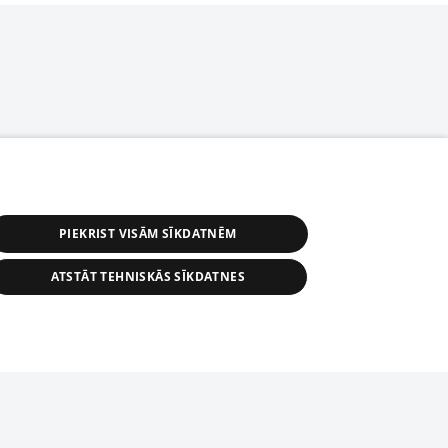
PIEKRIST VISĀM SĪKDATNĒM
ATSTĀT TEHNISKĀS SĪKDATNES