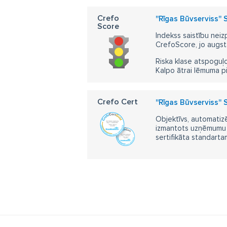
Crefo
''Rīgas Būvserviss'' 
Score
Indekss saistību neiz
CrefoScore, jo augst
Riska klase atspoguļo
Kalpo ātrai lēmuma p
Crefo Cert
''Rīgas Būvserviss'' 
Objektīvs, automatizē
izmantots uzņēmumu m
sertifikāta standarta