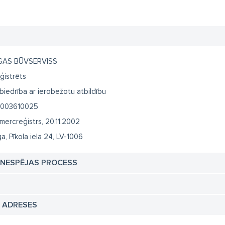
GAS BŪVSERVISS
ģistrēts
biedrība ar ierobežotu atbildību
003610025
mercreģistrs, 20.11.2002
ga, Pīkola iela 24, LV-1006
TNESPĒJAS PROCESS
N ADRESES