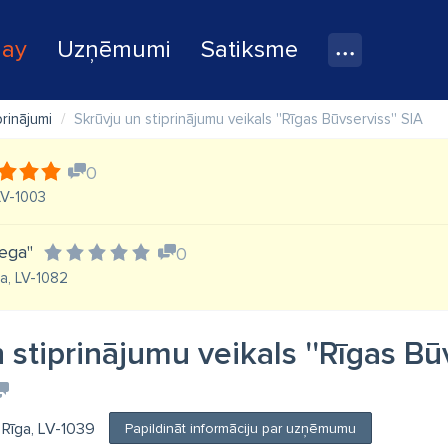
lay
Uzņēmumi
Satiksme
prinājumi
Skrūvju un stiprinājumu veikals ''Rīgas Būvserviss'' SIA
0
 LV-1003
ega"
0
ga, LV-1082
 stiprinājumu veikals ''Rīgas Būv
, Rīga, LV-1039
Papildināt informāciju par uzņēmumu