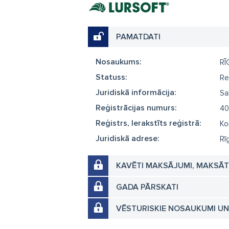
PAMATDATI
Nosaukums:
RĪ
Statuss:
Re
Juridiskā informācija:
Sa
Reģistrācijas numurs:
40
Reģistrs, Ierakstīts reģistrā:
Ko
Juridiskā adrese:
Rī
KAVĒTI MAKSĀJUMI, MAKSĀ
GADA PĀRSKATI
VĒSTURISKIE NOSAUKUMI U