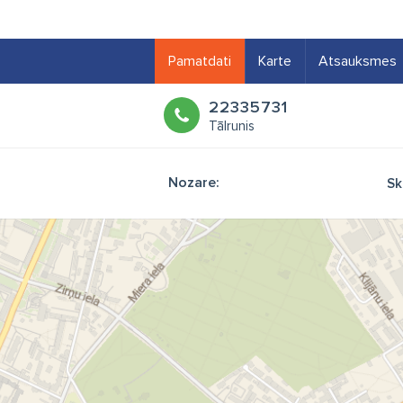
Pamatdati
Karte
Atsauksmes
22335731
Tālrunis
Nozare:
Sk