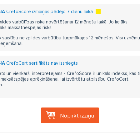
SIA
CrefoScore izmaiņas pēdējo 7 dienu laikā
pildes varbūtības riska novērtēšanai 12 mēnešu laikā. Jo lielāks
āks maksātnespējas risks.
 saistību neizpildes varbūtību turpmākajos 12 mēnešos. Visi uzņēmumi i
ieņemšanai.
SIA
CrefoCert sertifikāts nav izsniegts
ts un vienkārši interpretējams - CrefoScore ir unikāls indekss, kas t
aksātspējas aprēķināšanai, lai izvērtētu atbilstību CrefoCert
m.
Nopirkt izziņu