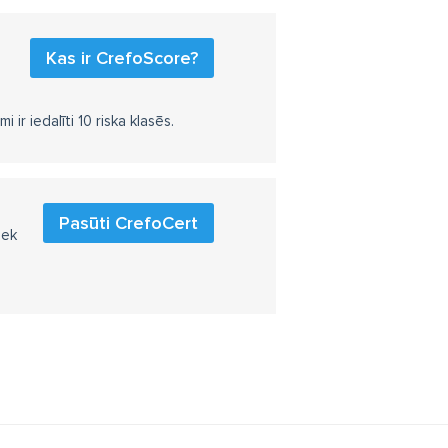
Kas ir CrefoScore?
r iedalīti 10 riska klasēs.
Pasūti CrefoCert
iek