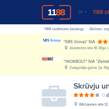
1188 p
LV
1188 uzņēmumu katalogs
Skrūves, sti
"SBS Group" SIA
Aiviekstes iela 18, Rīga,
"INOXBOLT" SIA "Zemd
Zvaigznāja gatve 2a, Rī
Skrūvju un
0
Bērzaunes iela 12