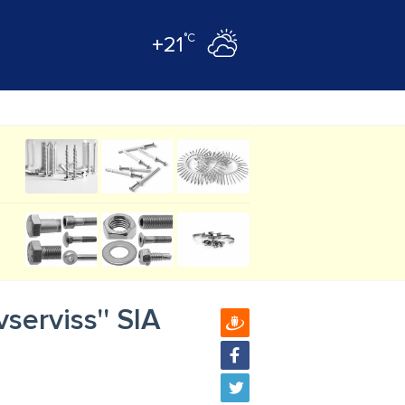
°C
+21
serviss'' SIA