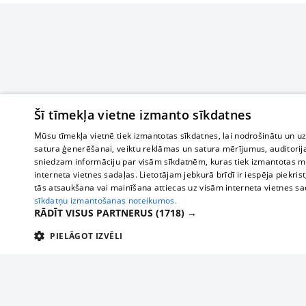
Šī tīmekļa vietne izmanto sīkdatnes
Mūsu tīmekļa vietnē tiek izmantotas sīkdatnes, lai nodrošinātu un u
satura ģenerēšanai, veiktu reklāmas un satura mērījumus, auditorij
sniedzam informāciju par visām sīkdatnēm, kuras tiek izmantotas mū
interneta vietnes sadaļas. Lietotājam jebkurā brīdī ir iespēja piekrist
tās atsaukšana vai mainīšana attiecas uz visām interneta vietnes s
sīkdatņu izmantošanas noteikumos.
RĀDĪT VISUS PARTNERUS
(1718) →
PIELĀGOT IZVĒLI
TEHNISKĀS/OBLIGĀTĀS
STATISTIKAS
M