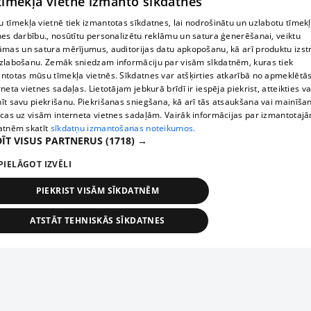
 tīmekļa vietne izmanto sīkdatnes
 tīmekļa vietnē tiek izmantotas sīkdatnes, lai nodrošinātu un uzlabotu tīmek
nes darbību., nosūtītu personalizētu reklāmu un satura ģenerēšanai, veiktu
āmas un satura mērījumus, auditorijas datu apkopošanu, kā arī produktu izst
zlabošanu. Zemāk sniedzam informāciju par visām sīkdatnēm, kuras tiek
ntotas mūsu tīmekļa vietnēs. Sīkdatnes var atšķirties atkarībā no apmeklētā
rneta vietnes sadaļas. Lietotājam jebkurā brīdī ir iespēja piekrist, atteikties va
īt savu piekrišanu. Piekrišanas sniegšana, kā arī tās atsaukšana vai mainīša
ecas uz visām interneta vietnes sadaļām. Vairāk informācijas par izmantotaj
atnēm skatīt
sīkdatņu izmantošanas noteikumos.
ĪT VISUS PARTNERUS
(1718) →
PIELĀGOT IZVĒLI
PIEKRIST VISĀM SĪKDATNĒM
ATSTĀT TEHNISKĀS SĪKDATNES
TEHNISKĀS/OBLIGĀTĀS
STATISTIKAS
MĒRĶĒŠANA
FUNKCIONĀLĀS
NEKLASIFICĒTĀS