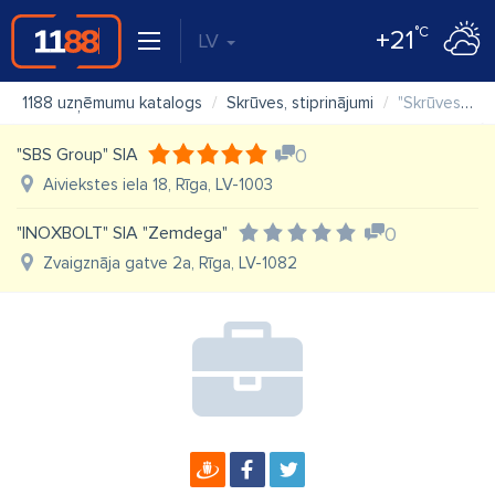
°C
+21
LV
1188 uzņēmumu katalogs
Skrūves, stiprinājumi
"Skrūves" SIA "CKM" veikals
"SBS Group" SIA
0
Aiviekstes iela 18, Rīga, LV-1003
"INOXBOLT" SIA "Zemdega"
0
Zvaigznāja gatve 2a, Rīga, LV-1082