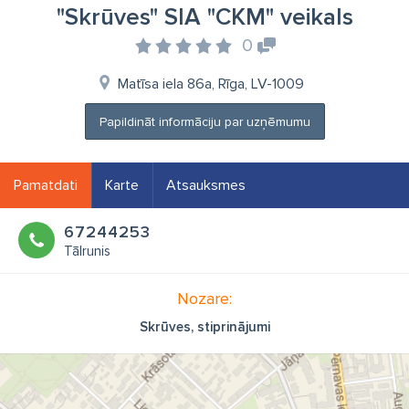
"Skrūves" SIA "CKM" veikals
0
Matīsa iela 86a, Rīga, LV-1009
Papildināt informāciju par uzņēmumu
Pamatdati
Karte
Atsauksmes
67244253
Tālrunis
Nozare:
Skrūves, stiprinājumi