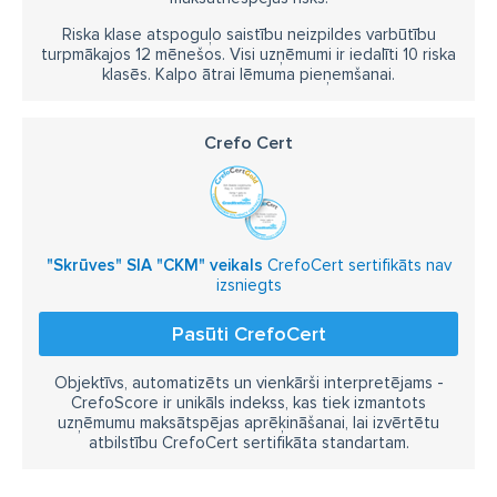
Riska klase atspoguļo saistību neizpildes varbūtību
turpmākajos 12 mēnešos. Visi uzņēmumi ir iedalīti 10 riska
klasēs. Kalpo ātrai lēmuma pieņemšanai.
Crefo Cert
"Skrūves" SIA "CKM" veikals
CrefoCert sertifikāts nav
izsniegts
Pasūti CrefoCert
Objektīvs, automatizēts un vienkārši interpretējams -
CrefoScore ir unikāls indekss, kas tiek izmantots
uzņēmumu maksātspējas aprēķināšanai, lai izvērtētu
atbilstību CrefoCert sertifikāta standartam.