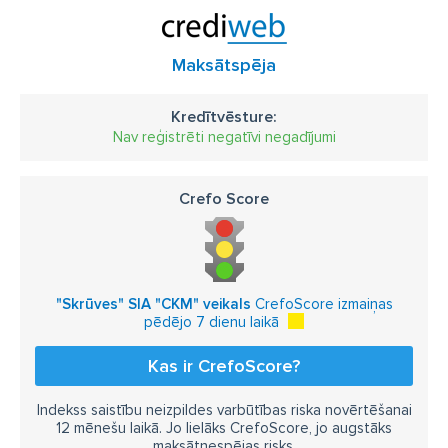
Maksātspēja
Kredītvēsture:
Nav reģistrēti negatīvi negadījumi
Crefo Score
"Skrūves" SIA "CKM" veikals
CrefoScore izmaiņas
pēdējo 7 dienu laikā
Kas ir CrefoScore?
Indekss saistību neizpildes varbūtības riska novērtēšanai
12 mēnešu laikā. Jo lielāks CrefoScore, jo augstāks
maksātnespējas risks.