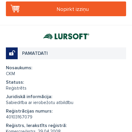
Nopirkt izziņu
PAMATDATI
Nosaukums:
CKM
Statuss:
Reģistrēts
Juridiskā informācija:
Sabiedrība ar ierobežotu atbildību
Reģistrācijas numurs:
40103167079
Reģistrs, Ierakstīts reģistrā:
Komercreģistrs, 29.04.2008