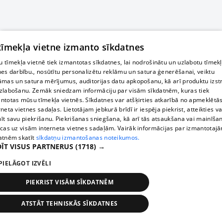
 tīmekļa vietne izmanto sīkdatnes
 tīmekļa vietnē tiek izmantotas sīkdatnes, lai nodrošinātu un uzlabotu tīmek
nes darbību., nosūtītu personalizētu reklāmu un satura ģenerēšanai, veiktu
āmas un satura mērījumus, auditorijas datu apkopošanu, kā arī produktu izst
zlabošanu. Zemāk sniedzam informāciju par visām sīkdatnēm, kuras tiek
ntotas mūsu tīmekļa vietnēs. Sīkdatnes var atšķirties atkarībā no apmeklētā
rneta vietnes sadaļas. Lietotājam jebkurā brīdī ir iespēja piekrist, atteikties va
īt savu piekrišanu. Piekrišanas sniegšana, kā arī tās atsaukšana vai mainīša
ecas uz visām interneta vietnes sadaļām. Vairāk informācijas par izmantotaj
atnēm skatīt
sīkdatņu izmantošanas noteikumos.
ĪT VISUS PARTNERUS
(1718) →
PIELĀGOT IZVĒLI
PIEKRIST VISĀM SĪKDATNĒM
ATSTĀT TEHNISKĀS SĪKDATNES