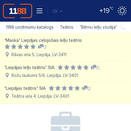
°C
+19
LV
1188 uzņēmumu katalogs
Teātris
"Bērnu leļļu studija"
Kar
"Maska" Liepājas ceļojošais leļļu teātris
0
Rāvas iela 5, Liepāja, LV-3411
"Liepājas leļļu teātris" SIA
0
Rožu laukums 5/6, Liepāja, LV-3401
"Liepājas teātris" SIA
0
Teātra iela 4, Liepāja, LV-3401