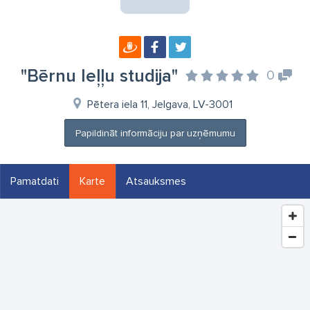
"Bērnu leļļu studija"
0
Pētera iela 11, Jelgava, LV-3001
Papildināt informāciju par uzņēmumu
Pamatdati
Karte
Atsauksmes