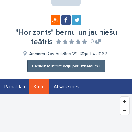
"Horizonts" bērnu un jauniešu
teātris
0
Anniņmuižas bulvāris 29, Rīga, LV-1067
Papildināt informāciju par uzņēmumu
Pamatdati
Karte
Atsauksmes