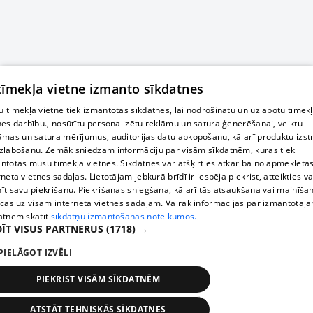
 tīmekļa vietne izmanto sīkdatnes
 tīmekļa vietnē tiek izmantotas sīkdatnes, lai nodrošinātu un uzlabotu tīmek
nes darbību., nosūtītu personalizētu reklāmu un satura ģenerēšanai, veiktu
āmas un satura mērījumus, auditorijas datu apkopošanu, kā arī produktu izst
zlabošanu. Zemāk sniedzam informāciju par visām sīkdatnēm, kuras tiek
ntotas mūsu tīmekļa vietnēs. Sīkdatnes var atšķirties atkarībā no apmeklētā
rneta vietnes sadaļas. Lietotājam jebkurā brīdī ir iespēja piekrist, atteikties va
īt savu piekrišanu. Piekrišanas sniegšana, kā arī tās atsaukšana vai mainīša
ecas uz visām interneta vietnes sadaļām. Vairāk informācijas par izmantotaj
atnēm skatīt
sīkdatņu izmantošanas noteikumos.
ĪT VISUS PARTNERUS
(1718) →
PIELĀGOT IZVĒLI
PIEKRIST VISĀM SĪKDATNĒM
ATSTĀT TEHNISKĀS SĪKDATNES