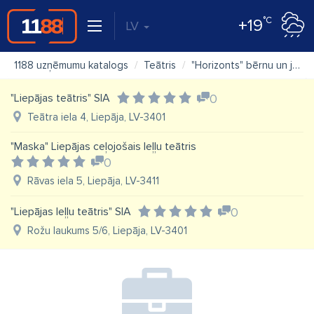
°C
+19
LV
1188 uzņēmumu katalogs
Teātris
"Horizonts" bērnu un jauniešu teātris
"Liepājas teātris" SIA
0
Teātra iela 4, Liepāja, LV-3401
"Maska" Liepājas ceļojošais leļļu teātris
0
Rāvas iela 5, Liepāja, LV-3411
"Liepājas leļļu teātris" SIA
0
Rožu laukums 5/6, Liepāja, LV-3401