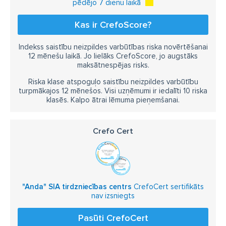
pēdējo 7 dienu laikā
Kas ir CrefoScore?
Indekss saistību neizpildes varbūtības riska novērtēšanai
12 mēnešu laikā. Jo lielāks CrefoScore, jo augstāks
maksātnespējas risks.
Riska klase atspoguļo saistību neizpildes varbūtību
turpmākajos 12 mēnešos. Visi uzņēmumi ir iedalīti 10 riska
klasēs. Kalpo ātrai lēmuma pieņemšanai.
Crefo Cert
"Anda" SIA tirdzniecības centrs
CrefoCert sertifikāts
nav izsniegts
Pasūti CrefoCert