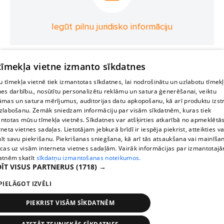
Iegūt pilnu juridisko informāciju
 tīmekļa vietne izmanto sīkdatnes
 tīmekļa vietnē tiek izmantotas sīkdatnes, lai nodrošinātu un uzlabotu tīmek
nes darbību., nosūtītu personalizētu reklāmu un satura ģenerēšanai, veiktu
āmas un satura mērījumus, auditorijas datu apkopošanu, kā arī produktu izst
zlabošanu. Zemāk sniedzam informāciju par visām sīkdatnēm, kuras tiek
ntotas mūsu tīmekļa vietnēs. Sīkdatnes var atšķirties atkarībā no apmeklētā
rneta vietnes sadaļas. Lietotājam jebkurā brīdī ir iespēja piekrist, atteikties va
īt savu piekrišanu. Piekrišanas sniegšana, kā arī tās atsaukšana vai mainīša
ecas uz visām interneta vietnes sadaļām. Vairāk informācijas par izmantotaj
atnēm skatīt
sīkdatņu izmantošanas noteikumos.
ĪT VISUS PARTNERUS
(1718) →
PIELĀGOT IZVĒLI
PIEKRIST VISĀM SĪKDATNĒM