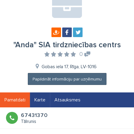
"Anda" SIA tirdzniecības centrs
0
Gobas iela 17, Rīga, LV-1016
Papildināt informāciju par uzņēmumu
Pamatdati
Karte
Atsauksmes
67431370
Tālrunis