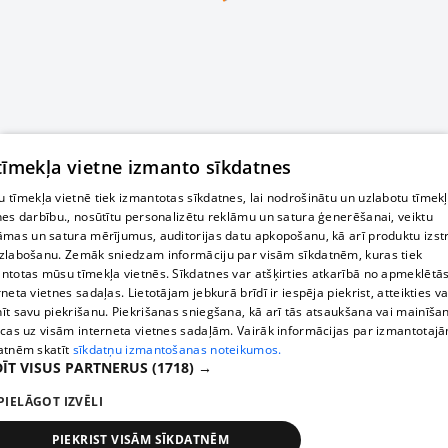
 tīmekļa vietne izmanto sīkdatnes
 tīmekļa vietnē tiek izmantotas sīkdatnes, lai nodrošinātu un uzlabotu tīmek
nes darbību., nosūtītu personalizētu reklāmu un satura ģenerēšanai, veiktu
āmas un satura mērījumus, auditorijas datu apkopošanu, kā arī produktu izst
zlabošanu. Zemāk sniedzam informāciju par visām sīkdatnēm, kuras tiek
ntotas mūsu tīmekļa vietnēs. Sīkdatnes var atšķirties atkarībā no apmeklētā
rneta vietnes sadaļas. Lietotājam jebkurā brīdī ir iespēja piekrist, atteikties va
īt savu piekrišanu. Piekrišanas sniegšana, kā arī tās atsaukšana vai mainīša
ecas uz visām interneta vietnes sadaļām. Vairāk informācijas par izmantotaj
atnēm skatīt
sīkdatņu izmantošanas noteikumos.
ĪT VISUS PARTNERUS
(1718) →
PIELĀGOT IZVĒLI
PIEKRIST VISĀM SĪKDATNĒM