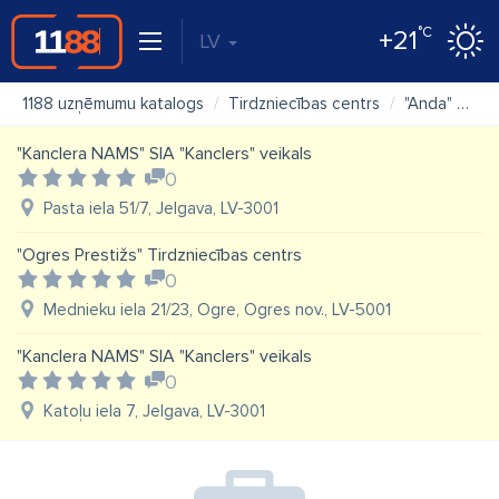
°C
+21
LV
1188 uzņēmumu katalogs
Tirdzniecības centrs
"Anda" SIA tirdzniecības centrs
"Kanclera NAMS" SIA "Kanclers" veikals
0
Pasta iela 51/7, Jelgava, LV-3001
"Ogres Prestižs" Tirdzniecības centrs
0
Mednieku iela 21/23, Ogre, Ogres nov., LV-5001
"Kanclera NAMS" SIA "Kanclers" veikals
0
Katoļu iela 7, Jelgava, LV-3001