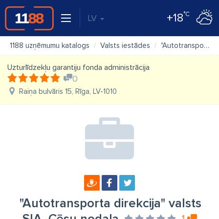
°C
+18
LV
1188 uzņēmumu katalogs
Valsts iestādes
"Autotransporta direkcija" valsts SIA, Cēsu nodaļa
Uzturlīdzekļu garantiju fonda administrācija
0
Raiņa bulvāris 15, Rīga, LV-1010
"Autotransporta direkcija" valsts
1