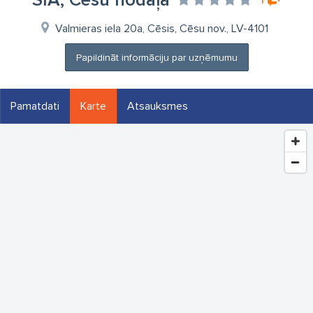
SIA, Cēsu nodaļa
Valmieras iela 20a, Cēsis, Cēsu nov., LV-4101
Papildināt informāciju par uzņēmumu
Pamatdati
Karte
Atsauksmes