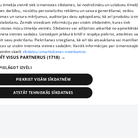
 tīmekļa vietnē tiek izmantotas sīkdatnes, lai nodrošinātu un uzlabotu tīmek
nes darbību., nosūtītu personalizētu reklāmu un satura ģenerēšanai, veiktu
āmas un satura mērījumus, auditorijas datu apkopošanu, kā arī produktu izst
zlabošanu. Zemāk sniedzam informāciju par visām sīkdatnēm, kuras tiek
ntotas mūsu tīmekļa vietnēs. Sīkdatnes var atšķirties atkarībā no apmeklētā
rneta vietnes sadaļas. Lietotājam jebkurā brīdī ir iespēja piekrist, atteikties va
īt savu piekrišanu. Piekrišanas sniegšana, kā arī tās atsaukšana vai mainīša
ecas uz visām interneta vietnes sadaļām. Vairāk informācijas par izmantotaj
atnēm skatīt
sīkdatņu izmantošanas noteikumos.
ĪT VISUS PARTNERUS
(1718) →
PIELĀGOT IZVĒLI
PIEKRIST VISĀM SĪKDATNĒM
ATSTĀT TEHNISKĀS SĪKDATNES
TEHNISKĀS/OBLIGĀTĀS
STATISTIKAS
MĒRĶĒŠANA
FUNKCIONĀLĀS
NEKLASIFICĒTĀS