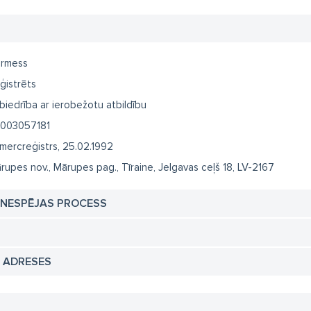
rmess
ģistrēts
biedrība ar ierobežotu atbildību
003057181
mercreģistrs, 25.02.1992
rupes nov., Mārupes pag., Tīraine, Jelgavas ceļš 18, LV-2167
TNESPĒJAS PROCESS
N ADRESES