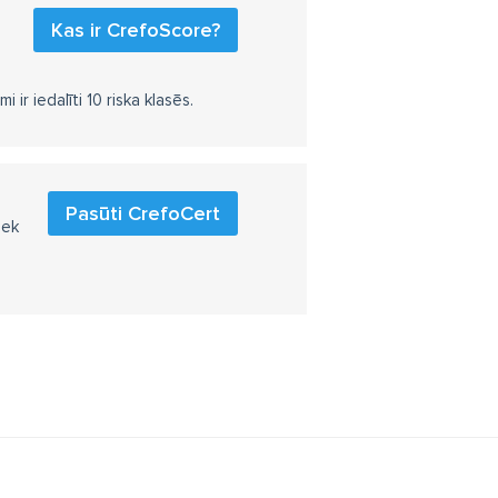
Kas ir CrefoScore?
r iedalīti 10 riska klasēs.
Pasūti CrefoCert
iek