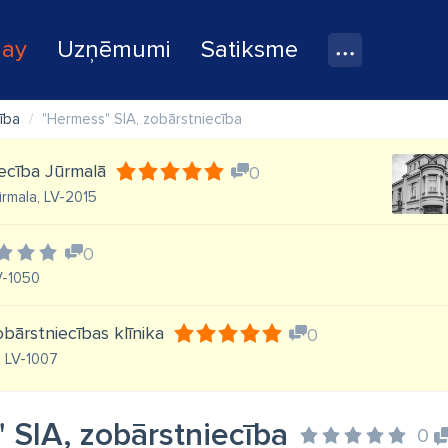
lay
Uzņēmumi
Satiksme
ība
"Hermess" SIA, zobārstniecība
iecība Jūrmalā
0
ūrmala, LV-2015
0
LV-1050
bārstniecības klīnika
0
, LV-1007
 SIA, zobārstniecība
0