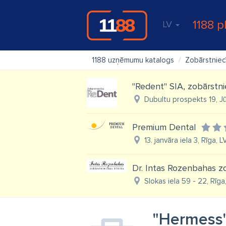
1188 p
LV
1188 uzņēmumu katalogs
Zobārstniec
"Redent" SIA, zobārstn
Dubultu prospekts 19, J
Premium Dental
13. janvāra iela 3, Rīga, 
Dr. Intas Rozenbahas zo
Slokas iela 59 - 22, Rīga
"Hermess"