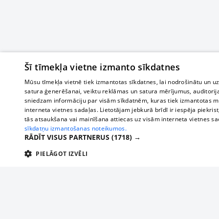
Šī tīmekļa vietne izmanto sīkdatnes
Mūsu tīmekļa vietnē tiek izmantotas sīkdatnes, lai nodrošinātu un u
satura ģenerēšanai, veiktu reklāmas un satura mērījumus, auditorij
sniedzam informāciju par visām sīkdatnēm, kuras tiek izmantotas mū
interneta vietnes sadaļas. Lietotājam jebkurā brīdī ir iespēja piekrist
tās atsaukšana vai mainīšana attiecas uz visām interneta vietnes s
sīkdatņu izmantošanas noteikumos.
RĀDĪT VISUS PARTNERUS
(1718) →
PIELĀGOT IZVĒLI
TEHNISKĀS/OBLIGĀTĀS
STATISTIKAS
M
Tehniskās/