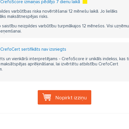
CrefoScore izmaiņas pēdējo 7 dienu laikā
pildes varbūtības riska novērtēšanai 12 mēnešu laikā. Jo lielāks
āks maksātnespējas risks.
 saistību neizpildes varbūtību turpmākajos 12 mēnešos. Visi uzņēmumi i
ieņemšanai.
CrefoCert sertifikāts nav izsniegts
ts un vienkārši interpretējams - CrefoScore ir unikāls indekss, kas t
aksātspējas aprēķināšanai, lai izvērtētu atbilstību CrefoCert
m.
Nopirkt izziņu