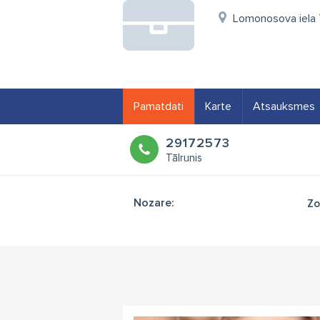
Lomonosova iela 7
Pamatdati
Karte
Atsauksmes
29172573
Tālrunis
Nozare:
Zo