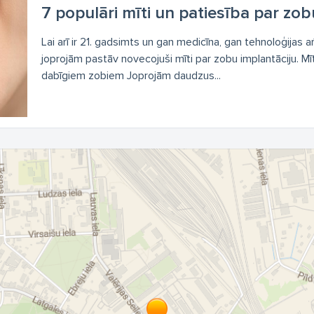
7 populāri mīti un patiesība par zob
Lai arī ir 21. gadsimts un gan medicīna, gan tehnoloģijas a
joprojām pastāv novecojuši mīti par zobu implantāciju. Mī
dabīgiem zobiem Joprojām daudzus...