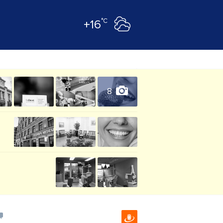
°C
+16
8