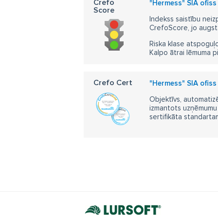
Crefo
"Hermess" SIA ofiss
Score
Indekss saistību neiz
CrefoScore, jo augst
Riska klase atspoguļo
Kalpo ātrai lēmuma p
Crefo Cert
"Hermess" SIA ofiss
Objektīvs, automatizē
izmantots uzņēmumu m
sertifikāta standarta