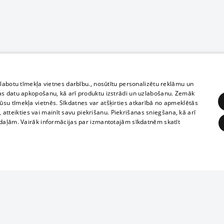
zlabotu tīmekļa vietnes darbību., nosūtītu personalizētu reklāmu un
as datu apkopošanu, kā arī produktu izstrādi un uzlabošanu. Zemāk
su tīmekļa vietnēs. Sīkdatnes var atšķirties atkarībā no apmeklētās
, atteikties vai mainīt savu piekrišanu. Piekrišanas sniegšana, kā arī
adaļām. Vairāk informācijas par izmantotajām sīkdatnēm skatīt
ĒRĶĒŠANA
FUNKCIONĀLĀS
NEKLASIFICĒTĀS
1188 datu bāze
obligātās
Statistikas
Mērķēšana
Funkcionālās
Neklasificētās
informācijas, v