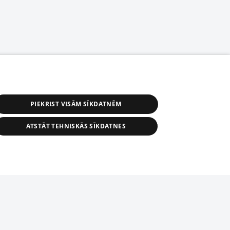
PIEKRIST VISĀM SĪKDATNĒM
ATSTĀT TEHNISKĀS SĪKDATNES
s, tās daļas vai datu bāzē iekļautās
ai informācijas daļas pavairošana vai