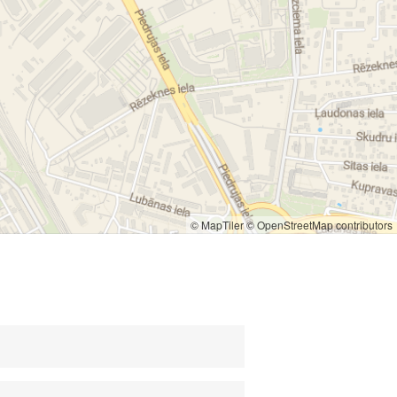
© MapTiler
© OpenStreetMap contributors