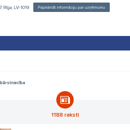
, Rīga, LV-1019
Papildināt informāciju par uzņēmumu
bārstniecība
1188 raksti