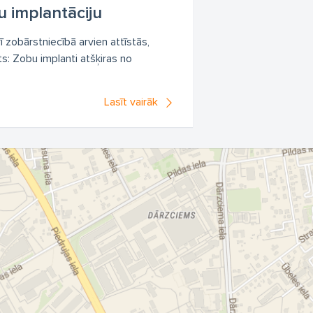
u implantāciju
rī zobārstniecībā arvien attīstās,
ts: Zobu implanti atšķiras no
Lasīt vairāk