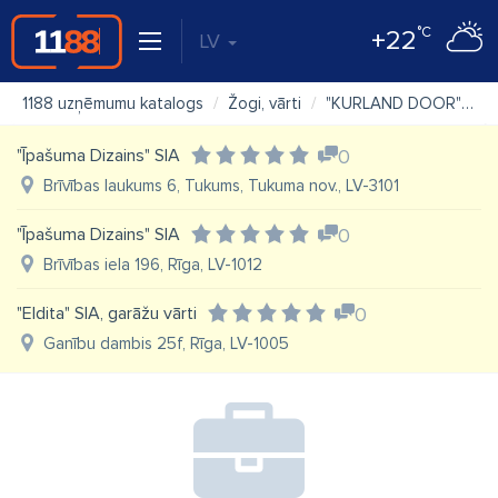
°C
+22
LV
1188 uzņēmumu katalogs
Žogi, vārti
"KURLAND DOOR" SIA
"Īpašuma Dizains" SIA
0
Brīvības laukums 6, Tukums, Tukuma nov., LV-3101
"Īpašuma Dizains" SIA
0
Brīvības iela 196, Rīga, LV-1012
"Eldita" SIA, garāžu vārti
0
Ganību dambis 25f, Rīga, LV-1005