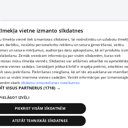
 tīmekļa vietne izmanto sīkdatnes
 tīmekļa vietnē tiek izmantotas sīkdatnes, lai nodrošinātu un uzlabotu tīmek
nes darbību., nosūtītu personalizētu reklāmu un satura ģenerēšanai, veiktu
āmas un satura mērījumus, auditorijas datu apkopošanu, kā arī produktu izst
zlabošanu. Zemāk sniedzam informāciju par visām sīkdatnēm, kuras tiek
ntotas mūsu tīmekļa vietnēs. Sīkdatnes var atšķirties atkarībā no apmeklētā
rneta vietnes sadaļas. Lietotājam jebkurā brīdī ir iespēja piekrist, atteikties va
īt savu piekrišanu. Piekrišanas sniegšana, kā arī tās atsaukšana vai mainīša
ecas uz visām interneta vietnes sadaļām. Vairāk informācijas par izmantotaj
atnēm skatīt
sīkdatņu izmantošanas noteikumos.
ĪT VISUS PARTNERUS
(1718) →
PIELĀGOT IZVĒLI
PIEKRIST VISĀM SĪKDATNĒM
ATSTĀT TEHNISKĀS SĪKDATNES