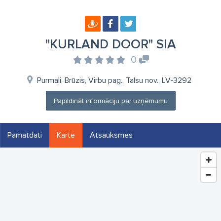
"KURLAND DOOR" SIA
0
Purmaļi, Brūzis, Virbu pag., Talsu nov., LV-3292
Papildināt informāciju par uzņēmumu
Pamatdati
Karte
Atsauksmes