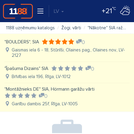
°C
+21
LV
1188 uzņēmumu katalogs
Žogi, vārti
"Nākotne" SIA ražošanas komercfirma
"BOULDERS", SIA
0
Gaismas iela 6 - 18, Stūnīši, Olaines pag., Olaines nov., LV-
2127
"Īpašuma Dizains" SIA
0
Brīvības iela 196, Rīga, LV-1012
"Montāžnieks DE" SIA, Hörmann garāžu vārti
0
Ganību dambis 25f, Rīga, LV-1005