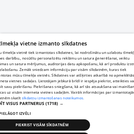
 tīmekļa vietne izmanto sīkdatnes
 tīmekļa vietnē tiek izmantotas sīkdatnes, lai nodrošinātu un uzlabotu tīmek
nes darbību., nosūtītu personalizētu reklāmu un satura ģenerēšanai, veiktu
āmas un satura mērījumus, auditorijas datu apkopošanu, kā arī produktu izst
zlabošanu. Zemāk sniedzam informāciju par visām sīkdatnēm, kuras tiek
ntotas mūsu tīmekļa vietnēs. Sīkdatnes var atšķirties atkarībā no apmeklētā
rneta vietnes sadaļas. Lietotājam jebkurā brīdī ir iespēja piekrist, atteikties va
īt savu piekrišanu. Piekrišanas sniegšana, kā arī tās atsaukšana vai mainīša
ecas uz visām interneta vietnes sadaļām. Vairāk informācijas par izmantotaj
atnēm skatīt
sīkdatņu izmantošanas noteikumos.
ĪT VISUS PARTNERUS
(1718) →
PIELĀGOT IZVĒLI
PIEKRIST VISĀM SĪKDATNĒM