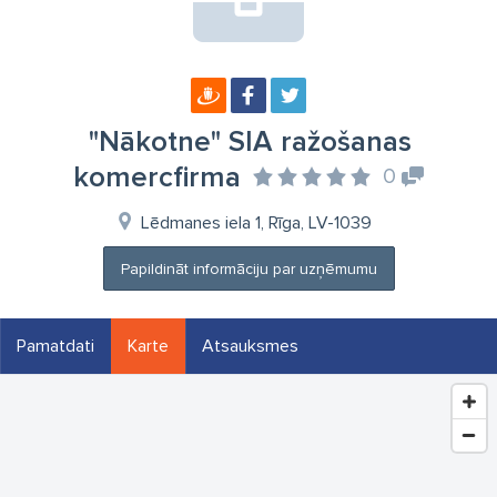
"Nākotne" SIA ražošanas
komercfirma
0
Lēdmanes iela 1, Rīga, LV-1039
Papildināt informāciju par uzņēmumu
Pamatdati
Karte
Atsauksmes