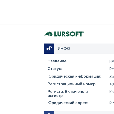
ИНФО
Название:
F
Cтатус:
Re
Юридическая информация:
Sa
Регистрационный номер:
40
Регистр, Включено в
Ko
регистр:
Юридический адрес:
Rī