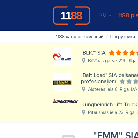
RU
1188 pl
1188 каталог компаний
Погрузчики
"BLIC" SIA
Brīvības gatve 219, Rīga
"Balt Load" SIA celšana
profesionāļiem
Aisteres iela 6, Rīga, LV
"Jungheinrich Lift Truck
Rītausmas iela 23, Rīga,
"FMM" SI