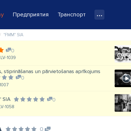
ay
Предприятия
Транспорт
"FMM" SIA
0
, LV-1039
s, stiprināšanas un pārvietošanas aprīkojums
0
-1007
" SIA
0
 LV-1058
A
0