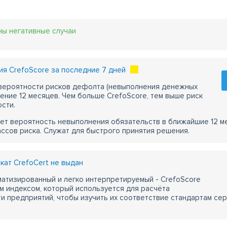
ны негативные случаи
я CrefoScore за последние 7 дней
 вероятности рисков дефолта (невыполнения денежных
чение 12 месяцев. Чем больше CrefoScore, тем выше риск
сти.
ет вероятность невыполнения обязательств в ближайшие 12 м
ассов риска. Служат для быстрого принятия решения.
ат CrefoCert не выдан
атизированный и легко интерпретируемый - CrefoScore
м индексом, который используется для расчёта
 предприятий, чтобы изучить их соответствие стандартам сер