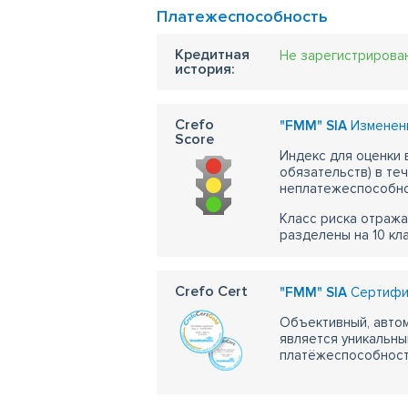
Платежеспособность
Кредитная
Не зарегистрирова
история:
Crefo
"FMM" SIA
Изменени
Score
Индекс для оценки
обязательств) в те
неплатежеспособно
Класс риска отража
разделены на 10 кл
Crefo Cert
"FMM" SIA
Сертифик
Объективный, автом
является уникальны
платёжеспособности