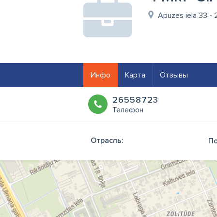
Apuzes iela 33 - 
Инфо
Карта
Отзывы
26558723
Телефон
Отрасль:
По