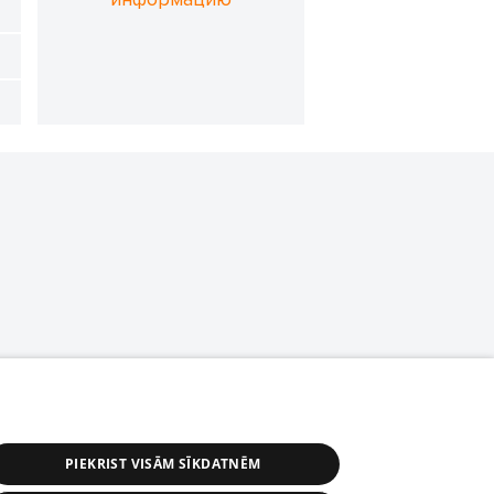
PIEKRIST VISĀM SĪKDATNĒM