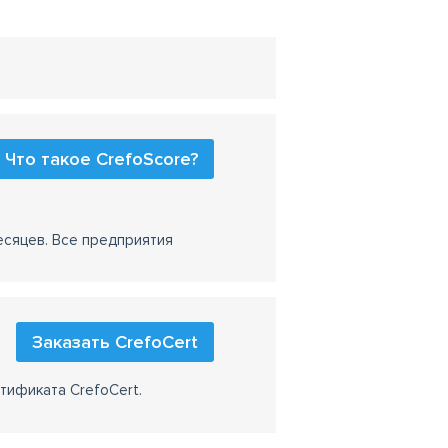
Что такое CrefoScore?
есяцев. Все предприятия
Заказать CrefoCert
тификата CrefoCert.