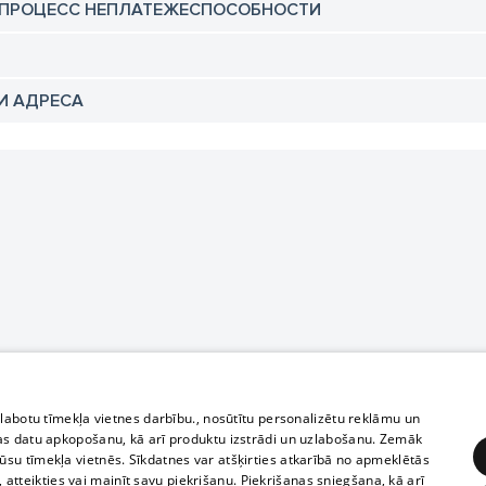
 ПРОЦЕСС НЕПЛАТЕЖЕСПОСОБНОСТИ
И АДРЕСА
zlabotu tīmekļa vietnes darbību., nosūtītu personalizētu reklāmu un
as datu apkopošanu, kā arī produktu izstrādi un uzlabošanu. Zemāk
su tīmekļa vietnēs. Sīkdatnes var atšķirties atkarībā no apmeklētās
, atteikties vai mainīt savu piekrišanu. Piekrišanas sniegšana, kā arī