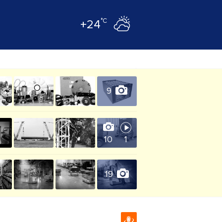
°C
+24
9
10
1
19