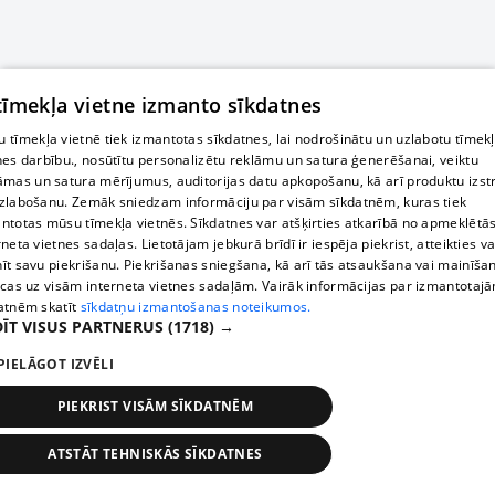
 tīmekļa vietne izmanto sīkdatnes
 tīmekļa vietnē tiek izmantotas sīkdatnes, lai nodrošinātu un uzlabotu tīmek
nes darbību., nosūtītu personalizētu reklāmu un satura ģenerēšanai, veiktu
āmas un satura mērījumus, auditorijas datu apkopošanu, kā arī produktu izst
zlabošanu. Zemāk sniedzam informāciju par visām sīkdatnēm, kuras tiek
ntotas mūsu tīmekļa vietnēs. Sīkdatnes var atšķirties atkarībā no apmeklētā
rneta vietnes sadaļas. Lietotājam jebkurā brīdī ir iespēja piekrist, atteikties va
īt savu piekrišanu. Piekrišanas sniegšana, kā arī tās atsaukšana vai mainīša
ecas uz visām interneta vietnes sadaļām. Vairāk informācijas par izmantotaj
atnēm skatīt
sīkdatņu izmantošanas noteikumos.
ĪT VISUS PARTNERUS
(1718) →
PIELĀGOT IZVĒLI
PIEKRIST VISĀM SĪKDATNĒM
ATSTĀT TEHNISKĀS SĪKDATNES