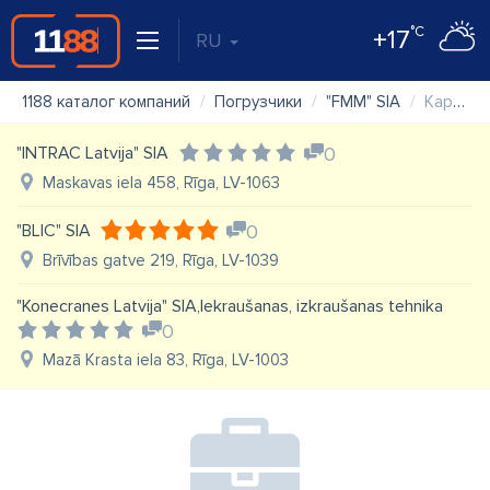
°C
+17
RU
1188 каталог компаний
Погрузчики
"FMM" SIA
Карта
"INTRAC Latvija" SIA
0
Maskavas iela 458, Rīga, LV-1063
"BLIC" SIA
0
Brīvības gatve 219, Rīga, LV-1039
"Konecranes Latvija" SIA,Iekraušanas, izkraušanas tehnika
0
Mazā Krasta iela 83, Rīga, LV-1003