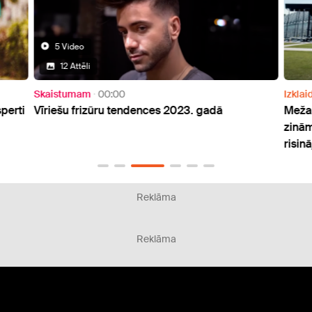
5 Video
12 Attēli
Skaistumam
00:00
Izklai
perti
Vīriešu frizūru tendences 2023. gadā
Mežap
zinā
risin
Reklāma
Reklāma