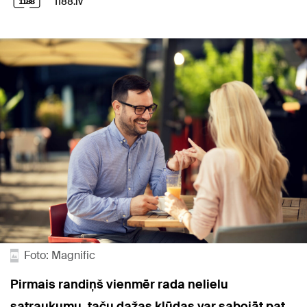
1188.lv
Foto: Magnific
Pirmais randiņš vienmēr rada nelielu
satraukumu, taču dažas kļūdas var sabojāt pat