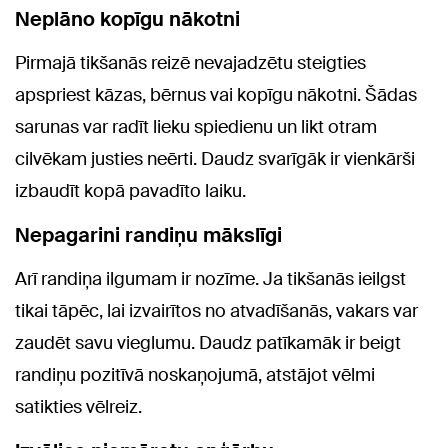
Neplāno kopīgu nākotni
Pirmajā tikšanās reizē nevajadzētu steigties
apspriest kāzas, bērnus vai kopīgu nākotni. Šādas
sarunas var radīt lieku spiedienu un likt otram
cilvēkam justies neērti. Daudz svarīgāk ir vienkārši
izbaudīt kopā pavadīto laiku.
Nepagarini randiņu mākslīgi
Arī randiņa ilgumam ir nozīme. Ja tikšanās ieilgst
tikai tāpēc, lai izvairītos no atvadīšanās, vakars var
zaudēt savu vieglumu. Daudz patīkamāk ir beigt
randiņu pozitīvā noskaņojumā, atstājot vēlmi
satikties vēlreiz.