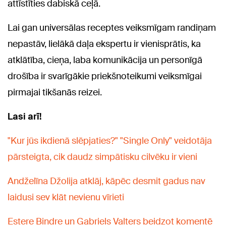
attīstīties dabiskā ceļā.
Lai gan universālas receptes veiksmīgam randiņam
nepastāv, lielākā daļa ekspertu ir vienisprātis, ka
atklātība, cieņa, laba komunikācija un personīgā
drošība ir svarīgākie priekšnoteikumi veiksmīgai
pirmajai tikšanās reizei.
Lasi arī!
"Kur jūs ikdienā slēpjaties?" "Single Only" veidotāja
pārsteigta, cik daudz simpātisku cilvēku ir vieni
Andželīna Džolija atklāj, kāpēc desmit gadus nav
laidusi sev klāt nevienu vīrieti
Estere Bindre un Gabriels Valters beidzot komentē