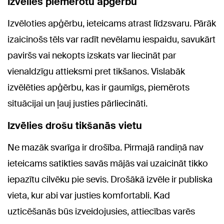
Izvēlies piemērotu apģērbu
Izvēloties apģērbu, ieteicams atrast līdzsvaru. Pārāk
izaicinošs tēls var radīt nevēlamu iespaidu, savukārt
paviršs vai nekopts izskats var liecināt par
vienaldzīgu attieksmi pret tikšanos. Vislabāk
izvēlēties apģērbu, kas ir gaumīgs, piemērots
situācijai un ļauj justies pārliecināti.
Izvēlies drošu tikšanās vietu
Ne mazāk svarīga ir drošība. Pirmajā randiņā nav
ieteicams satikties savās mājās vai uzaicināt tikko
iepazītu cilvēku pie sevis. Drošākā izvēle ir publiska
vieta, kur abi var justies komfortabli. Kad
uzticēšanās būs izveidojusies, attiecības varēs