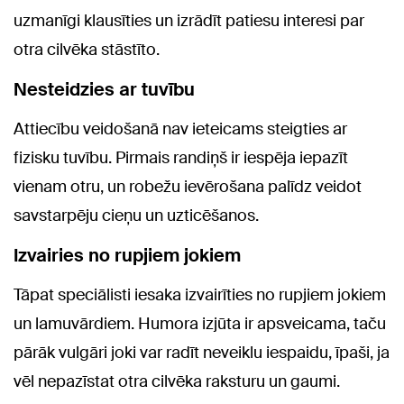
uzmanīgi klausīties un izrādīt patiesu interesi par
otra cilvēka stāstīto.
Nesteidzies ar tuvību
Attiecību veidošanā nav ieteicams steigties ar
fizisku tuvību. Pirmais randiņš ir iespēja iepazīt
vienam otru, un robežu ievērošana palīdz veidot
savstarpēju cieņu un uzticēšanos.
Izvairies no rupjiem jokiem
Tāpat speciālisti iesaka izvairīties no rupjiem jokiem
un lamuvārdiem. Humora izjūta ir apsveicama, taču
pārāk vulgāri joki var radīt neveiklu iespaidu, īpaši, ja
vēl nepazīstat otra cilvēka raksturu un gaumi.