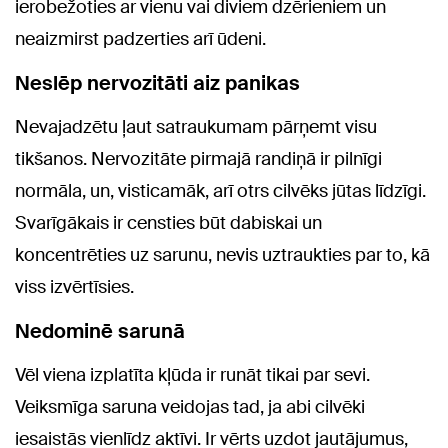
ierobežoties ar vienu vai diviem dzērieniem un
neaizmirst padzerties arī ūdeni.
Neslēp nervozitāti aiz panikas
Nevajadzētu ļaut satraukumam pārņemt visu
tikšanos. Nervozitāte pirmajā randiņā ir pilnīgi
normāla, un, visticamāk, arī otrs cilvēks jūtas līdzīgi.
Svarīgākais ir censties būt dabiskai un
koncentrēties uz sarunu, nevis uztraukties par to, kā
viss izvērtīsies.
Nedominē sarunā
Vēl viena izplatīta kļūda ir runāt tikai par sevi.
Veiksmīga saruna veidojas tad, ja abi cilvēki
iesaistās vienlīdz aktīvi. Ir vērts uzdot jautājumus,