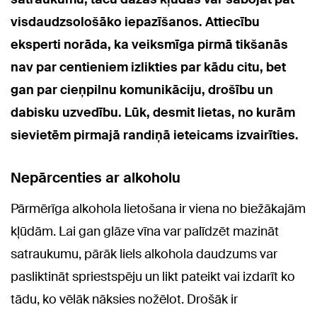
visdaudzsološāko iepazīšanos. Attiecību
eksperti norāda, ka veiksmīga pirmā tikšanās
nav par centieniem izlikties par kādu citu, bet
gan par cieņpilnu komunikāciju, drošību un
dabisku uzvedību. Lūk, desmit lietas, no kurām
sievietēm pirmajā randiņā ieteicams izvairīties.
Nepārcenties ar alkoholu
Pārmērīga alkohola lietošana ir viena no biežākajām
kļūdām. Lai gan glāze vīna var palīdzēt mazināt
satraukumu, pārāk liels alkohola daudzums var
pasliktināt spriestspēju un likt pateikt vai izdarīt ko
tādu, ko vēlāk nāksies nožēlot. Drošāk ir