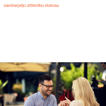
savstarpējo attiecību statusu