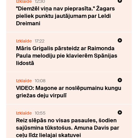
Izklaide
12:30
"Diemžēl viņa nav pieprasīta." Žagars
pieliek punktu jautājumam par Leldi
Dreimani
Izklaide
17:22
Māris Grigalis pārsteidz ar Raimonda
Paula melodiju pie klavierēm Spānijas
lidostā
Izklaide
10:08
VIDEO: Magone ar noslēpumainu kungu
griežas deju virpulī
Izklaide
10:55
Reiz slēpās no visas pasaules, šodien
sajūsmina tūkstošus. Amuna Davis par
ceļu līdz lielajai skatuvei