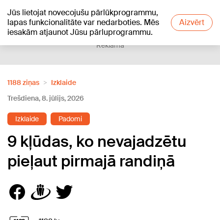
Jūs lietojat novecojušu pārlūkprogrammu,
+24
°C
lapas funkcionalitāte var nedarboties. Mēs
Aizvērt
iesakām atjaunot Jūsu pārluprogrammu.
Reklāma
1188 ziņas
Izklaide
Trešdiena, 8. jūlijs, 2026
Izklaide
Padomi
9 kļūdas, ko nevajadzētu
pieļaut pirmajā randiņā