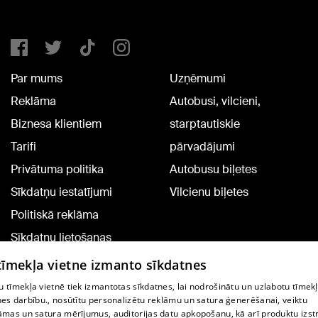
Par mums
Uzņēmumi
Reklāma
Autobusi, vilcieni,
Biznesa klientiem
starptautiskie
Tarifi
pārvadājumi
Privātuma politika
Autobusu biļetes
Sīkdatņu iestatījumi
Vilcienu biļetes
Politiskā reklāma
Sīkdatņu lietošanas
noteikumi
 tīmekļa vietne izmanto sīkdatnes
Komentāru pievienošana
 tīmekļa vietnē tiek izmantotas sīkdatnes, lai nodrošinātu un uzlabotu tīmek
nes darbību., nosūtītu personalizētu reklāmu un satura ģenerēšanai, veiktu
āmas un satura mērījumus, auditorijas datu apkopošanu, kā arī produktu izst
TV programma