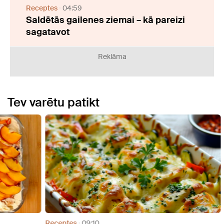
Receptes
04:59
Saldētās gailenes ziemai – kā pareizi
sagatavot
Reklāma
Tev varētu patikt
Receptes
09:10
Recep