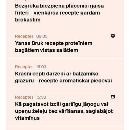
Bezgrēka biezpiena plācenīši gaisa
friterī – vienkārša recepte gardām
brokastīm
Receptes
09:05
Yanas Bruk recepte proteīniem
bagātiem vistas salātiem
Receptes
16:03
Krāsnī cepti dārzeņi ar balzamiko
glazūru – recepte aromātiskai piedevai
Receptes
15:33
Kā pagatavot izcili garšīgu jāņogu vai
upeņu želeju bez vārīšanas, saglabājot
vitamīnus