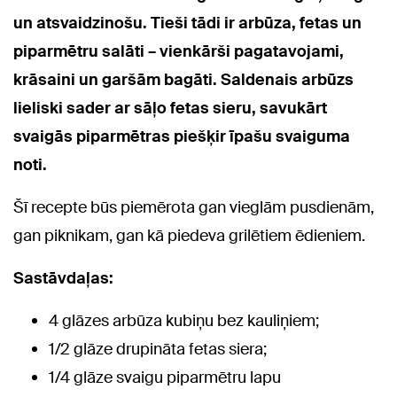
un atsvaidzinošu. Tieši tādi ir arbūza, fetas un
piparmētru salāti – vienkārši pagatavojami,
krāsaini un garšām bagāti. Saldenais arbūzs
lieliski sader ar sāļo fetas sieru, savukārt
svaigās piparmētras piešķir īpašu svaiguma
noti.
Šī recepte būs piemērota gan vieglām pusdienām,
gan piknikam, gan kā piedeva grilētiem ēdieniem.
Sastāvdaļas:
4 glāzes arbūza kubiņu bez kauliņiem;
1/2 glāze drupināta fetas siera;
1/4 glāze svaigu piparmētru lapu