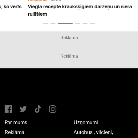
ērts
Viegla recepte kraukšķīgiem dārzeņu un siera
Bezgr
rullīšiem
vienk
Reklāma
Reklāma
Par mums
Uzņēmumi
Reklāma
Autobusi, vilcieni,