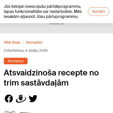
Jūs lietojat novecojušu pārlūkprogrammu,
+21
°C
lapas funkcionalitāte var nedarboties. Mēs
Aizvērt
iesakām atjaunot Jūsu pārluprogrammu.
Reklāma
1188 ziņas
Receptes
Ceturtdiena, 4. jūnijs, 2026
Receptes
Atsvaidzinoša recepte no
trim sastāvdaļām