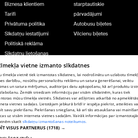
Biznesa klientiem
starptautiskie
Tarifi
pārvadājumi
Privātuma politika
Autobusu biļetes
Sīkdatņu iestatījumi
Vilcienu biļetes
Politiskā reklāma
Sīkdatņu lietošanas
noteikumi
 tīmekļa vietne izmanto sīkdatnes
Komentāru pievienošana
 tīmekļa vietnē tiek izmantotas sīkdatnes, lai nodrošinātu un uzlabotu tīmek
nes darbību., nosūtītu personalizētu reklāmu un satura ģenerēšanai, veiktu
āmas un satura mērījumus, auditorijas datu apkopošanu, kā arī produktu izst
TV programma
zlabošanu. Zemāk sniedzam informāciju par visām sīkdatnēm, kuras tiek
Līguma noteikumi
ntotas mūsu tīmekļa vietnēs. Sīkdatnes var atšķirties atkarībā no apmeklētā
rneta vietnes sadaļas. Lietotājam jebkurā brīdī ir iespēja piekrist, atteikties va
360 Ziņu kontakti
īt savu piekrišanu. Piekrišanas sniegšana, kā arī tās atsaukšana vai mainīša
ecas uz visām interneta vietnes sadaļām. Vairāk informācijas par izmantotaj
Helio Media
atnēm skatīt
sīkdatņu izmantošanas noteikumos.
ĪT VISUS PARTNERUS
(1718) →
Portāla palīdzības dienests: e-pasts -
info@1188.lv