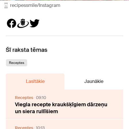
recipessmile/Instagram
Šī raksta tēmas
Receptes
Lasītākie
Jaunākie
Receptes
09:10
Viegla recepte kraukšķīgiem dārzeņu
un siera rullīšiem
Receptes
10:13