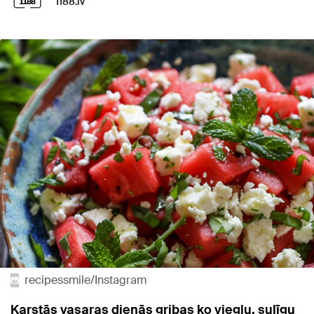
1188.lv
recipessmile/Instagram
Karstās vasaras dienās gribas ko vieglu, sulīgu