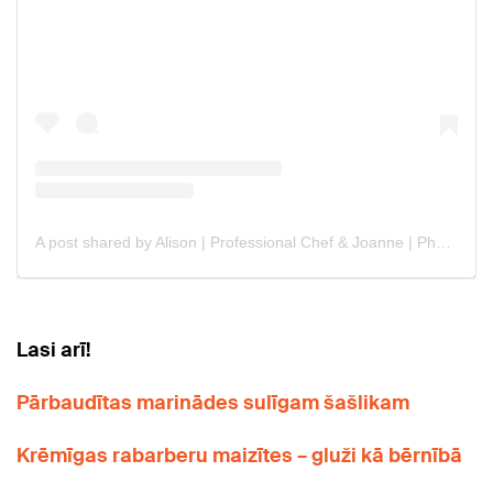
Lasi arī!
Pārbaudītas marinādes sulīgam šašlikam
Krēmīgas rabarberu maizītes – gluži kā bērnībā