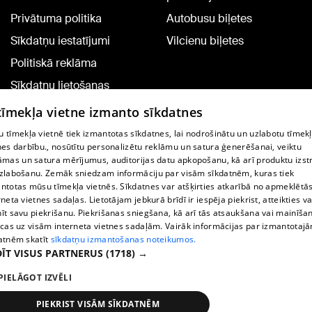
Privātuma politika
Autobusu biļetes
Sīkdatņu iestatījumi
Vilcienu biļetes
Politiskā reklāma
Sīkdatņu lietošanas
noteikumi
 tīmekļa vietne izmanto sīkdatnes
Komentāru pievienošana
 tīmekļa vietnē tiek izmantotas sīkdatnes, lai nodrošinātu un uzlabotu tīmek
nes darbību., nosūtītu personalizētu reklāmu un satura ģenerēšanai, veiktu
āmas un satura mērījumus, auditorijas datu apkopošanu, kā arī produktu izst
TV programma
zlabošanu. Zemāk sniedzam informāciju par visām sīkdatnēm, kuras tiek
Līguma noteikumi
ntotas mūsu tīmekļa vietnēs. Sīkdatnes var atšķirties atkarībā no apmeklētā
rneta vietnes sadaļas. Lietotājam jebkurā brīdī ir iespēja piekrist, atteikties va
360 Ziņu kontakti
īt savu piekrišanu. Piekrišanas sniegšana, kā arī tās atsaukšana vai mainīša
ecas uz visām interneta vietnes sadaļām. Vairāk informācijas par izmantotaj
Helio Media
atnēm skatīt
sīkdatņu izmantošanas noteikumos.
ĪT VISUS PARTNERUS
(1718) →
Portāla palīdzības dienests: e-pasts -
info@1188.lv
PIELĀGOT IZVĒLI
Copyright © 2004-2026 SIA HELIO MEDIA.
All rights reserved.
PIEKRIST VISĀM SĪKDATNĒM