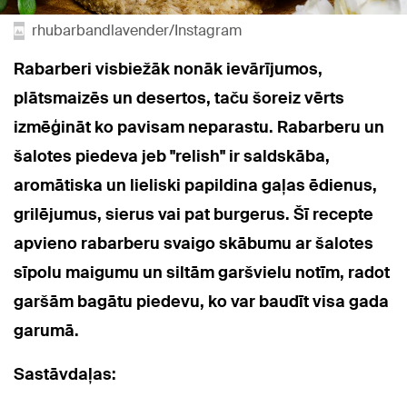
rhubarbandlavender/Instagram
Rabarberi visbiežāk nonāk ievārījumos,
plātsmaizēs un desertos, taču šoreiz vērts
izmēģināt ko pavisam neparastu. Rabarberu un
šalotes piedeva jeb "relish" ir saldskāba,
aromātiska un lieliski papildina gaļas ēdienus,
grilējumus, sierus vai pat burgerus. Šī recepte
apvieno rabarberu svaigo skābumu ar šalotes
sīpolu maigumu un siltām garšvielu notīm, radot
garšām bagātu piedevu, ko var baudīt visa gada
garumā.
Sastāvdaļas: