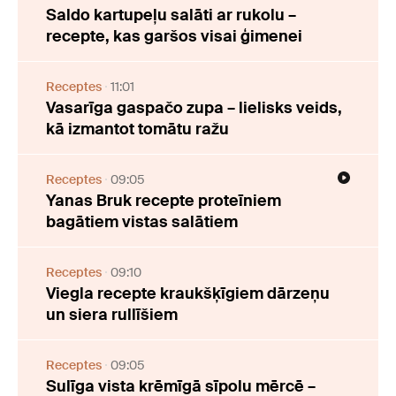
Saldo kartupeļu salāti ar rukolu –
recepte, kas garšos visai ģimenei
Receptes
11:01
Vasarīga gaspačo zupa – lielisks veids,
kā izmantot tomātu ražu
Receptes
09:05
Yanas Bruk recepte proteīniem
bagātiem vistas salātiem
Receptes
09:10
Viegla recepte kraukšķīgiem dārzeņu
un siera rullīšiem
Receptes
09:05
Sulīga vista krēmīgā sīpolu mērcē –