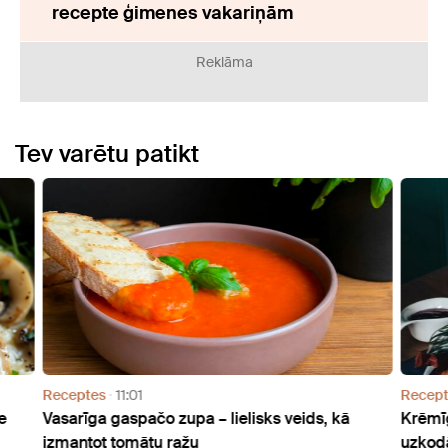
recepte ģimenes vakariņām
Reklāma
Tev varētu patikt
Receptes
09:10
Recep
Krēmīga siera un alus mērce: recepte gardām
Saldo
uzkodām
garšo