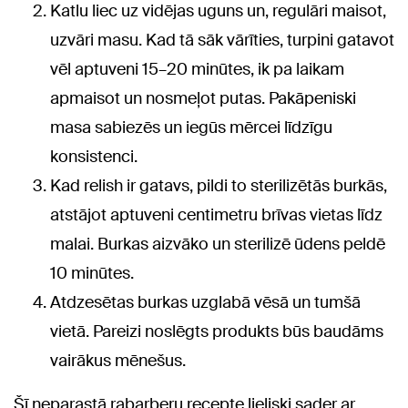
Katlu liec uz vidējas uguns un, regulāri maisot,
uzvāri masu. Kad tā sāk vārīties, turpini gatavot
vēl aptuveni 15–20 minūtes, ik pa laikam
apmaisot un nosmeļot putas. Pakāpeniski
masa sabiezēs un iegūs mērcei līdzīgu
konsistenci.
Kad relish ir gatavs, pildi to sterilizētās burkās,
atstājot aptuveni centimetru brīvas vietas līdz
malai. Burkas aizvāko un sterilizē ūdens peldē
10 minūtes.
Atdzesētas burkas uzglabā vēsā un tumšā
vietā. Pareizi noslēgts produkts būs baudāms
vairākus mēnešus.
Šī neparastā rabarberu recepte lieliski sader ar