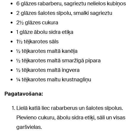
6 glāzes rabarberu, sagrieztu nelielos kubiņos
2 glāzes šalotes sīpolu, smalki sagrieztu
2½ glāzes cukura
1 glāze ābolu sidra etiķa
1½ tējkarotes sāls
½ tējkarotes maltā kanēļa
½ tējkarotes maltā smaržīgā pipara
½ tējkarotes maltā ingvera
¼ tējkarotes maltu krustnagliņu
Pagatavošana:
Lielā katlā liec rabarberus un šalotes sīpolus.
Pievieno cukuru, ābolu sidra etiķi, sāli un visas
garšvielas.