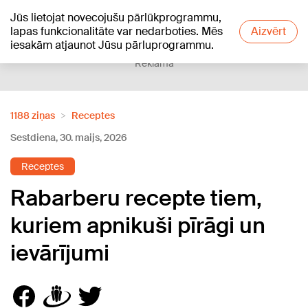
Jūs lietojat novecojušu pārlūkprogrammu,
+12
°C
lapas funkcionalitāte var nedarboties. Mēs
Aizvērt
iesakām atjaunot Jūsu pārluprogrammu.
Reklāma
1188 ziņas
Receptes
Sestdiena, 30. maijs, 2026
Receptes
Rabarberu recepte tiem,
kuriem apnikuši pīrāgi un
ievārījumi