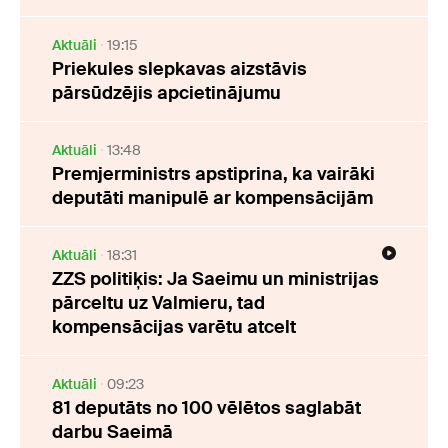
Aktuāli
19:15
Priekules slepkavas aizstāvis
pārsūdzējis apcietinājumu
Aktuāli
13:48
Premjerministrs apstiprina, ka vairāki
deputāti manipulē ar kompensācijām
Aktuāli
18:31
ZZS politiķis: Ja Saeimu un ministrijas
pārceltu uz Valmieru, tad
kompensācijas varētu atcelt
Aktuāli
09:23
81 deputāts no 100 vēlētos saglabāt
darbu Saeimā