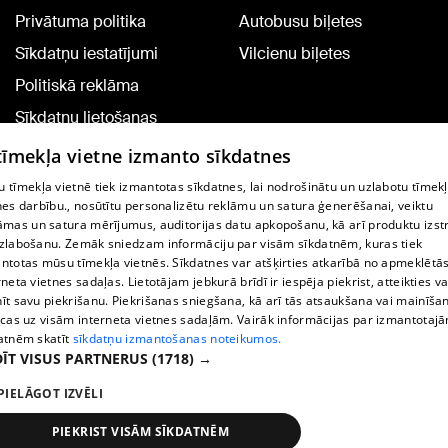
Privātuma politika
Autobusu biļetes
Sīkdatņu iestatījumi
Vilcienu biļetes
Politiskā reklāma
Sīkdatņu lietošanas
noteikumi
 tīmekļa vietne izmanto sīkdatnes
Komentāru pievienošana
 tīmekļa vietnē tiek izmantotas sīkdatnes, lai nodrošinātu un uzlabotu tīmek
nes darbību., nosūtītu personalizētu reklāmu un satura ģenerēšanai, veiktu
āmas un satura mērījumus, auditorijas datu apkopošanu, kā arī produktu izst
TV programma
zlabošanu. Zemāk sniedzam informāciju par visām sīkdatnēm, kuras tiek
Līguma noteikumi
ntotas mūsu tīmekļa vietnēs. Sīkdatnes var atšķirties atkarībā no apmeklētā
rneta vietnes sadaļas. Lietotājam jebkurā brīdī ir iespēja piekrist, atteikties va
360 Ziņu kontakti
īt savu piekrišanu. Piekrišanas sniegšana, kā arī tās atsaukšana vai mainīša
ecas uz visām interneta vietnes sadaļām. Vairāk informācijas par izmantotaj
Helio Media
atnēm skatīt
sīkdatņu izmantošanas noteikumos.
ĪT VISUS PARTNERUS
(1718) →
Portāla palīdzības dienests: e-pasts -
info@1188.lv
PIELĀGOT IZVĒLI
Copyright © 2004-2026 SIA HELIO MEDIA.
All rights reserved.
PIEKRIST VISĀM SĪKDATNĒM