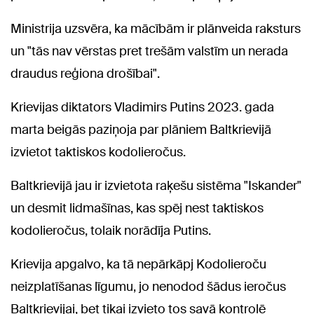
Ministrija uzsvēra, ka mācībām ir plānveida raksturs
un "tās nav vērstas pret trešām valstīm un nerada
draudus reģiona drošībai".
Krievijas diktators Vladimirs Putins 2023. gada
marta beigās paziņoja par plāniem Baltkrievijā
izvietot taktiskos kodolieročus.
Baltkrievijā jau ir izvietota raķešu sistēma "Iskander"
un desmit lidmašīnas, kas spēj nest taktiskos
kodolieročus, tolaik norādīja Putins.
Krievija apgalvo, ka tā nepārkāpj Kodolieroču
neizplatīšanas līgumu, jo nenodod šādus ieročus
Baltkrievijai, bet tikai izvieto tos savā kontrolē