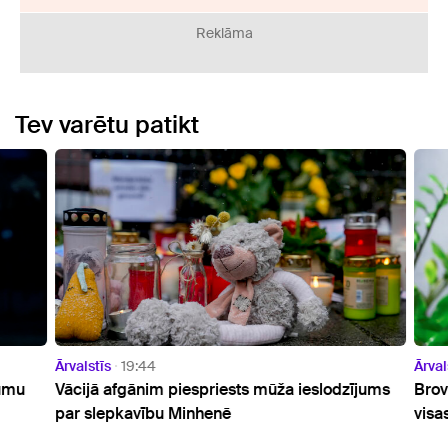
Reklāma
Tev varētu patikt
Ārvalstīs
19:44
Ārvals
umu
Vācijā afgānim piespriests mūža ieslodzījums
Brovd
par slepkavību Minhenē
visas