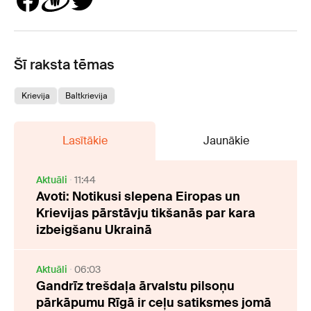
Šī raksta tēmas
Krievija
Baltkrievija
Lasītākie
Jaunākie
Aktuāli
11:44
Avoti: Notikusi slepena Eiropas un
Krievijas pārstāvju tikšanās par kara
izbeigšanu Ukrainā
Aktuāli
06:03
Gandrīz trešdaļa ārvalstu pilsoņu
pārkāpumu Rīgā ir ceļu satiksmes jomā