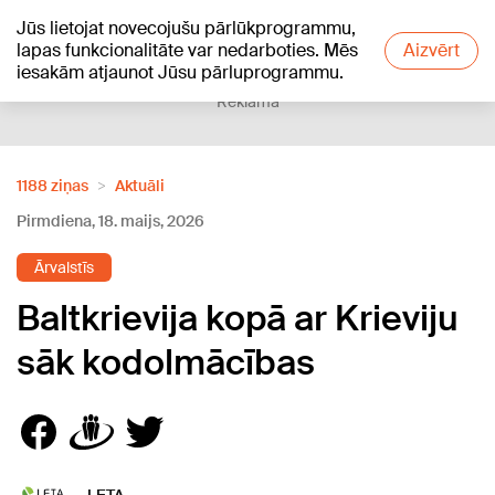
Jūs lietojat novecojušu pārlūkprogrammu,
+18
°C
lapas funkcionalitāte var nedarboties. Mēs
Aizvērt
iesakām atjaunot Jūsu pārluprogrammu.
Reklāma
1188 ziņas
Aktuāli
Pirmdiena, 18. maijs, 2026
Ārvalstīs
Baltkrievija kopā ar Krieviju
sāk kodolmācības