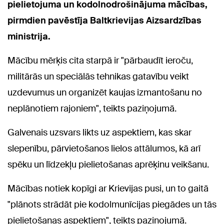
pielietojuma un kodolnodrošinājuma mācības,
pirmdien pavēstīja Baltkrievijas Aizsardzības
ministrija.
Mācību mērķis cita starpā ir "pārbaudīt ieroču,
militārās un speciālās tehnikas gatavību veikt
uzdevumus un organizēt kaujas izmantošanu no
neplānotiem rajoniem", teikts paziņojumā.
Galvenais uzsvars likts uz aspektiem, kas skar
slepenību, pārvietošanos lielos attālumos, kā arī
spēku un līdzekļu pielietošanas aprēķinu veikšanu.
Mācības notiek kopīgi ar Krievijas pusi, un to gaitā
"plānots strādāt pie kodolmunīcijas piegādes un tās
pielietošanas aspektiem", teikts paziņojumā.