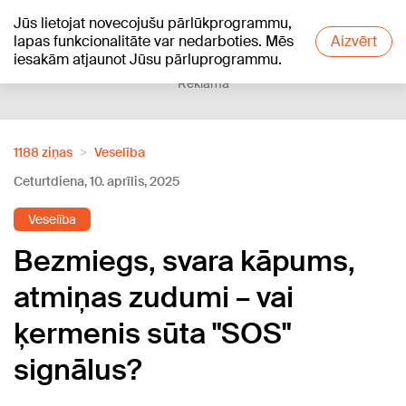
Jūs lietojat novecojušu pārlūkprogrammu,
+15
°C
lapas funkcionalitāte var nedarboties. Mēs
Aizvērt
iesakām atjaunot Jūsu pārluprogrammu.
Reklāma
1188 ziņas
Veselība
Ceturtdiena, 10. aprīlis, 2025
Veselība
Bezmiegs, svara kāpums,
atmiņas zudumi – vai
ķermenis sūta "SOS"
signālus?