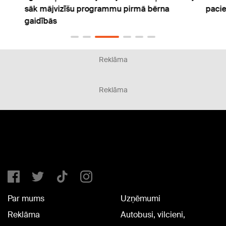
sāk mājvizīšu programmu pirmā bērna
pacie
gaidībās
Reklāma
Reklāma
Par mums
Uzņēmumi
Reklāma
Autobusi, vilcieni,