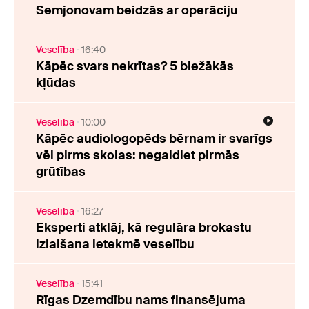
Semjonovam beidzās ar operāciju
Veselība
16:40
Kāpēc svars nekrītas? 5 biežākās
kļūdas
Veselība
10:00
Kāpēc audiologopēds bērnam ir svarīgs
vēl pirms skolas: negaidiet pirmās
grūtības
Veselība
16:27
Eksperti atklāj, kā regulāra brokastu
izlaišana ietekmē veselību
Veselība
15:41
Rīgas Dzemdību nams finansējuma