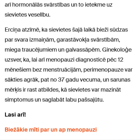
arī hormonālās svārstības un to ietekme uz
sievietes veselību.
Erciņa atzīmē, ka sievietes šajā laikā bieži sūdzas
par svara izmaiņām, garastāvokļa svārstībām,
miega traucējumiem un galvassāpēm. Ginekoloģe
uzsver, ka, lai arī menopauzi diagnosticē pēc 12
mēnešiem bez menstruācijām, perimenopauze var
sākties agrāk, pat no 37 gadu vecuma, un sarunas
mērķis ir rast atbildes, kā sievietes var mazināt
simptomus un saglabāt labu pašsajūtu.
Lasi arī!
Biežākie mīti par un ap menopauzi