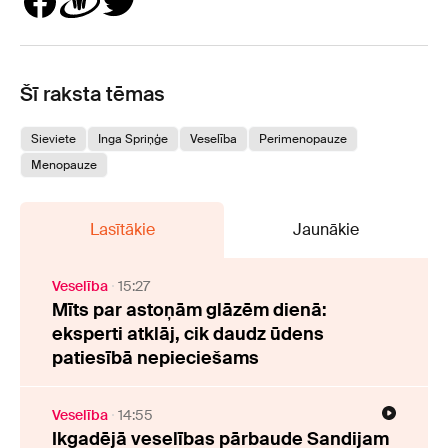
Šī raksta tēmas
Sieviete
Inga Spriņģe
Veselība
Perimenopauze
Menopauze
Lasītākie
Jaunākie
Veselība
15:27
Mīts par astoņām glāzēm dienā:
eksperti atklāj, cik daudz ūdens
patiesībā nepieciešams
Veselība
14:55
Ikgadējā veselības pārbaude Sandijam