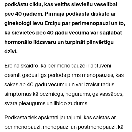
podkāstu ciklu, kas veltīts sieviešu veselībai
pēc 40 gadiem. Pirmajā podkāstā diskutē ar
ginekoloģi Ievu Erciņu par perimenopauzi un to,
kā sievietes pēc 40 gadu vecuma var saglabāt
hormonālo līdzsvaru un turpināt pilnvērtīgu
dzīvi.
Erciņa skaidro, ka perimenopauze ir aptuveni
desmit gadus ilgs periods pirms menopauzes, kas
sākas ap 40 gadu vecumu un var izraisīt tādus
simptomus kā bezmiegs, nogurums, galvassāpes,
svara pieaugums un libido zudums.
Podkāstā tiek apskatīti jautajumi, kas saistās ar
perimenopauzi, menopauzi un postmenopauzi, kā