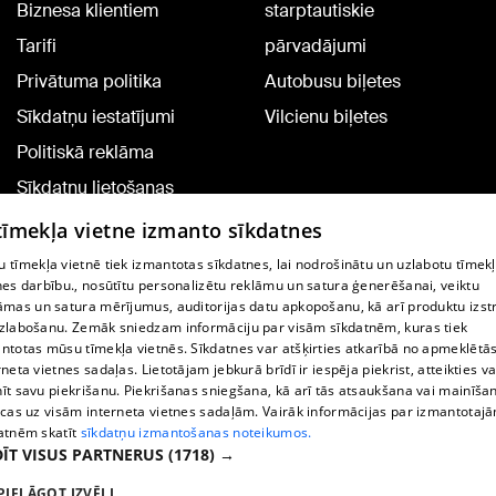
Biznesa klientiem
starptautiskie
Tarifi
pārvadājumi
Privātuma politika
Autobusu biļetes
Sīkdatņu iestatījumi
Vilcienu biļetes
Politiskā reklāma
Sīkdatņu lietošanas
noteikumi
 tīmekļa vietne izmanto sīkdatnes
Komentāru pievienošana
 tīmekļa vietnē tiek izmantotas sīkdatnes, lai nodrošinātu un uzlabotu tīmek
nes darbību., nosūtītu personalizētu reklāmu un satura ģenerēšanai, veiktu
āmas un satura mērījumus, auditorijas datu apkopošanu, kā arī produktu izst
TV programma
zlabošanu. Zemāk sniedzam informāciju par visām sīkdatnēm, kuras tiek
Līguma noteikumi
ntotas mūsu tīmekļa vietnēs. Sīkdatnes var atšķirties atkarībā no apmeklētā
rneta vietnes sadaļas. Lietotājam jebkurā brīdī ir iespēja piekrist, atteikties va
360 Ziņu kontakti
īt savu piekrišanu. Piekrišanas sniegšana, kā arī tās atsaukšana vai mainīša
ecas uz visām interneta vietnes sadaļām. Vairāk informācijas par izmantotaj
Helio Media
atnēm skatīt
sīkdatņu izmantošanas noteikumos.
ĪT VISUS PARTNERUS
(1718) →
Portāla palīdzības dienests: e-pasts -
info@1188.lv
PIELĀGOT IZVĒLI