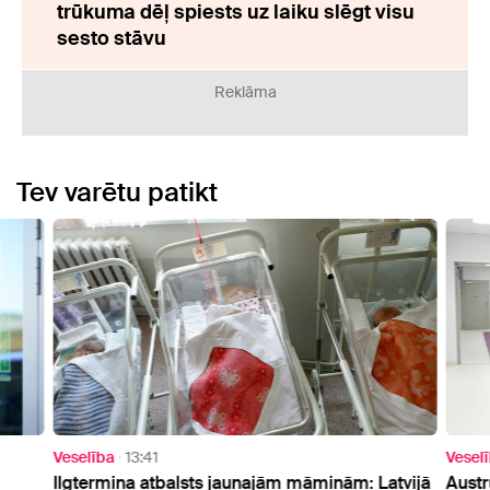
trūkuma dēļ spiests uz laiku slēgt visu
sesto stāvu
Reklāma
Tev varētu patikt
Veselība
13:41
Vesel
Ilgtermiņa atbalsts jaunajām māmiņām: Latvijā
Austr