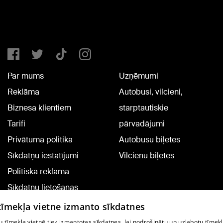
Par mums
Uzņēmumi
Reklāma
Autobusi, vilcieni,
Biznesa klientiem
starptautiskie
Tarifi
pārvadājumi
Privātuma politika
Autobusu biļetes
Sīkdatņu iestatījumi
Vilcienu biļetes
Politiskā reklāma
Sīkdatņu lietošanas
noteikumi
 tīmekļa vietne izmanto sīkdatnes
Komentāru pievienošana
 tīmekļa vietnē tiek izmantotas sīkdatnes, lai nodrošinātu un uzlabotu tīmek