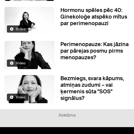
Hormonu spēles pēc 40:
Ginekoloģe atspēko mītus
par perimenopauzi
Video
Perimenopauze: Kas jāzina
par pārejas posmu pirms
menopauzes?
Video
Bezmiegs, svara kāpums,
atmiņas zudumi – vai
ķermenis sūta "SOS"
signālus?
Video
Reklāma