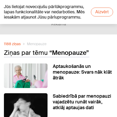
Jūs lietojat novecojušu pārlūkprogrammu,
+16
°C
lapas funkcionalitāte var nedarboties. Mēs
Aizvērt
iesakām atjaunot Jūsu pārluprogrammu.
Reklāma
1188 ziņas
Menopauze
Ziņas par tēmu
“Menopauze”
Aptaukošanās un
menopauze: Svars nāk klāt
ātrāk
Sabiedrībā par menopauzi
vajadzētu runāt vairāk,
atklāj aptaujas dati