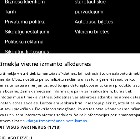
Biznesa klientiem
starptautiskie
Tarifi
pārvadājumi
Privātuma politika
Autobusu biļetes
Sīkdatņu iestatījumi
Vilcienu biļetes
Politiskā reklāma
Sīkdatņu lietošanas
noteikumi
 tīmekļa vietne izmanto sīkdatnes
Komentāru pievienošana
 tīmekļa vietnē tiek izmantotas sīkdatnes, lai nodrošinātu un uzlabotu tīmek
nes darbību., nosūtītu personalizētu reklāmu un satura ģenerēšanai, veiktu
āmas un satura mērījumus, auditorijas datu apkopošanu, kā arī produktu izst
TV programma
zlabošanu. Zemāk sniedzam informāciju par visām sīkdatnēm, kuras tiek
Līguma noteikumi
ntotas mūsu tīmekļa vietnēs. Sīkdatnes var atšķirties atkarībā no apmeklētā
rneta vietnes sadaļas. Lietotājam jebkurā brīdī ir iespēja piekrist, atteikties va
360 Ziņu kontakti
īt savu piekrišanu. Piekrišanas sniegšana, kā arī tās atsaukšana vai mainīša
ecas uz visām interneta vietnes sadaļām. Vairāk informācijas par izmantotaj
Helio Media
atnēm skatīt
sīkdatņu izmantošanas noteikumos.
ĪT VISUS PARTNERUS
(1718) →
Portāla palīdzības dienests: e-pasts -
info@1188.lv
PIELĀGOT IZVĒLI