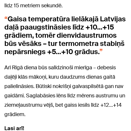
līdz 15 metriem sekundē.
Gaisa temperatūra lielākajā Latvijas
daļā paaugstināsies līdz +10…+15
grādiem, tomēr dienvidaustrumos
būs vēsāks – tur termometra stabiņš
nepārsniegs +5…+10 grādus.
Arī Rīgā diena būs salīdzinoši mierīga – debesis
daļēji klās mākoņi, kuru daudzums dienas gaitā
palielināsies. Būtiski nokrišņi galvaspilsētā gan nav
gaidāmi. Saglabāsies lēns līdz mērens austrumu un
ziemeļaustrumu vējš, bet gaiss iesils līdz +12…+14
grādiem.
Lasi arī!