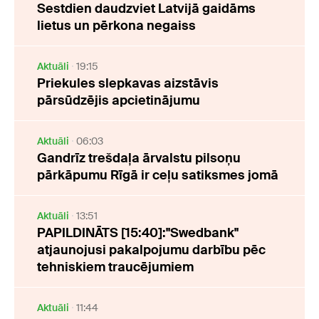
Sestdien daudzviet Latvijā gaidāms
lietus un pērkona negaiss
Aktuāli
19:15
Priekules slepkavas aizstāvis
pārsūdzējis apcietinājumu
Aktuāli
06:03
Gandrīz trešdaļa ārvalstu pilsoņu
pārkāpumu Rīgā ir ceļu satiksmes jomā
Aktuāli
13:51
PAPILDINĀTS [15:40]:"Swedbank"
atjaunojusi pakalpojumu darbību pēc
tehniskiem traucējumiem
Aktuāli
11:44