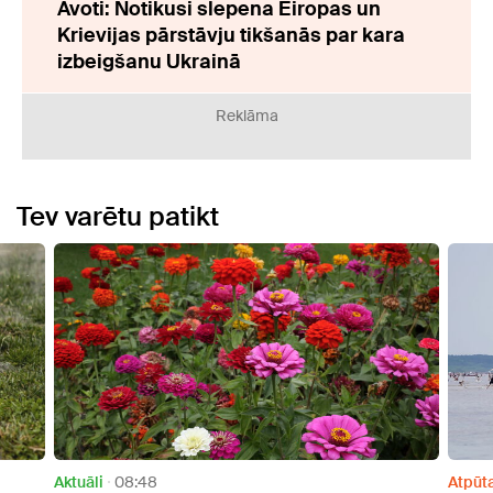
Avoti: Notikusi slepena Eiropas un
Krievijas pārstāvju tikšanās par kara
izbeigšanu Ukrainā
Reklāma
Tev varētu patikt
Atpūta
07:55
Aktuāl