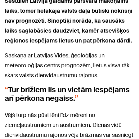
Sestdien Latvijā gaidāms pārsvarā mākoņains
laiks, tomēr lielākajā valsts daļā būtiski nokrišņi
nav prognozēti. Sinoptiķi norāda, ka sausāks
laiks saglabāsies daudzviet, kamēr atsevišķos
reģionos iespējams lietus un pat pērkona dārdi.
Saskaņā ar Latvijas Vides, ģeoloģijas un
meteoroloģijas centrs prognozēm, lietus visvairāk
skars valsts dienvidaustrumu rajonus.
Tur brīžiem līs un vietām iespējams
arī pērkona negaiss.
Vējš turpinās pūst lēni līdz mēreni no
ziemeļaustrumiem un austrumiem. Dienas vidū
dienvidaustrumu rajonos vēja brāzmas var sasniegt