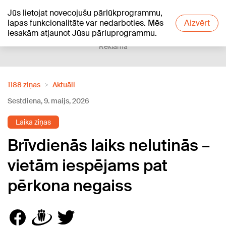
Jūs lietojat novecojušu pārlūkprogrammu,
+17
°C
lapas funkcionalitāte var nedarboties. Mēs
Aizvērt
iesakām atjaunot Jūsu pārluprogrammu.
Reklāma
1188 ziņas
Aktuāli
Sestdiena, 9. maijs, 2026
Laika ziņas
Brīvdienās laiks nelutinās –
vietām iespējams pat
pērkona negaiss