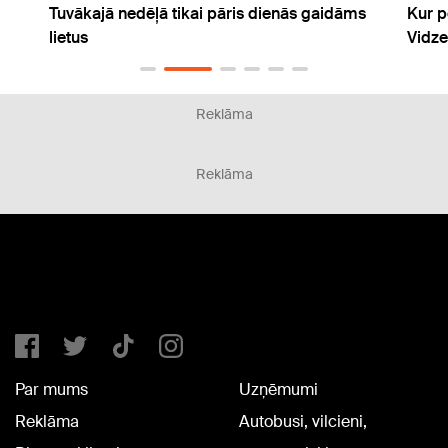
s
Kur peldēties? Siltākais ūdens jūrā saglabājas
Eirop
Vidzemes piekrastē
Reklāma
Reklāma
Par mums
Uzņēmumi
Reklāma
Autobusi, vilcieni,