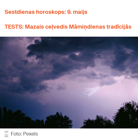
Sestdienas horoskops: 9. maijs
TESTS: Mazais ceļvedis Māmiņdienas tradīcijās
Foto: Pexels